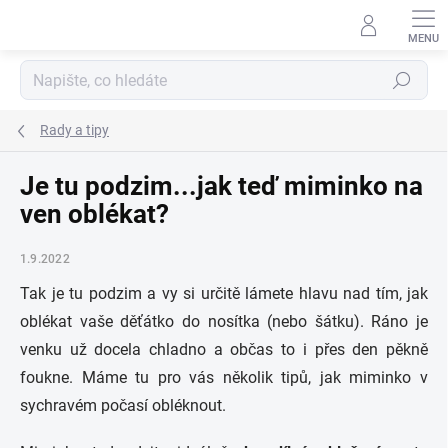
Přejít
na
obsah
Hledat
Rady a tipy
Je tu podzim...jak teď miminko na
ven oblékat?
1.9.2022
Tak je tu podzim a vy si určitě lámete hlavu nad tím, jak
oblékat vaše děťátko do nosítka (nebo šátku). Ráno je
venku už docela chladno a občas to i přes den pěkně
foukne. Máme tu pro vás několik tipů, jak miminko v
sychravém počasí obléknout.