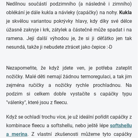
Nedílnou součástí podzimního (a následně i zimního)
oblékání je dále kukla a návleky (capáčky) na nohy.
Kukla
je skvělou variantou pokrývky hlavy, kdy díky své délce
úžasně zakryje i krk, zátylek a částečně může spadat i na
ramena. Její další výhodou je, že si ji děťátko jen tak
nesundá, takže ji nebudete ztrácet jako čepice :-D
Nezapomeňte, že když jdete ven, je potřeba zateplit
nožičky. Malé děti nemají žádnou termoregulaci, a tak jim
zejména ručičky a nožičky rychle prochladnou. Na
podzim si celkem dobře vystačíte s capáčky typu
"válenky", které jsou z fleecu.
Když se ochladí trochu více, je už ideální pořídit capáčky z
kombinace fleecu a softshellu, nebo ještě lépe
softshellu
a merina
. Z vlastní zkušenosti můžeme tyto capáčky