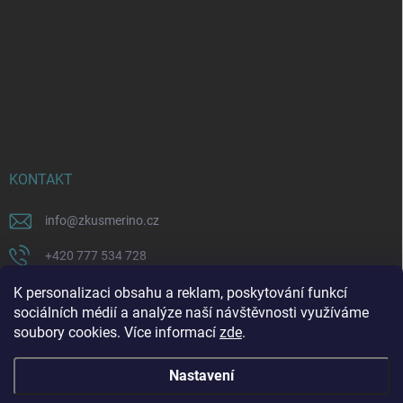
KONTAKT
info
@
zkusmerino.cz
+420 777 534 728
https://www.facebook.com/zkusmerino/
K personalizaci obsahu a reklam, poskytování funkcí
sociálních médií a analýze naší návštěvnosti využíváme
zkusmerino.cz
soubory cookies. Více informací
zde
.
Nastavení