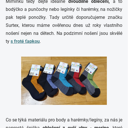
Miminku tedy dejte ideálně
dvoudílné oblečení,
a to
bodýčko a punčochy nebo legínky či harémky, na nožičky
pak teplé ponožky. Tady určitě doporučujeme značku
Surtex, kterou máme ověřenou dnes už roky vlastního
nošení nejen na dětech. Na podzimní nošení jsou skvělé
ty
s froté ťapkou
.
Co se týká materiálu pro body a harémky/legíny, za nás je
naprostá špička
oblečení z ovčí vlny - merino
, které