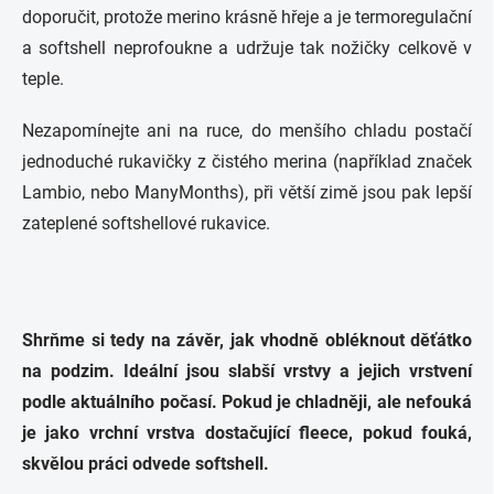
doporučit, protože merino krásně hřeje a je termoregulační
a softshell neprofoukne a udržuje tak nožičky celkově v
teple.
Nezapomínejte ani na ruce, do menšího chladu postačí
jednoduché rukavičky z čistého merina (například značek
Lambio, nebo ManyMonths), při větší zimě jsou pak lepší
zateplené softshellové rukavice.
Shrňme si tedy na závěr, jak vhodně obléknout děťátko
na podzim. Ideální jsou slabší vrstvy a jejich vrstvení
podle aktuálního počasí. Pokud je chladněji, ale nefouká
je jako vrchní vrstva dostačující fleece, pokud fouká,
skvělou práci odvede softshell.