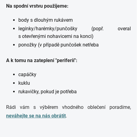
Na spodní vrstvu použijeme:
body s dlouhým rukávem
legínky/harémky/punčošky (popř. overal
s otevřenými nohavicemi na konci)
ponožky (v případě punčošek netřeba
A k tomu na zateplení "periferií":
capáčky
kuklu
rukavičky, pokud je potřeba
Rádi vám s výběrem vhodného oblečení poradíme,
neváhejte se na nás obrátit
.