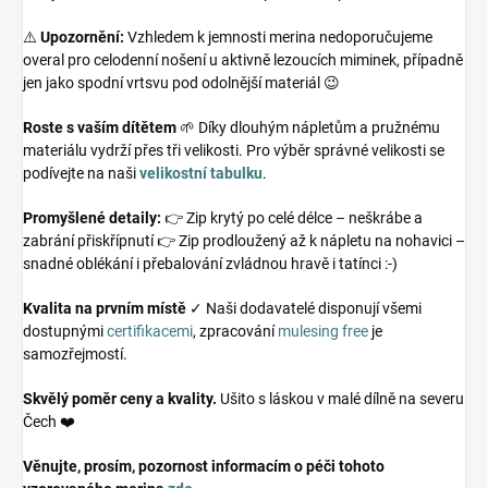
⚠️
Upozornění:
Vzhledem k jemnosti merina nedoporučujeme
overal pro celodenní nošení u aktivně lezoucích miminek, případně
jen jako spodní vrtsvu pod odolnější materiál 😉
Roste s vaším dítětem
🌱 Díky dlouhým nápletům a pružnému
materiálu vydrží přes tři velikosti. Pro výběr správné velikosti se
podívejte na naši
velikostní tabulku
.
Promyšlené detaily:
👉 Zip krytý po celé délce – neškrábe a
zabrání přiskřípnutí 👉 Zip prodloužený až k nápletu na nohavici –
snadné oblékání i přebalování zvládnou hravě i tatínci :-)
Kvalita na prvním místě
✓ Naši dodavatelé disponují všemi
dostupnými
certifikacemi
, zpracování
mulesing free
je
samozřejmostí.
Skvělý poměr ceny a kvality.
Ušito s láskou v malé dílně na severu
Čech ❤️
Věnujte, prosím, pozornost informacím o péči tohoto