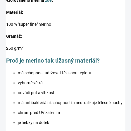
vzorovaného merina
zde
.
Materiál:
100 % "super fine" merino
Gramáž:
2
250 g/m
Proč je merino tak úžasný materiál?
má schopnost udržovat tělesnou teplotu
výborně větrá
odvádí pot a vlhkost
má antibakteriální schopnosti a neutralizuje tělesné pachy
chrání před UV zářením
je hebký na dotek