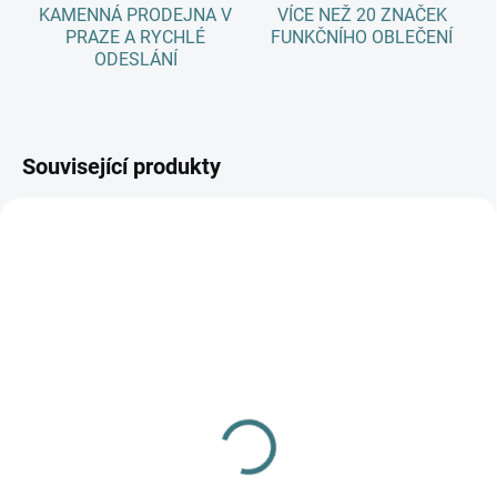
KAMENNÁ PRODEJNA V
VÍCE NEŽ 20 ZNAČEK
PRAZE A RYCHLÉ
FUNKČNÍHO OBLEČENÍ
ODESLÁNÍ
Související produkty
SKLADEM
SKLADEM
(>5 KS)
(1 KS)
Dětské ZIMNÍ merino
Merino bundička Engel,
ponožky Surtex - 90%
vařená vlna - Pacific
vlna
melange