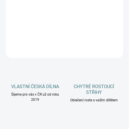
MŮŽEME DORUČIT DO:
12.8.2026
−
+
Přidat do košíku
DETAILNÍ INFORMACE
ZEPTAT SE
HLÍDAT
VLASTNÍ ČESKÁ DÍLNA
CHYTRÉ ROSTOUCÍ
STŘIHY
Šijeme pro vás v ČR už od roku
2019
Oblečení roste s vaším dítětem