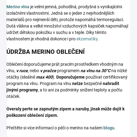
Merino vlna
je velmi jemná, pohodlná, prodyšná s vynikajícími
izolačními vlastnostmi. Jedná se o jeden z nejvhodnějších
materiálů pro nejmenší děti, protože napomáhá termoregulaci.
Dutá vlákna a velké množství vzduchových kapsiček napomáhají
udržet dětskou pokožku v suchu a v teple. Díky těmto
vlastnostem je vhodná dokonce i pro
ekzematiky
.
ÚDRŽBA MERINO OBLEČENÍ
Oblečení doporučujeme prát pracím prostředkem vhodným na
vlnu,
v ruce
, nebo
v pračce
programem
na vlnu na 30°C
na nízké
otáčky (ideálně
max 400
).
Doporučujeme
používat certifikovaný
program na vlnu. Program na vlnu
nelze
bezpečně
nahradit
jinými programy
, a to ani za podmínky snížení teploty a počtu
otáček.
Overaly perte se zapnutým zipem a naruby, jinak může dojít k
poškození oblečení zipem.
Přečtěte si více informací o péči o merino na našem
blogu
.