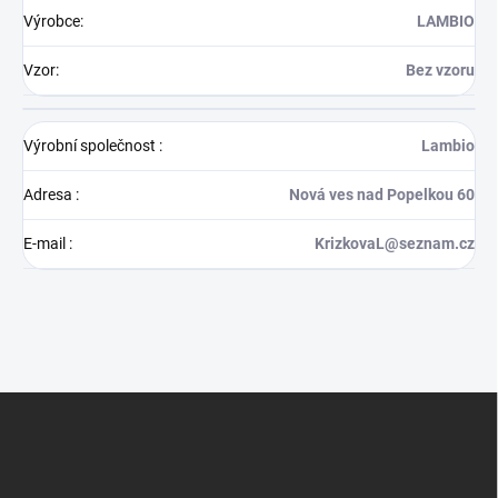
Výrobce
:
LAMBIO
Vzor
:
Bez vzoru
Výrobní společnost
:
Lambio
Adresa
:
Nová ves nad Popelkou 60
E-mail
:
KrizkovaL@seznam.cz
Z
á
p
a