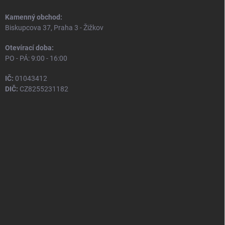
Kamenný obchod:
Biskupcova 37, Praha 3 - Žižkov
Otevírací doba:
PO - PÁ: 9:00 - 16:00
IČ:
01043412
DIČ:
CZ8255231182