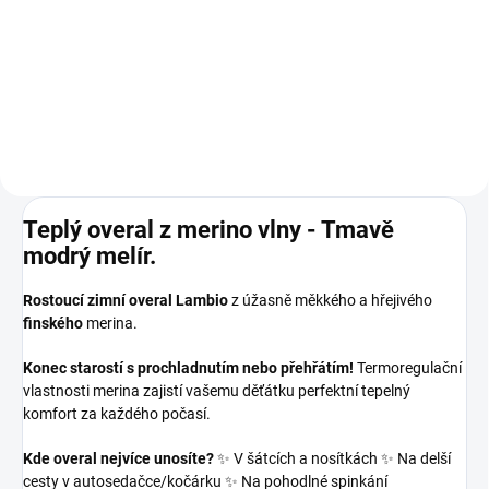
179 Kč
2 245 Kč
od
Detail
Detail
Teplý overal z merino vlny - Tmavě
modrý melír.
Rostoucí zimní overal Lambio
z úžasně měkkého a hřejivého
finského
merina.
Konec starostí s prochladnutím nebo přehřátím!
Termoregulační
vlastnosti merina zajistí vašemu děťátku perfektní tepelný
komfort za každého počasí.
Kde overal nejvíce unosíte?
✨ V šátcích a nosítkách ✨ Na delší
cesty v autosedačce/kočárku ✨ Na pohodlné spinkání