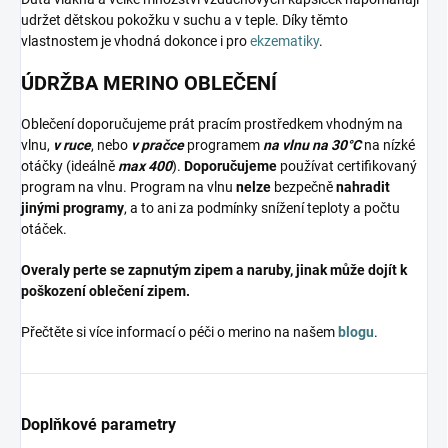
udržet dětskou pokožku v suchu a v teple. Díky těmto
vlastnostem je vhodná dokonce i pro
ekzematiky
.
ÚDRŽBA MERINO OBLEČENÍ
Oblečení doporučujeme prát pracím prostředkem vhodným na
vlnu,
v ruce
, nebo
v pračce
programem
na vlnu na 30°C
na nízké
otáčky (ideálně
max 400
).
Doporučujeme
používat certifikovaný
program na vlnu. Program na vlnu
nelze
bezpečně
nahradit
jinými programy
, a to ani za podmínky snížení teploty a počtu
otáček.
Overaly perte se zapnutým zipem a naruby, jinak může dojít k
poškození oblečení zipem.
Přečtěte si více informací o péči o merino na našem
blogu
.
Doplňkové parametry