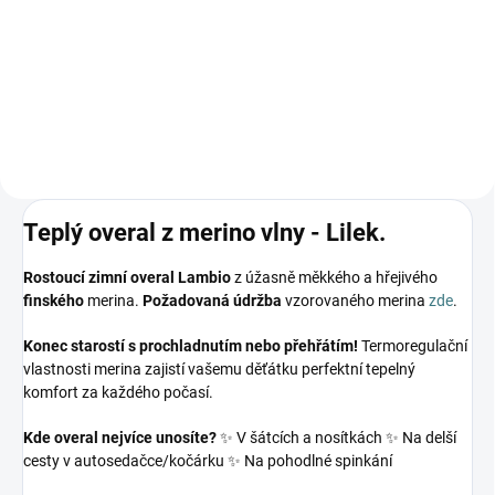
179 Kč
Detail
Teplý overal z merino vlny - Lilek.
Rostoucí zimní overal Lambio
z úžasně měkkého a hřejivého
finského
merina.
Požadovaná údržba
vzorovaného merina
zde
.
Konec starostí s prochladnutím nebo přehřátím!
Termoregulační
vlastnosti merina zajistí vašemu děťátku perfektní tepelný
komfort za každého počasí.
Kde overal nejvíce unosíte?
✨ V šátcích a nosítkách ✨ Na delší
cesty v autosedačce/kočárku ✨ Na pohodlné spinkání