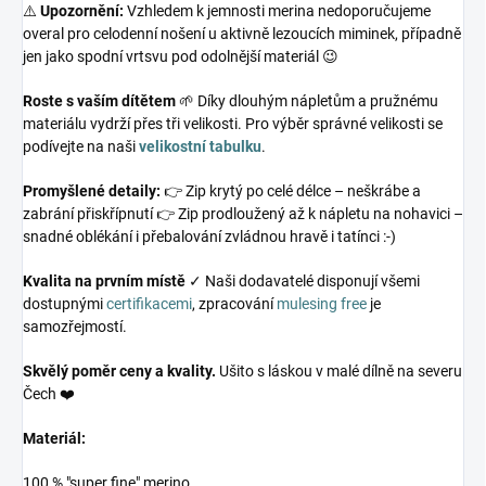
⚠️
Upozornění:
Vzhledem k jemnosti merina nedoporučujeme
overal pro celodenní nošení u aktivně lezoucích miminek, případně
jen jako spodní vrtsvu pod odolnější materiál 😉
Roste s vaším dítětem
🌱 Díky dlouhým nápletům a pružnému
materiálu vydrží přes tři velikosti. Pro výběr správné velikosti se
podívejte na naši
velikostní tabulku
.
Promyšlené detaily:
👉 Zip krytý po celé délce – neškrábe a
zabrání přiskřípnutí 👉 Zip prodloužený až k nápletu na nohavici –
snadné oblékání i přebalování zvládnou hravě i tatínci :-)
Kvalita na prvním místě
✓ Naši dodavatelé disponují všemi
dostupnými
certifikacemi
, zpracování
mulesing free
je
samozřejmostí.
Skvělý poměr ceny a kvality.
Ušito s láskou v malé dílně na severu
Čech ❤️
Materiál:
100 % "super fine" merino