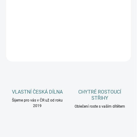
MŮŽEME DORUČIT DO:
12.8.2026
−
+
Přidat do košíku
DETAILNÍ INFORMACE
ZEPTAT SE
HLÍDAT
VLASTNÍ ČESKÁ DÍLNA
CHYTRÉ ROSTOUCÍ
STŘIHY
Šijeme pro vás v ČR už od roku
2019
Oblečení roste s vaším dítětem