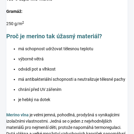
Gramáž:
2
250 g/m
Proč je merino tak úžasný materiál?
má schopnost udržovat tělesnou teplotu
výborně větrá
odvádí pot a vlhkost
má antibakteriální schopnosti a neutralizuje tělesné pachy
chrání před UV zářením
je hebký na dotek
Merino vlna
je velmi jemná, pohodlná, prodyšná s vynikajícími
izolačními vlastnostmi. Jedná se o jeden z nejvhodnějších
materiálů pro nejmenší děti, protože napomáhá termoregulaci.
Dutá vlákna a velké množství vzduchových kapsiček napomáhají