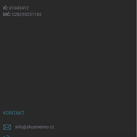
IČ:
01043412
DIČ:
CZ8255231182
KONTAKT
info
@
zkusmerino.cz