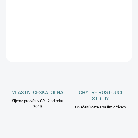
MŮŽEME DORUČIT DO:
13.8.2026
−
+
Přidat do košíku
DETAILNÍ INFORMACE
ZEPTAT SE
HLÍDAT
VLASTNÍ ČESKÁ DÍLNA
CHYTRÉ ROSTOUCÍ
STŘIHY
Šijeme pro vás v ČR už od roku
2019
Oblečení roste s vaším dítětem