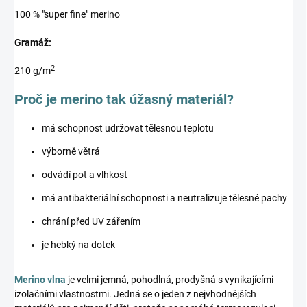
100 % "super fine" merino
Gramáž:
2
210 g/m
Proč je merino tak úžasný materiál?
má schopnost udržovat tělesnou teplotu
výborně větrá
odvádí pot a vlhkost
má antibakteriální schopnosti a neutralizuje tělesné pachy
chrání před UV zářením
je hebký na dotek
Merino vlna
je velmi jemná, pohodlná, prodyšná s vynikajícími
izolačními vlastnostmi. Jedná se o jeden z nejvhodnějších