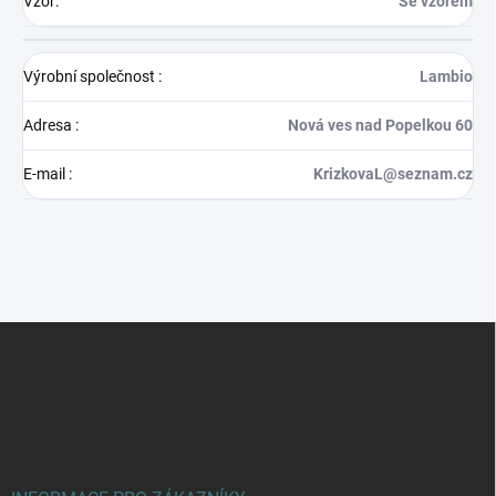
Vzor
:
Se vzorem
Výrobní společnost
:
Lambio
Adresa
:
Nová ves nad Popelkou 60
E-mail
:
KrizkovaL@seznam.cz
Z
á
p
a
t
í