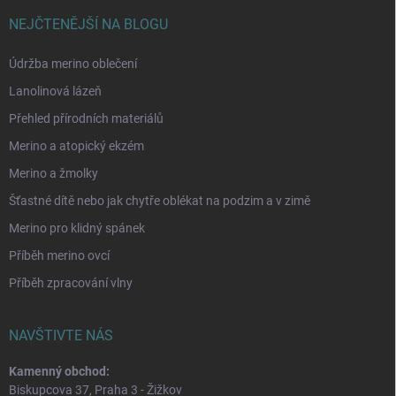
NEJČTENĚJŠÍ NA BLOGU
Údržba merino oblečení
Lanolinová lázeň
Přehled přírodních materiálů
Merino a atopický ekzém
Merino a žmolky
Šťastné dítě nebo jak chytře oblékat na podzim a v zimě
Merino pro klidný spánek
Příběh merino ovcí
Příběh zpracování vlny
NAVŠTIVTE NÁS
Kamenný obchod:
Biskupcova 37, Praha 3 - Žižkov