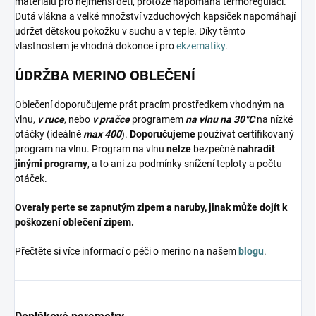
materiálů pro nejmenší děti, protože napomáhá termoregulaci.
Dutá vlákna a velké množství vzduchových kapsiček napomáhají
udržet dětskou pokožku v suchu a v teple. Díky těmto
vlastnostem je vhodná dokonce i pro
ekzematiky
.
ÚDRŽBA MERINO OBLEČENÍ
Oblečení doporučujeme prát pracím prostředkem vhodným na
vlnu,
v ruce
, nebo
v pračce
programem
na vlnu na 30°C
na nízké
otáčky (ideálně
max 400
).
Doporučujeme
používat certifikovaný
program na vlnu. Program na vlnu
nelze
bezpečně
nahradit
jinými programy
, a to ani za podmínky snížení teploty a počtu
otáček.
Overaly perte se zapnutým zipem a naruby, jinak může dojít k
poškození oblečení zipem.
Přečtěte si více informací o péči o merino na našem
blogu
.