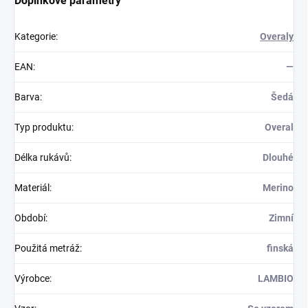
Doplňkové parametry
Kategorie
:
Overaly
EAN
:
—
Barva
:
Šedá
Typ produktu
:
Overal
Délka rukávů
:
Dlouhé
Materiál
:
Merino
Období
:
Zimní
Použitá metráž
:
finská
Výrobce
:
LAMBIO