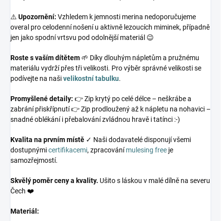
⚠️
Upozornění:
Vzhledem k jemnosti merina nedoporučujeme
overal pro celodenní nošení u aktivně lezoucích miminek, případně
jen jako spodní vrtsvu pod odolnější materiál 😉
Roste s vaším dítětem
🌱 Díky dlouhým nápletům a pružnému
materiálu vydrží přes tři velikosti. Pro výběr správné velikosti se
podívejte na naši
velikostní tabulku
.
Promyšlené detaily:
👉 Zip krytý po celé délce – neškrábe a
zabrání přiskřípnutí 👉 Zip prodloužený až k nápletu na nohavici –
snadné oblékání i přebalování zvládnou hravě i tatínci :-)
Kvalita na prvním místě
✓ Naši dodavatelé disponují všemi
dostupnými
certifikacemi
, zpracování
mulesing free
je
samozřejmostí.
Skvělý poměr ceny a kvality.
Ušito s láskou v malé dílně na severu
Čech ❤️
Materiál: