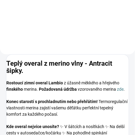
179 Kč
Detail
Teplý overal z merino vlny - Antracit
šipky.
Rostoucí zimní overal Lambio
z úžasně měkkého a hřejivého
finského
merina.
Požadovaná údržba
vzorovaného merina
zde
.
Konec starostí s prochladnutím nebo přehřátím!
Termoregulační
vlastnosti merina zajistí vašemu děťátku perfektní tepelný
komfort za každého počasí.
Kde overal nejvíce unosíte?
✨ V šátcích a nosítkách ✨ Na delší
cesty v autosedačce/kočárku ✨ Na pohodlné spinkání