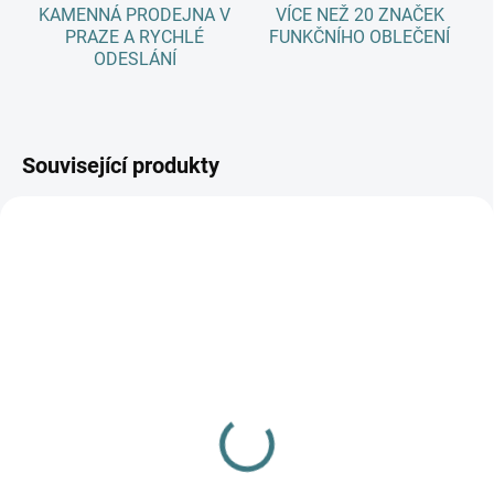
KAMENNÁ PRODEJNA V
VÍCE NEŽ 20 ZNAČEK
PRAZE A RYCHLÉ
FUNKČNÍHO OBLEČENÍ
ODESLÁNÍ
Související produkty
AKCE
SKLADEM
SKLADEM
(>5 KS)
(>5 KS)
Dětské ZIMNÍ merino
SONETT Olivový prací
ponožky Surtex - 90%
gel na vlnu a hedvábí
vlna
120 ml