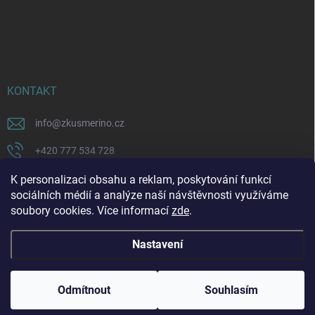
KONTAKT
info
@
zkusmerino.cz
+420 777 534 728
https://www.facebook.com/zkusmerino/
K personalizaci obsahu a reklam, poskytování funkcí
sociálních médií a analýze naší návštěvnosti využíváme
zkusmerino.cz
soubory cookies. Více informací
zde
.
Nastavení
Copyright 2026
ZKUSMERINO
. Všechna práva vyhrazena.
Upravit nastavení
cookies
Odmítnout
Souhlasím
Vytvořil Shoptet