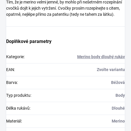
Tím, že je merino velmi jemné, by mohlo při nešetrném rozepínání
cvočků dojít k jejich vytržení. Cvočky prosím rozepínejte s citem,
opatrně, nejlépe přímo za patentku (tedy ne tahem za látku).
Doplňkové parametry
Kategorie
:
Merino body dlouhý rukáv
EAN
:
Zvolte variantu
Barva
:
Béžová
Typ produktu
:
Body
Délka rukávů
:
Dlouhé
Materiál
:
Merino