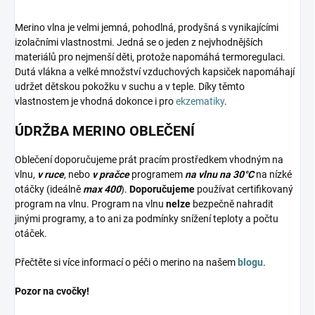
Merino vlna je velmi jemná, pohodlná, prodyšná s vynikajícími
izolačními vlastnostmi. Jedná se o jeden z nejvhodnějších
materiálů pro nejmenší děti, protože napomáhá termoregulaci.
Dutá vlákna a velké množství vzduchových kapsiček napomáhají
udržet dětskou pokožku v suchu a v teple. Díky těmto
vlastnostem je vhodná dokonce i pro
ekzematiky
.
ÚDRŽBA MERINO OBLEČENÍ
Oblečení doporučujeme prát pracím prostředkem vhodným na
vlnu,
v ruce
, nebo
v pračce
programem
na vlnu na 30°C
na nízké
otáčky (ideálně
max 400
).
Doporučujeme
používat certifikovaný
program na vlnu. Program na vlnu
nelze
bezpečně nahradit
jinými programy, a to ani za podmínky snížení teploty a počtu
otáček.
Přečtěte si více informací o péči o merino na našem
blogu
.
Pozor na cvočky!