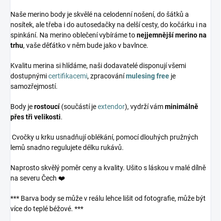
Naše merino body je skvělé na celodenní nošení, do šátků a
nosítek, ale třeba i do autosedačky na delší cesty, do kočárku i na
spinkání. Na merino oblečení vybíráme to
nejjemnější merino na
trhu
, vaše děťátko v něm bude jako v bavlnce.
Kvalitu merina si hlídáme, naši dodavatelé disponují všemi
dostupnými
certifikacemi
, zpracování
mulesing free
je
samozřejmostí.
Body je
rostoucí
(součástí je
extendor
), vydrží vám
minimálně
přes tři velikosti
.
Cvočky u krku usnadňují oblékání, pomocí dlouhých pružných
lemů snadno regulujete délku rukávů.
Naprosto skvělý poměr ceny a kvality. Ušito s láskou v malé dílně
na severu Čech ❤️
*** Barva body se může v reálu lehce lišit od fotografie, může být
více do teplé béžové. ***