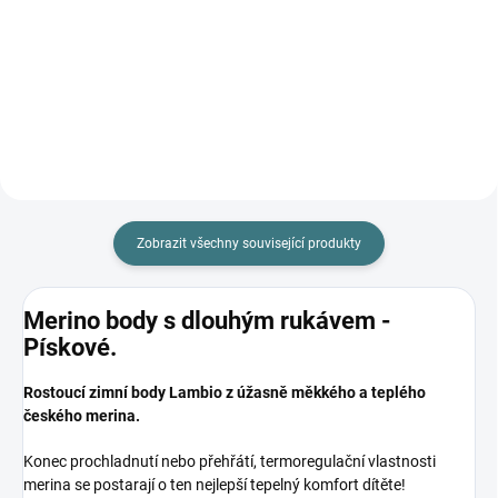
179 Kč
47 Kč
Detail
Do košíku
Zobrazit všechny související produkty
Merino body s dlouhým rukávem -
Pískové.
Rostoucí zimní body Lambio z úžasně měkkého a teplého
českého merina.
Konec prochladnutí nebo přehřátí, termoregulační vlastnosti
merina se postarají o ten nejlepší tepelný komfort dítěte!