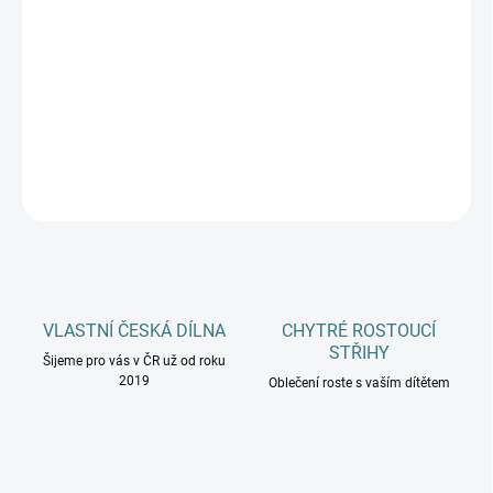
MŮŽEME DORUČIT DO:
ZVOLTE VARIANTU
−
+
Přidat do košíku
DETAILNÍ INFORMACE
ZEPTAT SE
HLÍDAT
VLASTNÍ ČESKÁ DÍLNA
CHYTRÉ ROSTOUCÍ
STŘIHY
Šijeme pro vás v ČR už od roku
2019
Oblečení roste s vaším dítětem