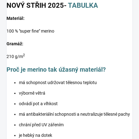
NOVÝ STŘIH 2025-
TABULKA
Materiál:
100 % "super fine" merino
Gramáž:
2
210 g/m
Proč je merino tak úžasný materiál?
má schopnost udržovat tělesnou teplotu
výborně větrá
odvádí pot a vlhkost
má antibakteriální schopnosti a neutralizuje tělesné pachy
chrání před UV zářením
je hebký na dotek