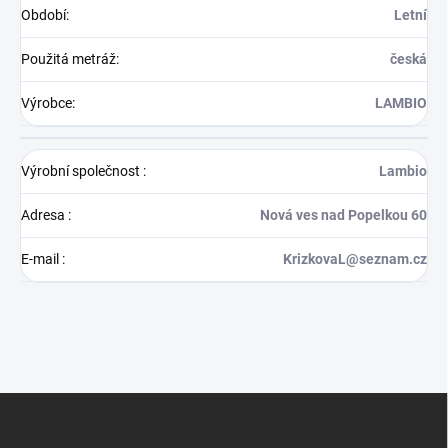
Období
:
Letní
Použitá metráž
:
česká
Výrobce
:
LAMBIO
Výrobní společnost
:
Lambio
Adresa
:
Nová ves nad Popelkou 60
E-mail
:
KrizkovaL@seznam.cz
Z
á
p