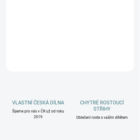
DĚTSKÉ VELIKOSTI
MŮŽEME DORUČIT DO:
ZVOLTE VARIANTU
−
+
Přidat do košíku
DETAILNÍ INFORMACE
ZEPTAT SE
HLÍDAT
VLASTNÍ ČESKÁ DÍLNA
CHYTRÉ ROSTOUCÍ
STŘIHY
Šijeme pro vás v ČR už od roku
2019
Oblečení roste s vaším dítětem