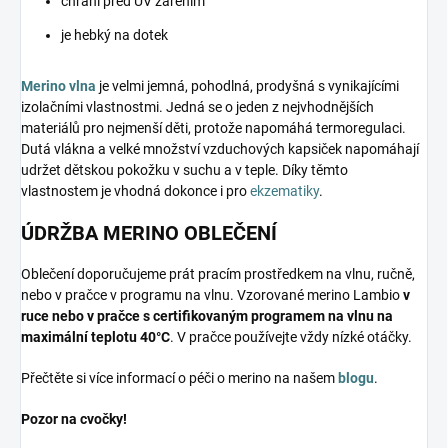
chrání před UV zářením
je hebký na dotek
Merino vlna
je velmi jemná, pohodlná, prodyšná s vynikajícími
izolačními vlastnostmi. Jedná se o jeden z nejvhodnějších
materiálů pro nejmenší děti, protože napomáhá termoregulaci.
Dutá vlákna a velké množství vzduchových kapsiček napomáhají
udržet dětskou pokožku v suchu a v teple. Díky těmto
vlastnostem je vhodná dokonce i pro
ekzematiky
.
ÚDRŽBA MERINO OBLEČENÍ
Oblečení doporučujeme prát pracím prostředkem na vlnu, ručně,
nebo v pračce v programu na vlnu. Vzorované merino Lambio
v
ruce nebo v pračce s certifikovaným programem na vlnu na
maximální teplotu 40°C
. V pračce používejte vždy nízké otáčky.
Přečtěte si více informací o péči o merino na našem
blogu
.
Pozor na cvočky!