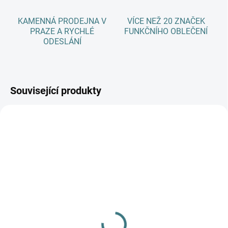
KAMENNÁ PRODEJNA V
VÍCE NEŽ 20 ZNAČEK
PRAZE A RYCHLÉ
FUNKČNÍHO OBLEČENÍ
ODESLÁNÍ
Související produkty
SKLADEM
SKLADEM
(2 KS)
(4 KS)
Rostoucí letní MERINO
Rostoucí letní MERINO