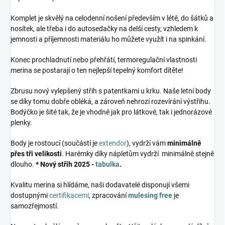
Komplet je skvělý na celodenní nošení především v létě, do šátků a
nosítek, ale třeba i do autosedačky na delší cesty, vzhledem k
jemnosti a příjemnosti materiálu ho můžete využít i na spinkání.
Konec prochladnutí nebo přehřátí, termoregulační vlastnosti
merina se postarají o ten nejlepší tepelný komfort dítěte!
Zbrusu nový vylepšený střih s patentkami u krku. Naše letní body
se díky tomu dobře obléká, a zároveň nehrozí rozevírání výstřihu.
Bodýčko je šité tak, že je vhodné jak pro látkové, tak i jednorázové
plenky.
Body je rostoucí (součástí je
extendor
), vydrží vám
minimálně
přes tři velikosti
. Harémky díky nápletům vydrží minimálně stejně
dlouho.
* Nový střih 2025 -
tabulka
.
Kvalitu merina si hlídáme, naši dodavatelé disponují všemi
dostupnými
certifikacemi
, zpracování
mulesing free
je
samozřejmostí.