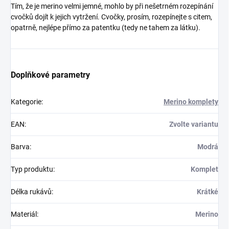
Tím, že je merino velmi jemné, mohlo by při nešetrném rozepínání
cvočků dojít k jejich vytržení. Cvočky, prosím, rozepínejte s citem,
opatrně, nejlépe přímo za patentku (tedy ne tahem za látku).
Doplňkové parametry
Kategorie
:
Merino komplety
EAN
:
Zvolte variantu
Barva
:
Modrá
Typ produktu
:
Komplet
Délka rukávů
:
Krátké
Materiál
:
Merino