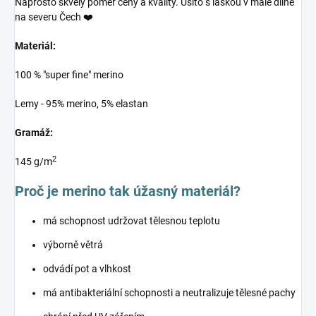
Naprosto skvělý poměr ceny a kvality. Ušito s láskou v malé dílně
na severu Čech ❤️
Materiál:
100 % "super fine" merino
Lemy - 95% merino, 5% elastan
Gramáž:
2
145 g/m
Proč je merino tak úžasný materiál?
má schopnost udržovat tělesnou teplotu
výborně větrá
odvádí pot a vlhkost
má antibakteriální schopnosti a neutralizuje tělesné pachy