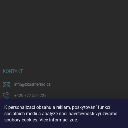
KONTAKT
info
@
zkusmerino.cz
+420 777 534 728
https://www.facebook.com/zkusmerino/
K personalizaci obsahu a reklam, poskytování funkcí
sociálních médií a analýze naší návštěvnosti využíváme
zkusmerino.cz
soubory cookies. Více informací
zde
.