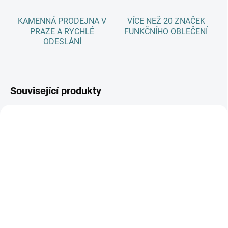
KAMENNÁ PRODEJNA V
VÍCE NEŽ 20 ZNAČEK
PRAZE A RYCHLÉ
FUNKČNÍHO OBLEČENÍ
ODESLÁNÍ
Související produkty
AKCE
SKLADEM
SKLADEM
(>5 KS)
(>5 KS)
Dárkový poukaz 1000 Kč
SONETT Olivový prací