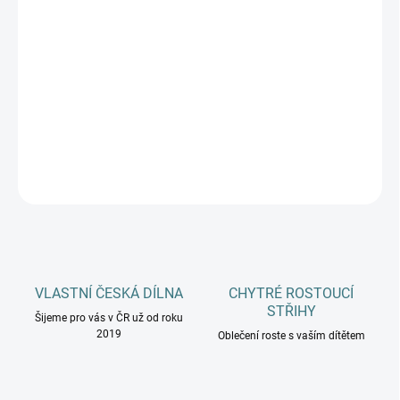
DĚTSKÉ VELIKOSTI
MŮŽEME DORUČIT DO:
11.8.2026
−
+
Přidat do košíku
DETAILNÍ INFORMACE
ZEPTAT SE
HLÍDAT
VLASTNÍ ČESKÁ DÍLNA
CHYTRÉ ROSTOUCÍ
STŘIHY
Šijeme pro vás v ČR už od roku
2019
Oblečení roste s vaším dítětem