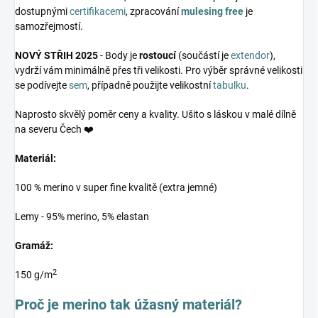
dostupnými
certifikacemi
, zpracování
mulesing free
je
samozřejmostí.
NOVÝ STŘIH 2025
- Body je
rostoucí
(součástí je
extendor
),
vydrží vám minimálně přes tři velikosti. Pro výběr správné velikosti
se podívejte
sem
, případně použijte velikostní
tabulku
.
Naprosto skvělý poměr ceny a kvality. Ušito s láskou v malé dílně
na severu Čech ❤️
Materiál:
100 % merino v super fine kvalitě (extra jemné)
Lemy - 95% merino, 5% elastan
Gramáž:
2
150 g/m
Proč je merino tak úžasný materiál?