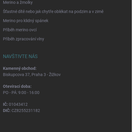
Merino a žmolky
Šťastné dítě nebo jak chytře oblékat na podzim a v zimě
Merino pro klidný spánek
Příběh merino ovcí
Příběh zpracování vlny
NAVŠTIVTE NÁS
Kamenný obchod:
Biskupcova 37, Praha 3 - Žižkov
Otevírací doba:
PO - PÁ: 9:00 - 16:00
IČ:
01043412
DIČ:
CZ8255231182