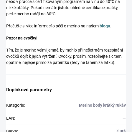
nebo v pračce s certifikovaným programem na vlnu do 40°C na
nízké otáčky. Pokud nemáte jistotu ohledně certifikace pračky,
perte merino raději na 30°C.
Přečtěte si více informací o péči o merino na našem
blogu
.
Pozor na cvočky!
Tím, že je merino velmi jemné, by mohlo při nešetrném rozepínání
cvočků dojít k jejich vytržení. Cvočky, prosím, rozepínejte s citem,
opatrně, nejlépe přímo za patentku (tedy ne tahem za látku).
Doplňkové parametry
Kategorie
:
Merino body krátký rukáv
EAN
:
—
Barva
:
Žlutá