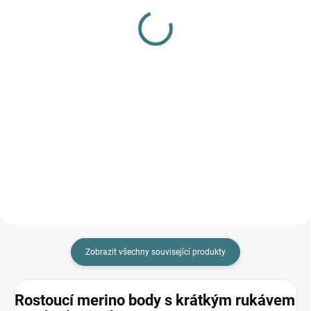
gel na vlnu a hedvábí - 1
1 000 Kč
L
Do košíku
249 Kč
Do košíku
Prémiová péče s bio olivovým
olejem a levandulí. Ekologický
prací gel vyvinutý speciálně pro
nejjemnější merino vlnu a
hedvábí. Neobsahuje enzymy,
vyživuje vlákno a vrací mu...
Zobrazit všechny související produkty
Rostoucí merino body s krátkým rukávem