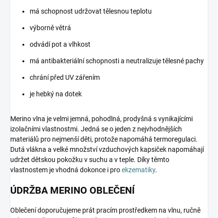
má schopnost udržovat tělesnou teplotu
výborně větrá
odvádí pot a vlhkost
má antibakteriální schopnosti a neutralizuje tělesné pachy
chrání před UV zářením
je hebký na dotek
Merino vlna je velmi jemná, pohodlná, prodyšná s vynikajícími
izolačními vlastnostmi. Jedná se o jeden z nejvhodnějších
materiálů pro nejmenší děti, protože napomáhá termoregulaci.
Dutá vlákna a velké množství vzduchových kapsiček napomáhají
udržet dětskou pokožku v suchu a v teple. Díky těmto
vlastnostem je vhodná dokonce i pro
ekzematiky
.
ÚDRŽBA MERINO OBLEČENÍ
Oblečení doporučujeme prát pracím prostředkem na vlnu, ručně