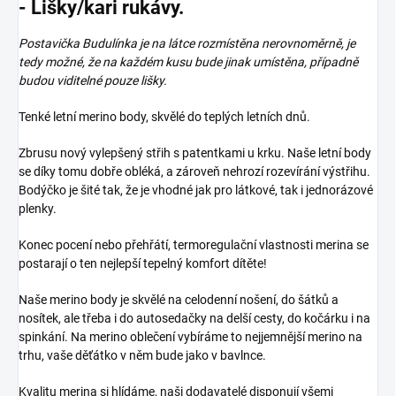
- Lišky/kari rukávy.
Postavička Budulínka je na látce rozmístěna nerovnoměrně, je
tedy možné, že na každém kusu bude jinak umístěna, případně
budou viditelné pouze lišky.
Tenké letní merino body, skvělé do teplých letních dnů.
Zbrusu nový vylepšený střih s patentkami u krku. Naše letní body
se díky tomu dobře obléká, a zároveň nehrozí rozevírání výstřihu.
Bodýčko je šité tak, že je vhodné jak pro látkové, tak i jednorázové
plenky.
Konec pocení nebo přehřátí, termoregulační vlastnosti merina se
postarají o ten nejlepší tepelný komfort dítěte!
Naše merino body je skvělé na celodenní nošení, do šátků a
nosítek, ale třeba i do autosedačky na delší cesty, do kočárku i na
spinkání. Na merino oblečení vybíráme to nejjemnější merino na
trhu, vaše děťátko v něm bude jako v bavlnce.
Kvalitu merina si hlídáme, naši dodavatelé disponují všemi