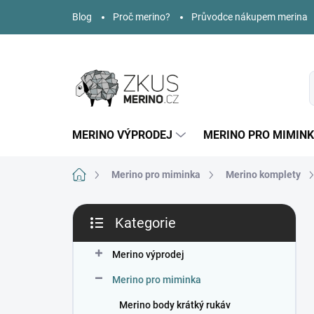
Přejít
Blog
Proč merino?
Průvodce nákupem merina
na
obsah
MERINO VÝPRODEJ
MERINO PRO MIMIN
Domů
Merino pro miminka
Merino komplety
P
Kategorie
o
Přeskočit
s
kategorie
t
Merino výprodej
r
Merino pro miminka
a
n
Merino body krátký rukáv