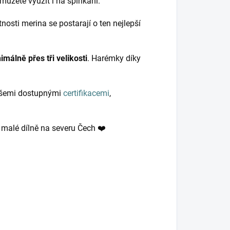
můžete využít i na spinkání.
nosti merina se postarají o ten nejlepší
imálně přes tři velikosti
. Harémky díky
 všemi dostupnými
certifikacemi
,
v malé dílně na severu Čech ❤️