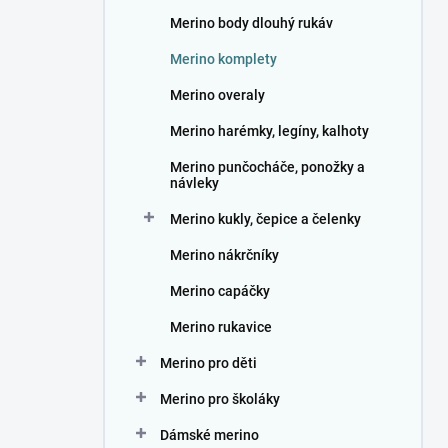
n
Merino body dlouhý rukáv
í
p
Merino komplety
a
n
Merino overaly
e
Merino harémky, legíny, kalhoty
l
Merino punčocháče, ponožky a
návleky
Merino kukly, čepice a čelenky
Merino nákrčníky
Merino capáčky
Merino rukavice
Merino pro děti
Merino pro školáky
Dámské merino