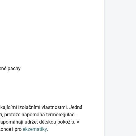
esné pachy
kajícími izolačními vlastnostmi. Jedná
ěti, protože napomáhá termoregulaci.
napomáhají udržet dětskou pokožku v
konce i pro
ekzematiky
.