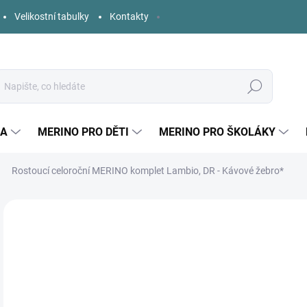
Velikostní tabulky
Kontakty
Hledat
KA
MERINO PRO DĚTI
MERINO PRO ŠKOLÁKY
Rostoucí celoroční MERINO komplet Lambio, DR - Kávové žebro*
Neohodnoceno
Podrobnosti hodnocení
ZNAČKA:
LAMBIO
o
Měr
ZVO
cena
DĚT