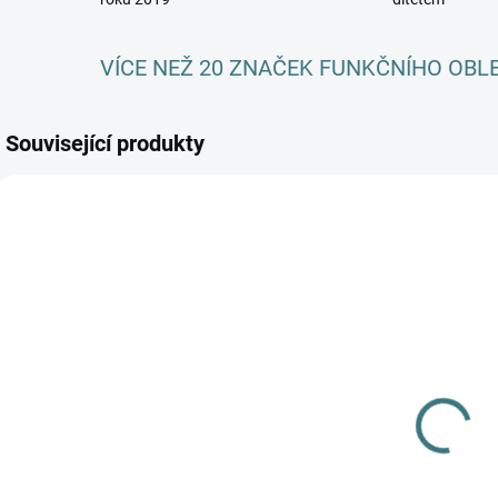
VÍCE NEŽ 20 ZNAČEK FUNKČNÍHO OBL
Související produkty
SKLADEM
SKLADEM
(>5 KS)
(2 KS)
Celoroční
Rostoucí
MERINO kukla
celoroční
Lambio -
MERINO overal
Kávové žebro
310 Kč
od
Lambio, DR -
1 107 Kč