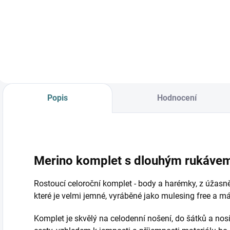
od
Dusty Rose
Detail
žebro
Detail
Popis
Hodnocení
Merino komplet s dlouhým rukávem
Rostoucí celoroční komplet - body a harémky, z úžas
které je velmi jemné, vyráběné jako mulesing free a m
Komplet je skvělý na celodenní nošení, do šátků a nosí