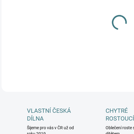
MŮŽ
DETA
VLASTNÍ ČESKÁ
CHYTRÉ
DÍLNA
ROSTOUCÍ
Šijeme pro vás v ČR už od
Oblečení roste 
roku 2019
dítětem