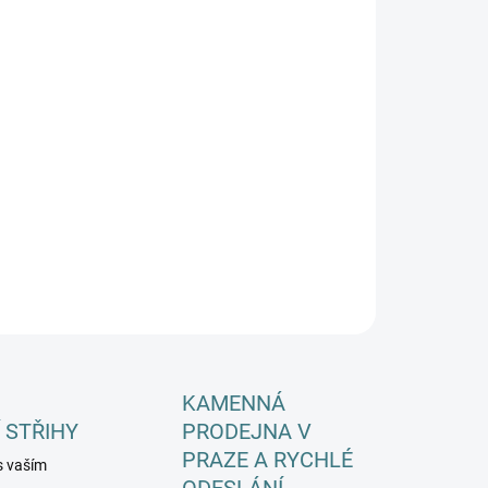
EME DORUČIT DO:
ZVOLTE VARIANTU
−
+
Přidat do košíku
ILNÍ INFORMACE
ZEPTAT SE
HLÍDAT
KAMENNÁ
 STŘIHY
PRODEJNA V
PRAZE A RYCHLÉ
s vaším