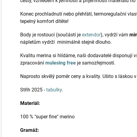
cesty, vzhledem k jemnosti a příjemnosti materiálu ho 
Konec prochladnutí nebo přehřátí, termoregulační vlast
tepelný komfort dítěte!
Body je rostoucí (součástí je
extendor
), vydrží vám
min
nápletům vydrží minimálně stejně dlouho.
Kvalitu merina si hlídáme, naši dodavatelé disponují
zpracování
mulesing free
je samozřejmostí.
Naprosto skvělý poměr ceny a kvality. Ušito s láskou 
Střih 2025 -
tabulky
.
Materiál:
100 % "super fine" merino
Gramáž: