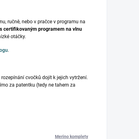
nu, ručně, nebo v pračce v programu na
 s certifikovaným programem na vlnu
nízké otáčky.
logu
.
ozepínání cvočků dojít k jejich vytržení.
přímo za patentku (tedy ne tahem za
Merino komplety