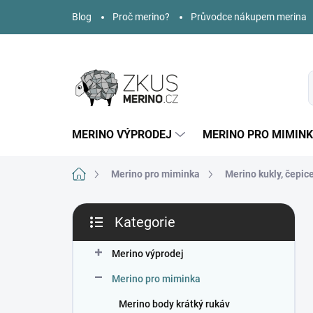
Přejít
Blog
Proč merino?
Průvodce nákupem merina
na
obsah
MERINO VÝPRODEJ
MERINO PRO MIMIN
Domů
Merino pro miminka
Merino kukly, čepic
P
Kategorie
o
Přeskočit
s
kategorie
t
Merino výprodej
r
Merino pro miminka
a
n
Merino body krátký rukáv