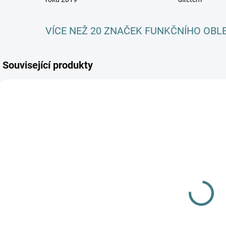
VÍCE NEŽ 20 ZNAČEK FUNKČNÍHO OBL
Související produkty
SKLADEM
SKLADEM
(4 KS)
(3 KS)
Rostoucí
Rostoucí
C
celoroční
celoroční
MERINO body
MERINO
k
Lambio, DR -
komplet
581 Kč
1 019 Kč
od
od
Kávové žebro
Lambio, DR -