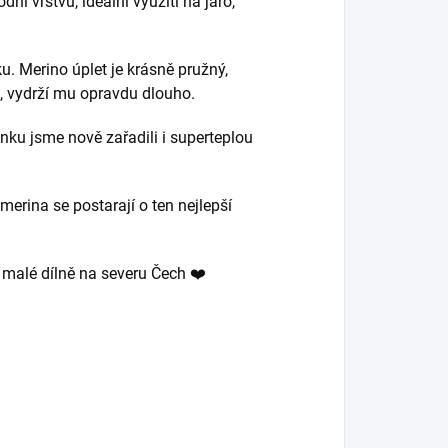
ní vrstvu, ideální využití na jaro,
ku. Merino úplet je krásně pružný,
m, vydrží mu opravdu dlouho.
nku jsme nově zařadili i superteplou
merina se postarají o ten nejlepší
v malé dílně na severu Čech ❤️