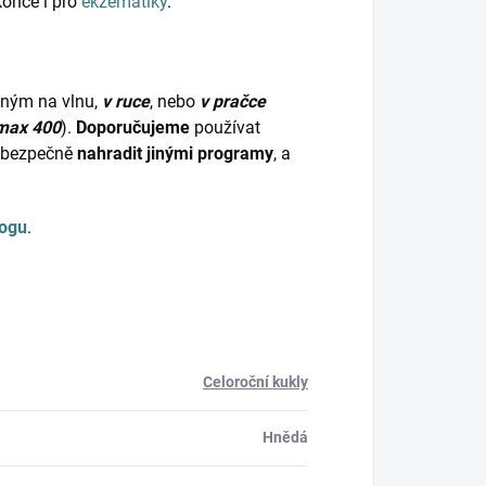
konce i pro
ekzematiky
.
dným na vlnu,
v ruce
, nebo
v pračce
max 400
).
Doporučujeme
používat
bezpečně
nahradit jinými programy
, a
logu
.
Celoroční kukly
Hnědá