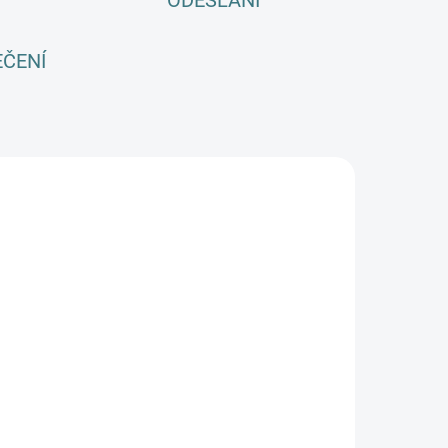
ODESLÁNÍ
EČENÍ
SKLADEM
(3 KS)
eloroční
MERINO
omplet /
pyžamo
1 225 Kč