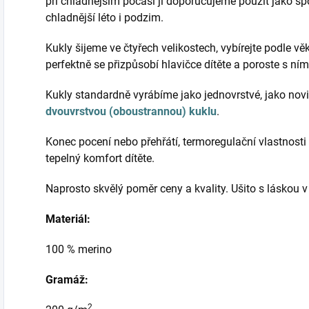
při chladnějším počasí ji doporučujeme použít jako spod
chladnější léto i podzim.
Kukly šijeme ve čtyřech velikostech, vybírejte podle vě
perfektně se přizpůsobí hlavičce dítěte a poroste s ní
Kukly standardně vyrábíme jako jednovrstvé, jako novi
dvouvrstvou (oboustrannou) kuklu
.
Konec pocení nebo přehřátí, termoregulační vlastnosti 
tepelný komfort dítěte.
Naprosto skvělý poměr ceny a kvality. Ušito s láskou 
Materiál:
100 % merino
Gramáž:
2