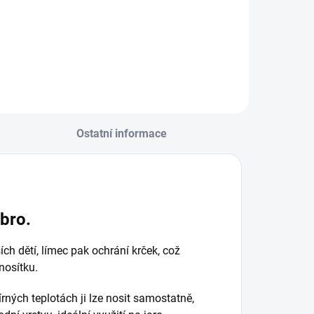
d
ambio - Dusty
ose žebro
Detail
Ostatní informace
bro.
ch dětí, límec pak ochrání krček, což
nosítku.
rných teplotách ji lze nosit samostatně,