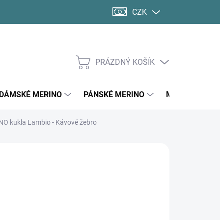
CZK
PRÁZDNÝ KOŠÍK
NÁKUPNÍ
KOŠÍK
DÁMSKÉ MERINO
PÁNSKÉ MERINO
MERINO PONO
NO kukla Lambio - Kávové žebro
d
310 Kč
ná
LTE VARIANTU
:
SKÉ VELIKOSTI