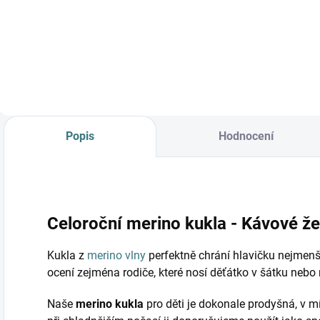
o
L
Kávové žebro*
Detail
Detail
r
Popis
Hodnocení
Celoroční merino kukla - Kávové že
Kukla z
merino vlny
perfektně chrání hlavičku nejmenší
ocení zejména rodiče, které nosí děťátko v šátku nebo 
Naše
merino kukla
pro děti je dokonale prodyšná, v mí