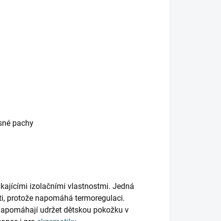
esné pachy
kajícími izolačními vlastnostmi. Jedná
ěti, protože napomáhá termoregulaci.
napomáhají udržet dětskou pokožku v