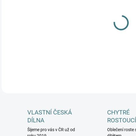
MŮŽ
DETA
VLASTNÍ ČESKÁ
CHYTRÉ
DÍLNA
ROSTOUCÍ
Šijeme pro vás v ČR už od
Oblečení roste 
roku 2019
dítětem