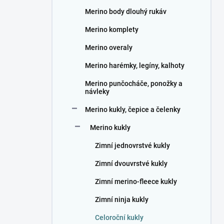
n
Merino body dlouhý rukáv
í
p
Merino komplety
a
n
Merino overaly
e
Merino harémky, legíny, kalhoty
l
Merino punčocháče, ponožky a
návleky
Merino kukly, čepice a čelenky
Merino kukly
Zimní jednovrstvé kukly
Zimní dvouvrstvé kukly
Zimní merino-fleece kukly
Zimní ninja kukly
Celoroční kukly