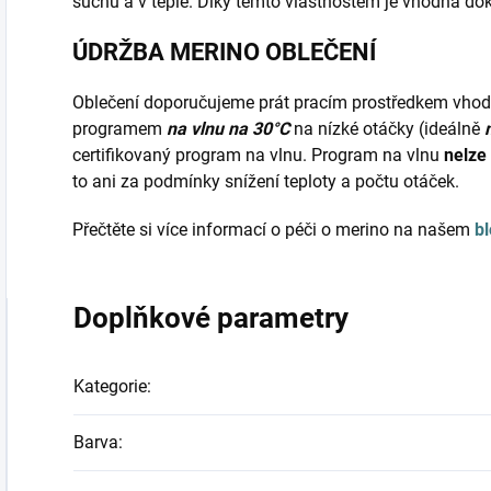
suchu a v teple. Díky těmto vlastnostem je vhodná do
ÚDRŽBA MERINO OBLEČENÍ
Oblečení doporučujeme prát pracím prostředkem vho
programem
na vlnu na 30°C
na nízké otáčky (ideálně
certifikovaný program na vlnu. Program na vlnu
nelze
to ani za podmínky snížení teploty a počtu otáček.
Přečtěte si více informací o péči o merino na našem
b
Doplňkové parametry
Kategorie
:
Barva
: