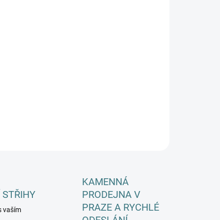
EME DORUČIT DO:
ZVOLTE VARIANTU
−
+
Přidat do košíku
ILNÍ INFORMACE
ZEPTAT SE
HLÍDAT
KAMENNÁ
 STŘIHY
PRODEJNA V
PRAZE A RYCHLÉ
s vaším