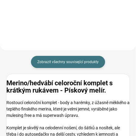
Do košíku
Detail
Zobrazit všechny související produkty
Merino/hedvábí celoroční komplet s
krátkým rukávem - Pískový melír.
Rostoucí celoroční komplet - body a harémky, z úžasně měkkého a
teplého finského merina, které je velmi jemné, vyráběné jako
mulesing free a má superwash úpravu.
Komplet je skvělý na celodenní nošení, do šátků a nosítek, ale
třeba i do autosedačky na delší cesty, vzhledem k jemnosti a