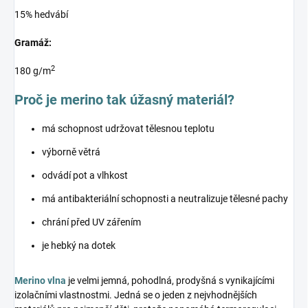
15% hedvábí
Gramáž:
2
180 g/m
Proč je merino tak úžasný materiál?
má schopnost udržovat tělesnou teplotu
výborně větrá
odvádí pot a vlhkost
má antibakteriální schopnosti a neutralizuje tělesné pachy
chrání před UV zářením
je hebký na dotek
Merino vlna
je velmi jemná, pohodlná, prodyšná s vynikajícími
izolačními vlastnostmi. Jedná se o jeden z nejvhodnějších