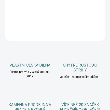
−
+
Přidat do košíku
DETAILNÍ INFORMACE
ZEPTAT SE
HLÍDAT
VLASTNÍ ČESKÁ DÍLNA
CHYTRÉ ROSTOUCÍ
STŘIHY
Šijeme pro vás v ČR už od roku
2019
Oblečení roste s vaším dítětem
KAMENNÁ PRODEJNA V
VÍCE NEŽ 20 ZNAČEK
PRAZE A RYCHLÉ
FUNKČNÍHO OBLEČENÍ