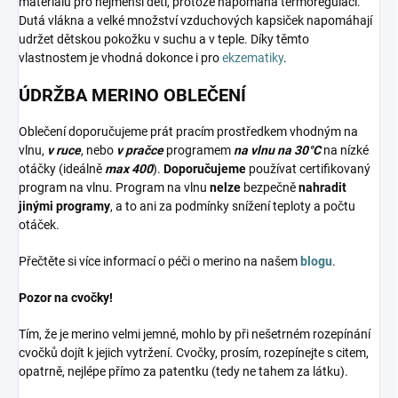
materiálů pro nejmenší děti, protože napomáhá termoregulaci.
Dutá vlákna a velké množství vzduchových kapsiček napomáhají
udržet dětskou pokožku v suchu a v teple. Díky těmto
vlastnostem je vhodná dokonce i pro
ekzematiky
.
ÚDRŽBA MERINO OBLEČENÍ
Oblečení doporučujeme prát pracím prostředkem vhodným na
vlnu,
v ruce
, nebo
v pračce
programem
na vlnu na 30°C
na nízké
otáčky (ideálně
max 400
).
Doporučujeme
používat certifikovaný
program na vlnu. Program na vlnu
nelze
bezpečně
nahradit
jinými programy
, a to ani za podmínky snížení teploty a počtu
otáček.
Přečtěte si více informací o péči o merino na našem
blogu
.
Pozor na cvočky!
Tím, že je merino velmi jemné, mohlo by při nešetrném rozepínání
cvočků dojít k jejich vytržení. Cvočky, prosím, rozepínejte s citem,
opatrně, nejlépe přímo za patentku (tedy ne tahem za látku).