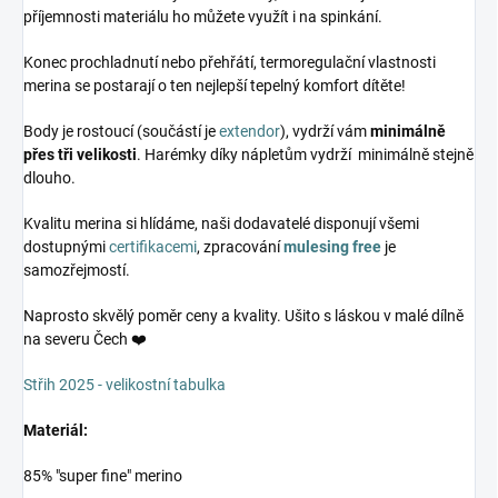
příjemnosti materiálu ho můžete využít i na spinkání.
Konec prochladnutí nebo přehřátí, termoregulační vlastnosti
merina se postarají o ten nejlepší tepelný komfort dítěte!
Body je rostoucí (součástí je
extendor
), vydrží vám
minimálně
přes tři velikosti
. Harémky díky nápletům vydrží minimálně stejně
dlouho.
Kvalitu merina si hlídáme, naši dodavatelé disponují všemi
dostupnými
certifikacemi
, zpracování
mulesing free
je
samozřejmostí.
Naprosto skvělý poměr ceny a kvality. Ušito s láskou v malé dílně
na severu Čech ❤️
Střih 2025 - velikostní tabulka
Materiál:
85% "super fine" merino