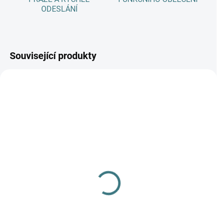
ODESLÁNÍ
Související produkty
SKLADEM
(1 KS)
DO 14 DNŮ
Dámské zimní MERINO
Deka ENGEL merino-
kojící tričko ZM Basic, DR
fleece - Písková
- Pískové
1 290 Kč
1 459 Kč