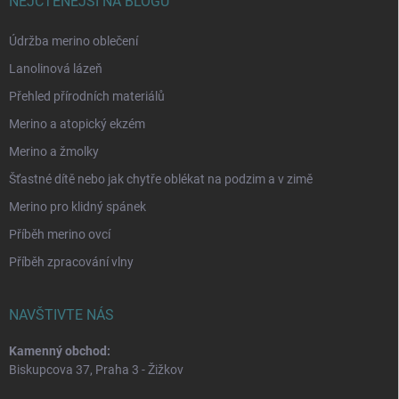
NEJČTENĚJŠÍ NA BLOGU
Údržba merino oblečení
Lanolinová lázeň
Přehled přírodních materiálů
Merino a atopický ekzém
Merino a žmolky
Šťastné dítě nebo jak chytře oblékat na podzim a v zimě
Merino pro klidný spánek
Příběh merino ovcí
Příběh zpracování vlny
NAVŠTIVTE NÁS
Kamenný obchod:
Biskupcova 37, Praha 3 - Žižkov