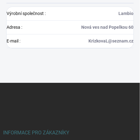
Výrobní společnost
:
Lambio
Adresa
:
Nová ves nad Popelkou 60
E-mail
:
KrizkovaL@seznam.cz
Z
á
p
a
t
í
INFORMACE PRO ZÁKAZNÍKY