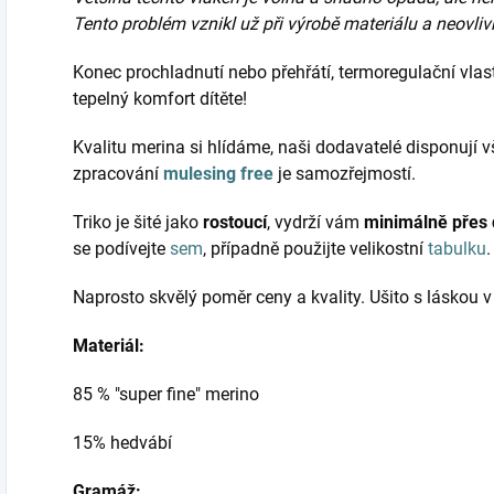
Tento problém vznikl už při výrobě materiálu a neovliv
Konec prochladnutí nebo přehřátí, termoregulační vlast
tepelný komfort dítěte!
Kvalitu merina si hlídáme, naši dodavatelé disponují
zpracování
mulesing free
je samozřejmostí.
Triko je šité jako
rostoucí
, vydrží vám
minimálně přes d
se podívejte
sem
, případně použijte velikostní
tabulku
Naprosto skvělý poměr ceny a kvality. Ušito s láskou 
Materiál:
85 % "super fine" merino
15% hedvábí
Gramáž: