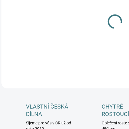
MŮŽ
DETA
VLASTNÍ ČESKÁ
CHYTRÉ
DÍLNA
ROSTOUCÍ
Šijeme pro vás v ČR už od
Oblečení roste 
roku 2019
dítětem