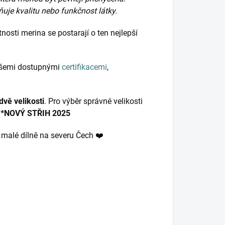
ňuje kvalitu nebo funkčnost látky.
nosti merina se postarají o ten nejlepší
 všemi dostupnými
certifikacemi
,
vě velikosti
. Pro výběr správné velikosti
.
*NOVÝ STŘIH 2025
v malé dílně na severu Čech ❤️