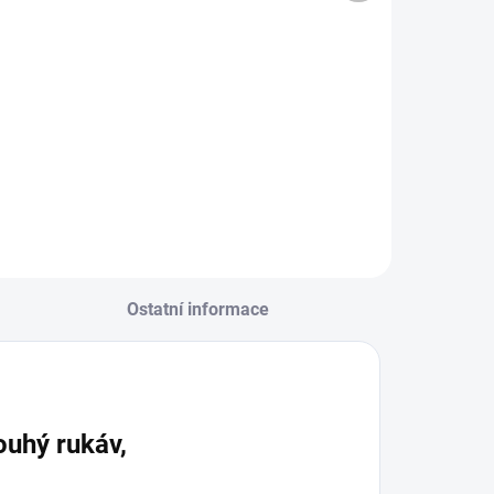
od
- Pískový melír
Detail
Detail
Ostatní informace
ouhý rukáv,