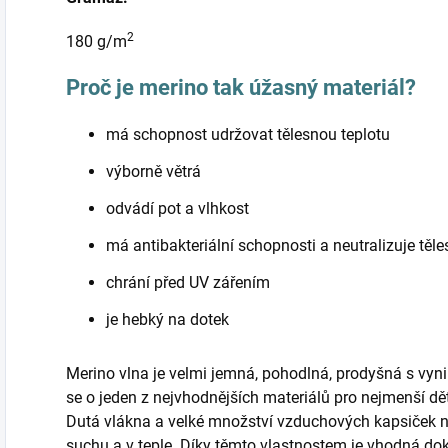
2
180 g/m
Proč je merino tak úžasný materiál?
má schopnost udržovat tělesnou teplotu
výborně větrá
odvádí pot a vlhkost
má antibakteriální schopnosti a neutralizuje těl
chrání před UV zářením
je hebký na dotek
Merino vlna je velmi jemná, pohodlná, prodyšná s vyni
se o jeden z nejvhodnějších materiálů pro nejmenší d
Dutá vlákna a velké množství vzduchových kapsiček 
suchu a v teple. Díky těmto vlastnostem je vhodná do