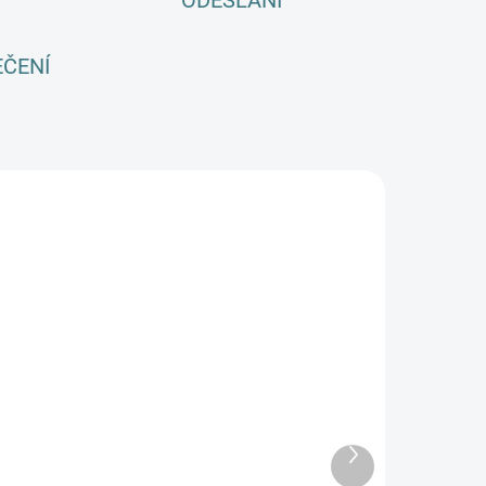
ODESLÁNÍ
EČENÍ
NOVINKA
SKLADEM
SKLADEM
(2 KS)
(2 KS)
eloroční
Rostoucí
MERINO/HEDVÁBÍ
celoroční
ričko Lambio, KR
MERINO/HEDVÁBÍ
Další
 Pískový melír*
562 Kč
d
overal Lambio, DR
produkt
1 107 Kč