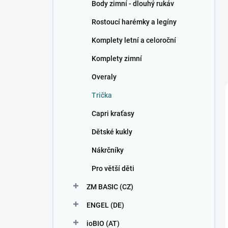
Body zimní - dlouhý rukáv
Rostoucí harémky a legíny
Komplety letní a celoroční
Komplety zimní
Overaly
Trička
Capri kraťasy
Dětské kukly
Nákrčníky
Pro větší děti
ZM BASIC (CZ)
ENGEL (DE)
ioBIO (AT)