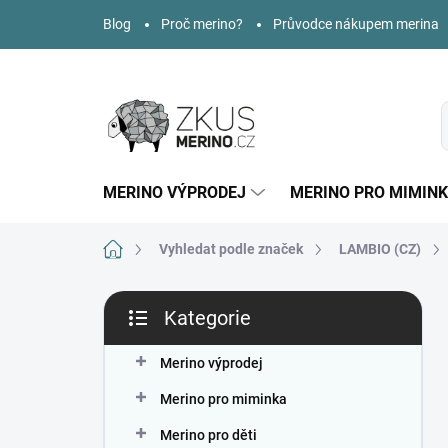
Přejít
Blog
Proč merino?
Průvodce nákupem merina
na
obsah
MERINO VÝPRODEJ
MERINO PRO MIMIN
Domů
Vyhledat podle značek
LAMBIO (CZ)
P
Kategorie
o
Přeskočit
s
kategorie
t
Merino výprodej
r
Merino pro miminka
a
n
Merino pro děti