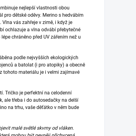
mbinuje nejlepší vlastnosti obou
ál pro dětské oděvy. Merino s hedvábím
. Vlna vás zahřeje v zimě, i když je
bí ochlazuje a vlna odvábí přebytečné
lo lépe chráněno před UV zářením než u
ráběna podle nejvyšších ekologických
kojenců a batolat (i pro atopiky) a obecně
z tohoto materiálu je i velmi zajímavé
tí. Tričko je perfektní na celodenní
k, ale třeba i do autosedačky na delší
rino na trhu, vaše děťátko v něm bude
jevit malé světlé skvrny od vláken.
která mohou být pevněji přichycená.