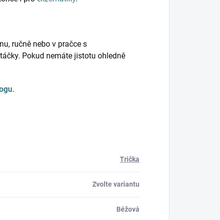
nu, ručně nebo v pračce s
táčky. Pokud nemáte jistotu ohledně
logu
.
Trička
Zvolte variantu
Béžová