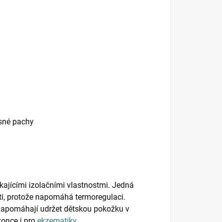
esné pachy
kajícími izolačními vlastnostmi. Jedná
ěti, protože napomáhá termoregulaci.
napomáhají udržet dětskou pokožku v
konce i pro
ekzematiky
.