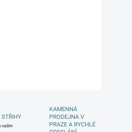
EME DORUČIT DO:
ZVOLTE VARIANTU
−
+
Přidat do košíku
ILNÍ INFORMACE
ZEPTAT SE
HLÍDAT
KAMENNÁ
 STŘIHY
PRODEJNA V
PRAZE A RYCHLÉ
s vaším