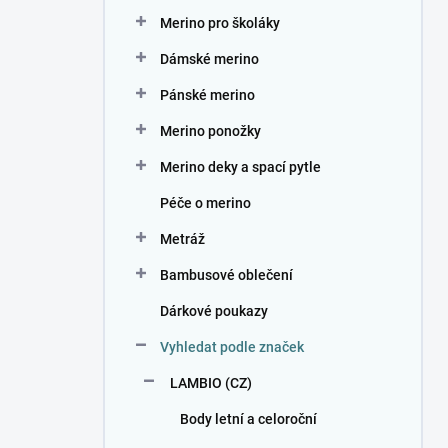
n
Merino pro školáky
í
p
Dámské merino
a
n
Pánské merino
e
Merino ponožky
l
Merino deky a spací pytle
Péče o merino
Metráž
Bambusové oblečení
Dárkové poukazy
Vyhledat podle značek
LAMBIO (CZ)
Body letní a celoroční