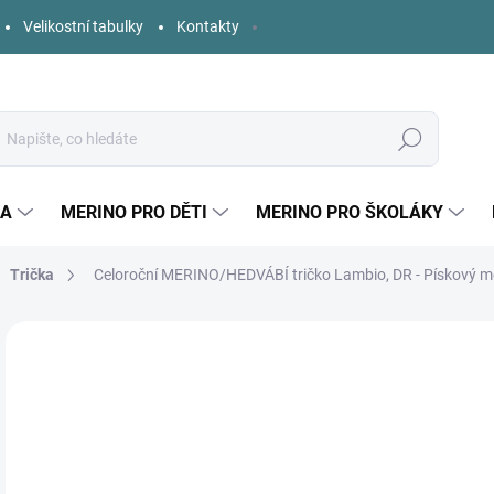
Velikostní tabulky
Kontakty
Hledat
KA
MERINO PRO DĚTI
MERINO PRO ŠKOLÁKY
Trička
Celoroční MERINO/HEDVÁBÍ tričko Lambio, DR - Pískový me
77 hodnocení
Podrobnosti hodnocení
ZNAČKA:
LAMBIO
o
Měr
ZVO
cena
DĚT