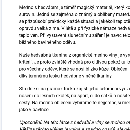
Merino s hedvábím je téměř magický materiál, který ko
surovin. Jedná se zejména o známý a oblíbený materi
se přizpůsobí prakticky každé situaci a jakékoli teplotě
opravdu velká zima. V létě a při fyzické námaze hedvá
teplo ven. Při vystavení slunečnímu záření je navíc tě
běžného bavlněného oděvu.
Naše hedvábná tkanina z organické merino vlny je vy
kritérií. Je proto zvláště vhodná pro citlivou pokožku 
pro všechny oděvy, které se nosí blízko kůže. Oblečení 
díky jemnému lesku hedvábné vlněné tkaniny.
Středně silná gramáž trička zajistí jeho celoroční využi
nošení do lesních školek, na sport, či do šátků a nosíte
cesty. Na merino oblečení vybíráme to nejjemnější me
jako v bavlnce.
Upozonění: Na této látce z hedvábí a vlny se mohou ob
Většina těchto vláken je volná a snadno opadá, ale ně