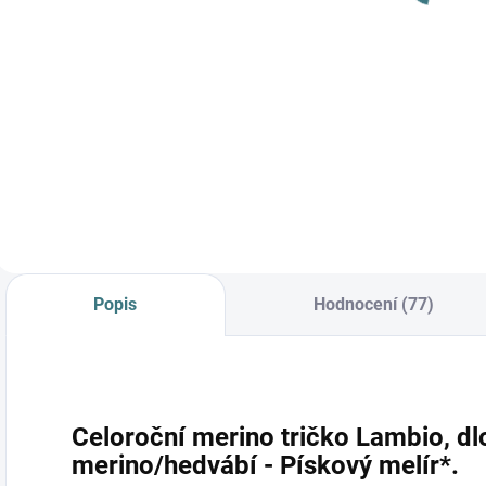
Do košíku
Do košíku
Prémiová péče s
bio olivovým olejem
a levandulí.
Ekologický prací gel
vyvinutý speciálně
pro nejjemnější
merino vlnu a
hedvábí.
Neobsahuje
Popis
Hodnocení (77)
enzymy, vyživuje
vlákno a vrací mu...
Celoroční merino tričko Lambio, dl
merino/hedvábí - Pískový melír*.