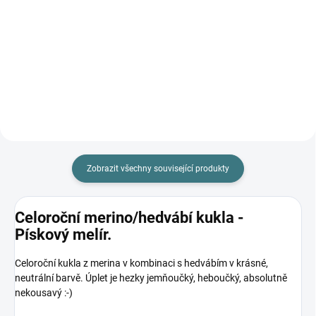
249 Kč
282 Kč
Detail
Do košíku
Zobrazit všechny související produkty
Celoroční merino/hedvábí kukla -
Pískový melír.
Celoroční kukla z merina v kombinaci s hedvábím v krásné,
neutrální barvě. Úplet je hezky jemňoučký, heboučký, absolutně
nekousavý :-)