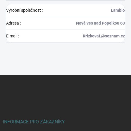
Výrobní společnost
:
Lambio
Adresa
:
Nová ves nad Popelkou 60
E-mail
:
KrizkovaL@seznam.cz
Z
á
p
a
t
í
INFORMACE PRO ZÁKAZNÍKY