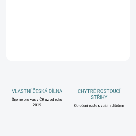
MŮŽEME DORUČIT DO:
ZVOLTE VARIANTU
−
+
Přidat do košíku
DETAILNÍ INFORMACE
ZEPTAT SE
HLÍDAT
VLASTNÍ ČESKÁ DÍLNA
CHYTRÉ ROSTOUCÍ
STŘIHY
Šijeme pro vás v ČR už od roku
2019
Oblečení roste s vaším dítětem