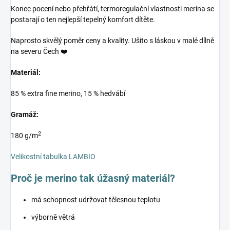
Konec pocení nebo přehřátí, termoregulační vlastnosti merina se
postarají o ten nejlepší tepelný komfort dítěte.
Naprosto skvělý poměr ceny a kvality. Ušito s láskou v malé dílně
na severu Čech ❤️
Materiál:
85 % extra fine merino, 15 % hedvábí
Gramáž:
2
180 g/m
Velikostní tabulka LAMBIO
Proč je merino tak úžasný materiál?
má schopnost udržovat tělesnou teplotu
výborně větrá