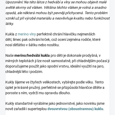
Upozonění: Na této látce z hedvábí a vlny se mohou objevit malé
světlé skvrny od vláken. Většina těchto vláken je volná a snadno
opadá, ale některá mohou být pevněji přichycená. Tento problém
vznikl už při výrobě materiálu a neovlivňuje kvalitu nebo funkčnost
látky.
Kukla z
merino vlny
perfektně chrání hlavičku nejmenších
dětí, límec pak ochrání krček, což ocení zejména rodiče, které
nosí děťátko v šátku nebo nosítku.
Naše
merino/hedvábí kukla
pro děti je dokonale prodyšná, v
mírných teplotách ji lze nosit samostatně, při chladnějším počasí ji
doporučujeme použít jako spodní vrstvu, ideální využití na jaro,
chladnější léto i podzim.
Kukly šijeme ve čtyřech velikostech, vybírejte podle věku. Tento
úplet je krásně pružný, perfektně se přizpůsobí hlavičce dítěte a
poroste s ním, vydrží mu opravdu dlouho.
Kukly standartně vyrábíme jako jednovrstvé, jako novinku jsme
nově zařadili i superteplou
dvouvrstvou (oboustrannou) kuklu
.