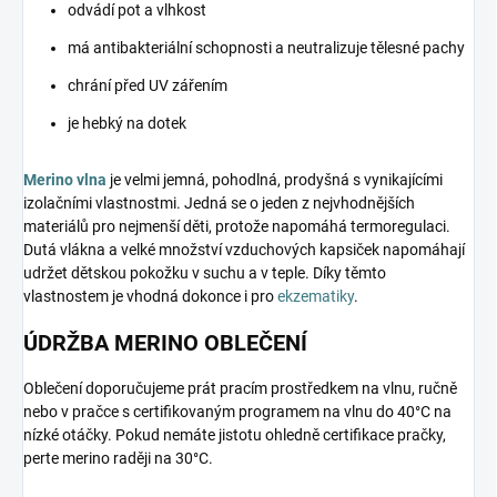
odvádí pot a vlhkost
má antibakteriální schopnosti a neutralizuje tělesné pachy
chrání před UV zářením
je hebký na dotek
Merino vlna
je velmi jemná, pohodlná, prodyšná s vynikajícími
izolačními vlastnostmi. Jedná se o jeden z nejvhodnějších
materiálů pro nejmenší děti, protože napomáhá termoregulaci.
Dutá vlákna a velké množství vzduchových kapsiček napomáhají
udržet dětskou pokožku v suchu a v teple. Díky těmto
vlastnostem je vhodná dokonce i pro
ekzematiky
.
ÚDRŽBA MERINO OBLEČENÍ
Oblečení doporučujeme prát pracím prostředkem na vlnu, ručně
nebo v pračce s certifikovaným programem na vlnu do 40°C na
nízké otáčky. Pokud nemáte jistotu ohledně certifikace pračky,
perte merino raději na 30°C.