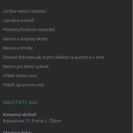
Údržba merino oblečení
Lanolinová lázeň
Přehled přírodních materiálů
Merino a atopický ekzém
Merino a žmolky
Šťastné dítě nebo jak chytře oblékat na podzim a v zimě
Merino pro klidný spánek
Příběh merino ovcí
Příběh zpracování vlny
NAVŠTIVTE NÁS
Kamenný obchod:
Biskupcova 37, Praha 3 - Žižkov
Otevírací doba: