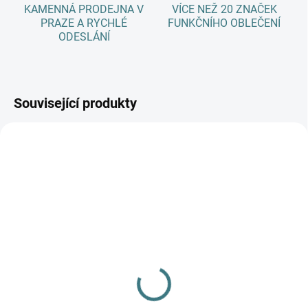
KAMENNÁ PRODEJNA V
VÍCE NEŽ 20 ZNAČEK
PRAZE A RYCHLÉ
FUNKČNÍHO OBLEČENÍ
ODESLÁNÍ
Související produkty
AKCE
AKCE
SKLADEM
SKLADEM
(1 KS)
(>5 KS)
Dětská čepice ZM Basic -
SONETT Péče o vlnu a
Bludiště Rohatka
hedvábí 300 ml