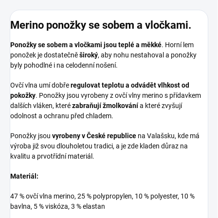
Merino ponožky se sobem a vločkami.
Ponožky se sobem a vločkami jsou teplé a měkké
. Horní lem
ponožek je dostatečně
široký
, aby nohu nestahoval a ponožky
byly pohodlné i na celodenní nošení.
Ovčí vlna umí dobře
regulovat teplotu a odvádět vlhkost od
pokožky
. Ponožky jsou vyrobeny z ovčí vlny merino s přídavkem
dalších vláken, které
zabraňují žmolkování
a které zvyšují
odolnost a ochranu před chladem.
Ponožky jsou
vyrobeny v České republice
na Valašsku, kde má
výroba již svou dlouholetou tradici, a je zde kladen důraz na
kvalitu a prvotřídní materiál.
Materiál:
47 % ovčí vlna merino, 25 % polypropylen, 10 % polyester, 10 %
bavlna, 5 % viskóza, 3 % elastan