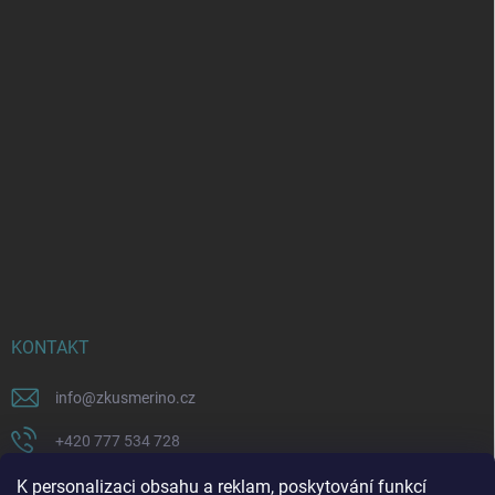
KONTAKT
info
@
zkusmerino.cz
+420 777 534 728
https://www.facebook.com/zkusmerino/
K personalizaci obsahu a reklam, poskytování funkcí