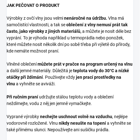
JAK PEČOVAT O PRODUKT
Výrobky z ovčí vlny jsou velmi
nenáročné na údržbu.
Vlna má
samočistící vlastnosti, a tak se
oblečení z vlny nemusí prát tak
často, jako výrobky z jiných materiálů,
a můžete je nosit déle bez
vyprání. To je výhoda například u termoprádla nebo ponožek,
které můžete nosit několik dní po sobě třeba při výletě do přírody,
kde nemáte možnost praní.
Vlněné oblečení
můžete prát v pračce na program určený na vlnu
a další jemné materiály. Důležitá je
teplota vody do 30°C a nízké
otáčky při ždímání
. Používejte vždy
jen prací prostředky na
vlnu
a vyhněte se aviváži.
Při ručním praní
udržujte stálou teplotu vody a oblečení
neždímejte, vodu z něj jen jemně vymačkejte.
Vyprané výrobky
nechejte uschnout volně na vzduchu
, nejlépe
vodorovně rozložené. Vlnu
nikdy nesušte na topení
a vyhněte se
také přímému slunci. Nepoužívejte ani sušičku prádla.