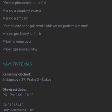
Přehled přírodních materiálů
Merino a atopický ekzém
Merino a žmolky
Šťastné dítě nebo jak chytře oblékat na podzim a v zimě
Merino pro klidný spánek
Příběh merino ovcí
Příběh zpracování vlny
NAVŠTIVTE NÁS
Kamenný obchod:
Biskupcova 37, Praha 3 - Žižkov
Otevírací doba:
PO - PÁ: 9:00 - 16:00
IČ:
01043412
DIČ:
CZ8255231182