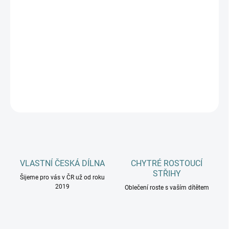
PONOŽKY
MŮŽEME DORUČIT DO:
12.8.2026
−
+
Přidat do košíku
DETAILNÍ INFORMACE
ZEPTAT SE
HLÍDAT
VLASTNÍ ČESKÁ DÍLNA
CHYTRÉ ROSTOUCÍ
STŘIHY
Šijeme pro vás v ČR už od roku
2019
Oblečení roste s vaším dítětem