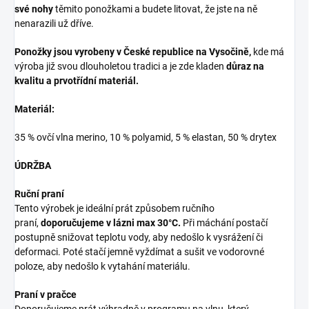
své nohy
těmito ponožkami a budete litovat, že jste na ně
nenarazili už dříve.
Ponožky jsou vyrobeny v České republice na Vysočině,
kde má
výroba již svou dlouholetou tradici a je zde kladen
důraz na
kvalitu a prvotřídní materiál.
Materiál:
35 % ovčí vlna merino, 10 % polyamid, 5 % elastan, 50 % drytex
ÚDRŽBA
Ruční praní
Tento výrobek je ideální prát způsobem ručního
praní,
doporučujeme v lázni max 30°C.
Při máchání postačí
postupně snižovat teplotu vody, aby nedošlo k vysrážení či
deformaci. Poté stačí jemně vyždímat a sušit ve vodorovné
poloze, aby nedošlo k vytahání materiálu.
Praní v pračce
Doporučujeme prát výhradně v programu na vlnu, který