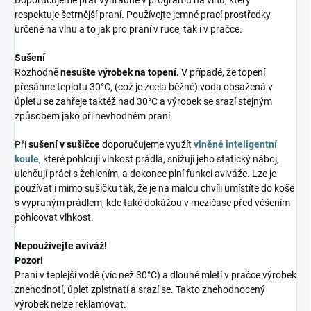
respektuje šetrnější praní. Používejte jemné prací prostředky
určené na vlnu a to jak pro praní v ruce, tak i v pračce.
Sušení
Rozhodně
nesušte výrobek na topení.
V případě, že topení
přesáhne teplotu 30°C, (což je zcela běžné) voda obsažená v
úpletu se zahřeje taktéž nad 30°C a výrobek se srazí stejným
způsobem jako při nevhodném praní.
Při
sušení v sušičce
doporučujeme využít
vlněné inteligentní
koule
, které pohlcují vlhkost prádla, snižují jeho statický náboj,
ulehčují práci s žehlením, a dokonce plní funkci aviváže. Lze je
používat i mimo sušičku tak, že je na malou chvíli umístíte do koše
s vypraným prádlem, kde také dokážou v mezičase před věšením
pohlcovat vlhkost.
Nepoužívejte aviváž!
Pozor!
Praní v teplejší vodě (víc než 30°C) a dlouhé mletí v pračce výrobek
znehodnotí, úplet zplstnatí a srazí se. Takto znehodnocený
výrobek nelze reklamovat.