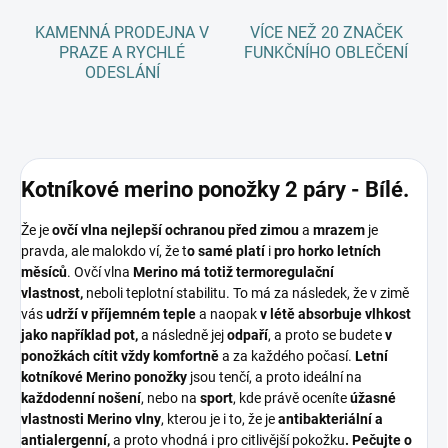
KAMENNÁ PRODEJNA V
VÍCE NEŽ 20 ZNAČEK
PRAZE A RYCHLÉ
FUNKČNÍHO OBLEČENÍ
ODESLÁNÍ
Kotníkové merino ponožky 2 páry - Bílé.
Že je
ovčí vlna nejlepší ochranou před zimou
a
mrazem
je
pravda, ale malokdo ví, že t
o samé platí
i
pro horko letních
měsíců
. Ovčí vlna
Merino má totiž termoregulační
vlastnost,
neboli teplotní stabilitu. To má za následek, že v zimě
vás
udrží v příjemném teple
a naopak
v létě absorbuje vlhkost
jako například pot,
a následně jej
odpaří
, a proto se budete
v
ponožkách cítit vždy komfortně
a za každého počasí.
Letní
kotníkové Merino ponožky
jsou tenčí, a proto ideální na
každodenní nošení
, nebo na
sport
, kde právě oceníte
úžasné
vlastnosti Merino vlny
, kterou je i to, že je
antibakteriální a
antialergenní,
a proto vhodná i pro citlivější pokožku
. Pečujte o