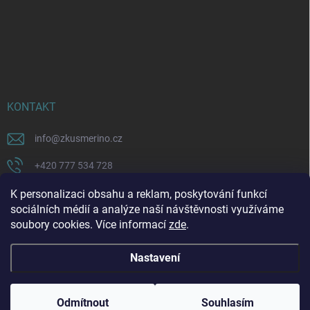
KONTAKT
info
@
zkusmerino.cz
+420 777 534 728
https://www.facebook.com/zkusmerino/
K personalizaci obsahu a reklam, poskytování funkcí
sociálních médií a analýze naší návštěvnosti využíváme
zkusmerino.cz
soubory cookies. Více informací
zde
.
Nastavení
Copyright 2026
ZKUSMERINO
. Všechna práva vyhrazena.
Upravit nastavení
cookies
Odmítnout
Souhlasím