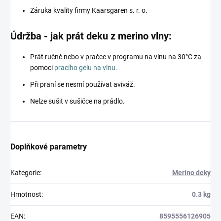
Záruka kvality firmy Kaarsgaren s. r. o.
Údržba - jak prát deku z merino vlny:
Prát ručně nebo v pračce v programu na vlnu na 30°C za
pomoci
pracího gelu na vlnu.
Při praní se nesmí používat aviváž.
Nelze sušit v sušičce na prádlo.
Doplňkové parametry
Kategorie
:
Merino deky
Hmotnost
:
0.3 kg
EAN
:
8595556126905