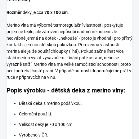
Rozměr
deky je cca
70 x 100 cm
.
Merino vlna má výborné termoregulační vlastnosti, poskytuje
příjemné teplo, ale zároveň nepůsobí nadměrné pocení. Je
hedvábně jemná na dotek - „nekouše“ - proto je vhodná i pro přímý
kontakt s jemnou dětskou pokožkou. Přirozenou vlastností
merina ale je, že pouští chloupky (líná). Pokud začne línat více,
stačí merino vysát vysavačem. Línání poté ustane, nebo se
výrazně sníží. Merino vlna má velké samočistící schopnosti, proto
není potřeba časté praní. V případě nutnosti doporučujeme prát v
ruce v přípravcích na vlnu.
Popis výrobku - dětská deka z merino vlny:
Dětská deka s merino podšívkou.
Celoroční použití.
Velikost deky je 70 x 100 cm.
Vyrobeno v ČR.