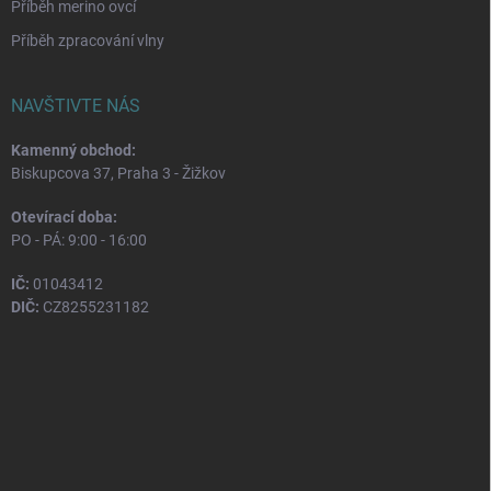
Příběh merino ovcí
Příběh zpracování vlny
NAVŠTIVTE NÁS
Kamenný obchod:
Biskupcova 37, Praha 3 - Žižkov
Otevírací doba:
PO - PÁ: 9:00 - 16:00
IČ:
01043412
DIČ:
CZ8255231182