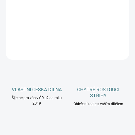
11.8.2026
−
+
Přidat do košíku
DETAILNÍ INFORMACE
ZEPTAT SE
HLÍDAT
VLASTNÍ ČESKÁ DÍLNA
CHYTRÉ ROSTOUCÍ
STŘIHY
Šijeme pro vás v ČR už od roku
2019
Oblečení roste s vaším dítětem