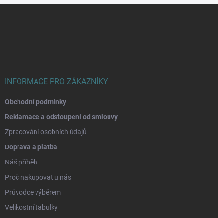
Z
á
p
a
t
í
INFORMACE PRO ZÁKAZNÍKY
Obchodní podmínky
Reklamace a odstoupení od smlouvy
Zpracování osobních údajů
Doprava a platba
Náš příběh
Proč nakupovat u nás
Průvodce výběrem
Velikostní tabulky