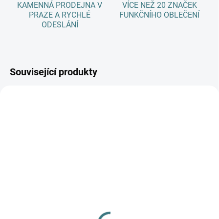
KAMENNÁ PRODEJNA V
VÍCE NEŽ 20 ZNAČEK
PRAZE A RYCHLÉ
FUNKČNÍHO OBLEČENÍ
ODESLÁNÍ
Související produkty
AKCE
AKCE
SKLADEM
SKLADEM
(>5 KS)
(>5 KS)
SONETT Olivový prací
SONETT Tekuté mýdlo
gel na vlnu a hedvábí - 1
na skvrny 300 ml