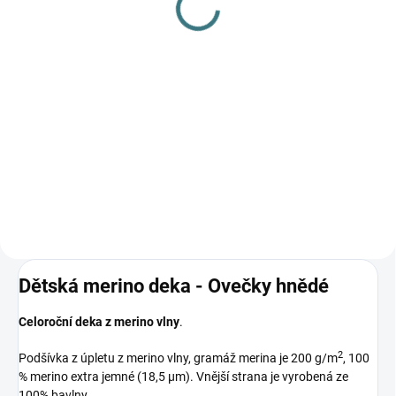
L
139 Kč
249 Kč
Do košíku
Do košíku
Prémiová péče s bio olivovým
olejem a levandulí. Ekologický
prací gel vyvinutý speciálně pro
nejjemnější merino vlnu a
hedvábí. Neobsahuje enzymy,
vyživuje vlákno a vrací mu...
Dětská merino deka - Ovečky hnědé
Celoroční deka z merino vlny
.
2
Podšívka z úpletu z merino vlny, gramáž merina je 200 g/m
, 100
% merino extra jemné (18,5 µm). Vnější strana je vyrobená ze
100% bavlny.