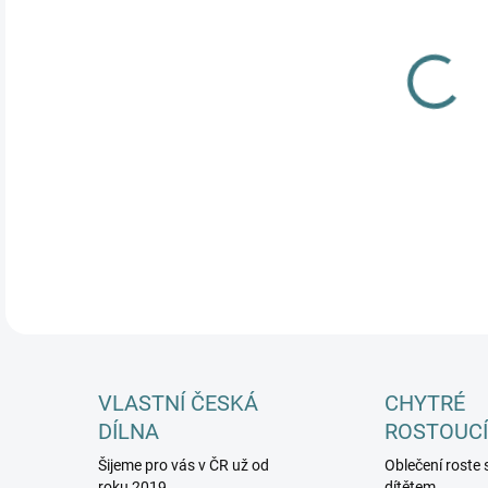
MŮŽ
DETA
VLASTNÍ ČESKÁ
CHYTRÉ
DÍLNA
ROSTOUCÍ
Šijeme pro vás v ČR už od
Oblečení roste 
roku 2019
dítětem