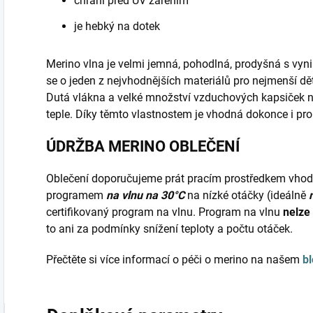
chrání před UV zářením
je hebký na dotek
Merino vlna je velmi jemná, pohodlná, prodyšná s vyni
se o jeden z nejvhodnějších materiálů pro nejmenší d
Dutá vlákna a velké množství vzduchových kapsiček 
teple. Díky těmto vlastnostem je vhodná dokonce i pr
ÚDRŽBA MERINO OBLEČENÍ
Oblečení doporučujeme prát pracím prostředkem vho
programem
na vlnu na 30°C
na nízké otáčky (ideálně
certifikovaný program na vlnu. Program na vlnu
nelze
to ani za podmínky snížení teploty a počtu otáček.
Přečtěte si více informací o péči o merino na našem
b