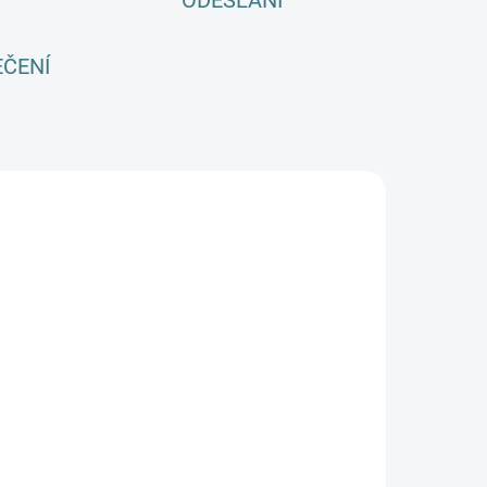
ODESLÁNÍ
EČENÍ
E
SKLADEM
(>5 KS)
SONETT Péče
 vlnu a
edvábí 300
ml
282 Kč