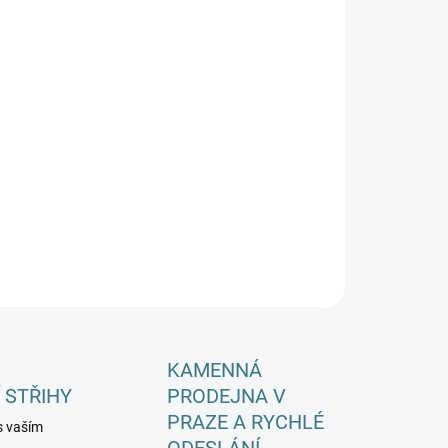
EME DORUČIT DO:
11.8.2026
−
+
Přidat do košíku
ILNÍ INFORMACE
ZEPTAT SE
HLÍDAT
KAMENNÁ
 STŘIHY
PRODEJNA V
PRAZE A RYCHLÉ
s vaším