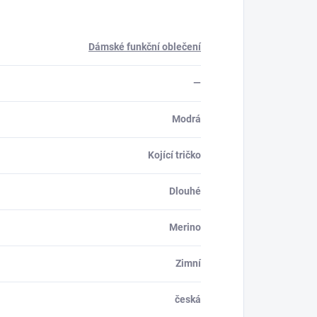
Dámské funkční oblečení
—
Modrá
Kojící tričko
Dlouhé
Merino
Zimní
česká