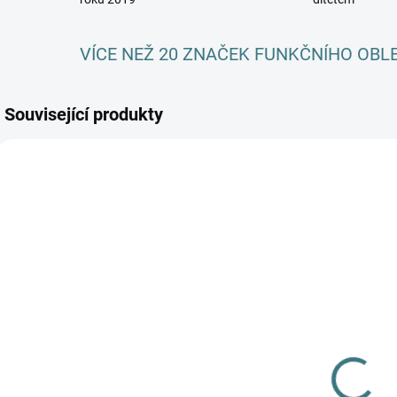
VÍCE NEŽ 20 ZNAČEK FUNKČNÍHO OBL
Související produkty
AKCE
AKC
SKLADEM
SKLADEM
(1 KS)
(>5 KS)
Rostoucí zimní
SONETT
MERINO body
Olivový prací
o
Lambio, DR -
gel na vlnu a
h
Pískové*
hedvábí - 1 L
764 Kč
249 Kč