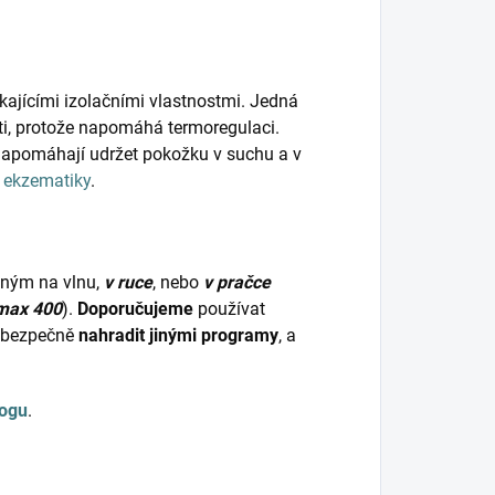
kajícími izolačními vlastnostmi. Jedná
ěti, protože napomáhá termoregulaci.
napomáhají udržet pokožku v suchu a v
o
ekzematiky
.
dným na vlnu,
v ruce
, nebo
v pračce
max 400
).
Doporučujeme
používat
bezpečně
nahradit jinými programy
, a
logu
.