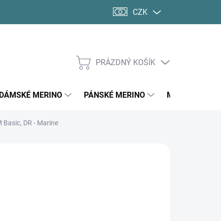
CZK
PRÁZDNÝ KOŠÍK
NÁKUPNÍ
KOŠÍK
DÁMSKÉ MERINO
PÁNSKÉ MERINO
MERINO PONO
 Basic, DR - Marine
459 Kč
ná
LADEM
(3 KS)
:
KOSTI DOSPĚLÍ