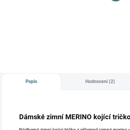
od
Detail
Do košíku
Prémiová péče s
bio olivovým olejem
a levandulí.
Ekologický prací gel
vyvinutý speciálně
pro nejjemnější
merino vlnu a
hedvábí.
Neobsahuje
Popis
Hodnocení (2)
enzymy, vyživuje
vlákno a vrací mu...
Dámské zimní MERINO kojící tričko
Nádherné zimní kojicí tričko z příjemně jemné merino vl