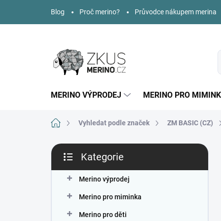
Přejít
Blog
Proč merino?
Průvodce nákupem merina
na
obsah
MERINO VÝPRODEJ
MERINO PRO MIMIN
Domů
Vyhledat podle značek
ZM BASIC (CZ)
P
Kategorie
o
Přeskočit
s
kategorie
t
Merino výprodej
r
Merino pro miminka
a
n
Merino pro děti