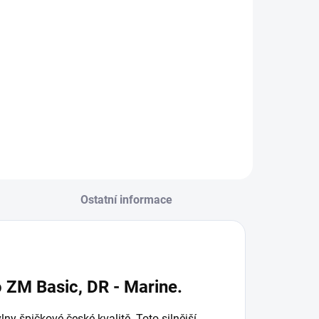
Do košíku
Ostatní informace
 ZM Basic, DR - Marine.
ny špičkové české kvalitě. Toto silnější,