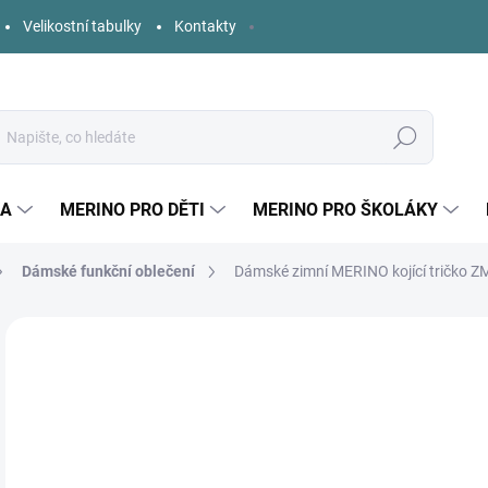
Velikostní tabulky
Kontakty
Hledat
KA
MERINO PRO DĚTI
MERINO PRO ŠKOLÁKY
Dámské funkční oblečení
Dámské zimní MERINO kojící tričko ZM
2 hodnocení
Podrobnosti hodnocení
ZNAČKA:
ZM BASIC
1 
Měr
SK
cena
VELI