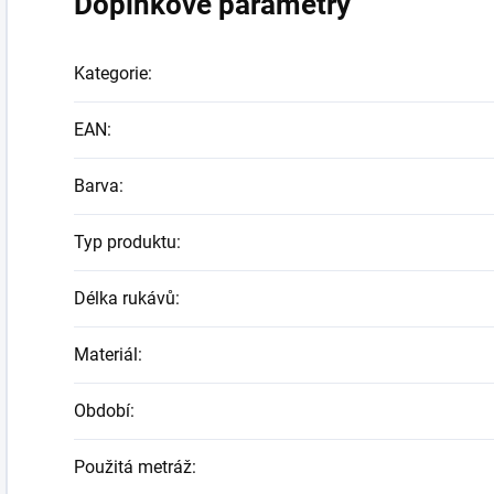
Doplňkové parametry
Kategorie
:
EAN
:
Barva
:
Typ produktu
:
Délka rukávů
:
Materiál
:
Období
:
Použitá metráž
: