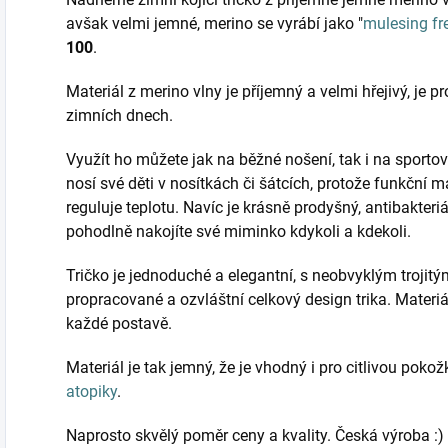
avšak velmi jemné, merino se vyrábí jako "
mulesing fr
100
.
Materiál z merino vlny je příjemný a velmi hřejivý, je p
zimních dnech.
Využít ho můžete jak na běžné nošení, tak i na sportovní
nosí své děti v nosítkách či šátcích, protože funkční m
reguluje teplotu. Navíc je krásně prodyšný, antibakteriáln
pohodlně nakojíte své miminko kdykoli a kdekoli.
Tričko je jednoduché a elegantní, s neobvyklým trojitý
propracované a ozvláštní celkový design trika. Materiá
každé postavě.
Materiál je tak jemný, že je vhodný i pro citlivou pokož
atopiky
.
Naprosto skvělý poměr ceny a kvality. Česká výroba :)