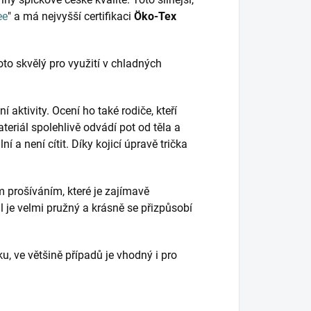
ee
" a má nejvyšší certifikaci
Öko-Tex
roto skvělý pro využití v chladných
 aktivity. Ocení ho také rodiče, kteří
ateriál spolehlivě odvádí pot od těla a
í a není cítit. Díky kojicí úpravě trička
m prošíváním, které je zajímavě
l je velmi pružný a krásně se přizpůsobí
ku, ve většině případů je vhodný i pro