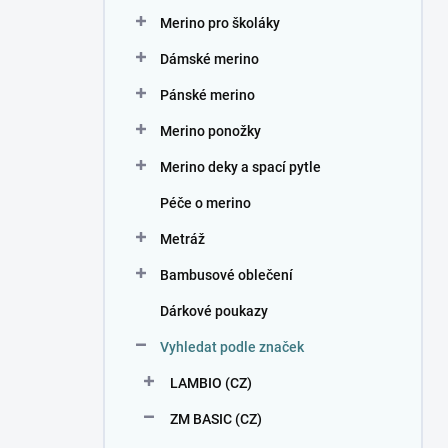
n
Merino pro školáky
í
p
Dámské merino
a
n
Pánské merino
e
Merino ponožky
l
Merino deky a spací pytle
Péče o merino
Metráž
Bambusové oblečení
Dárkové poukazy
Vyhledat podle značek
LAMBIO (CZ)
ZM BASIC (CZ)