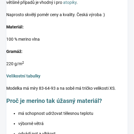
většině případů je vhodný i pro
atopiky
.
Naprosto skvělý poměr ceny a kvality. Česká výroba :)
Materiál:
100 % merino vlna
Gramáž:
2
220 g/m
Velikostní tabulky
Modelka má míry 83-64-93 a na sobě má tričko velikosti XS.
Proč je merino tak úžasný materiál?
má schopnost udržovat tělesnou teplotu
výborně větrá
odvádí pot a vlhkost