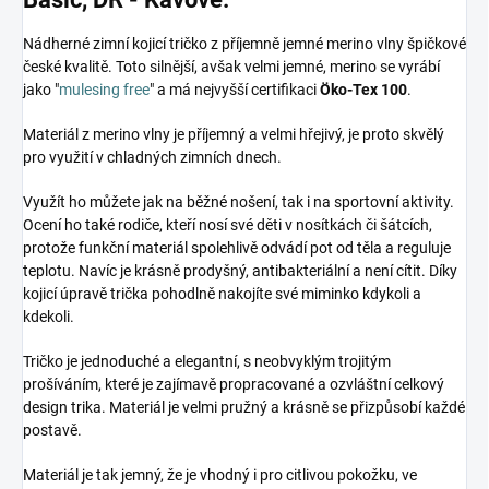
Nádherné zimní kojicí tričko z příjemně jemné merino vlny špičkové
české kvalitě. Toto silnější, avšak velmi jemné, merino se vyrábí
jako "
mulesing free
" a má nejvyšší certifikaci
Öko-Tex 100
.
Materiál z merino vlny je příjemný a velmi hřejivý, je proto skvělý
pro využití v chladných zimních dnech.
Využít ho můžete jak na běžné nošení, tak i na sportovní aktivity.
Ocení ho také rodiče, kteří nosí své děti v nosítkách či šátcích,
protože funkční materiál spolehlivě odvádí pot od těla a reguluje
teplotu. Navíc je krásně prodyšný, antibakteriální a není cítit. Díky
kojicí úpravě trička pohodlně nakojíte své miminko kdykoli a
kdekoli.
Tričko je jednoduché a elegantní, s neobvyklým trojitým
prošíváním, které je zajímavě propracované a ozvláštní celkový
design trika. Materiál je velmi pružný a krásně se přizpůsobí každé
postavě.
Materiál je tak jemný, že je vhodný i pro citlivou pokožku, ve