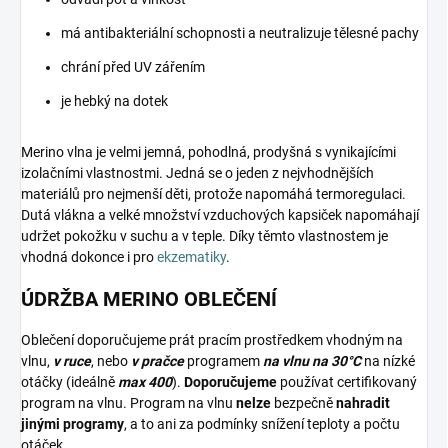
má antibakteriální schopnosti a neutralizuje tělesné pachy
chrání před UV zářením
je hebký na dotek
Merino vlna je velmi jemná, pohodlná, prodyšná s vynikajícími
izolačními vlastnostmi. Jedná se o jeden z nejvhodnějších
materiálů pro nejmenší děti, protože napomáhá termoregulaci.
Dutá vlákna a velké množství vzduchových kapsiček napomáhají
udržet pokožku v suchu a v teple. Díky těmto vlastnostem je
vhodná dokonce i pro
ekzematiky
.
ÚDRŽBA MERINO OBLEČENÍ
Oblečení doporučujeme prát pracím prostředkem vhodným na
vlnu,
v ruce
, nebo
v pračce
programem
na vlnu na 30°C
na nízké
otáčky (ideálně
max 400
).
Doporučujeme
používat certifikovaný
program na vlnu. Program na vlnu
nelze
bezpečně
nahradit
jinými programy
, a to ani za podmínky snížení teploty a počtu
otáček.