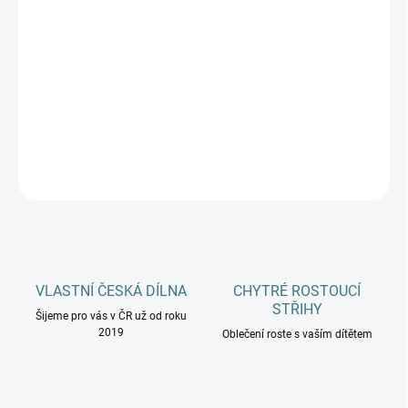
DOSPĚLÍ
MŮŽEME DORUČIT DO:
11.8.2026
−
+
Přidat do košíku
DETAILNÍ INFORMACE
ZEPTAT SE
HLÍDAT
VLASTNÍ ČESKÁ DÍLNA
CHYTRÉ ROSTOUCÍ
STŘIHY
Šijeme pro vás v ČR už od roku
2019
Oblečení roste s vaším dítětem