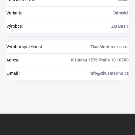
Varianta
:
Dámské
Výrobce
:
ZM Basic
Výrobní společnost
:
ZkusMerino.cz s.r.o.
Adresa
:
K Hádku 1576 Praha 10 10700
E-mail
:
info@zkusmerino.cz
Z
á
p