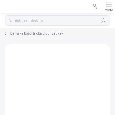
Přejít
na
obsah
Hledat
Dámská kojicí trička dlouhý rukáv
Podrobnosti hodnocení
Neohodnoceno
ZNAČKA:
ZM BASIC