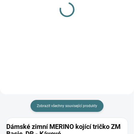
body Lambio, DR -
gel na vlnu a hedvábí - 1
Pískové*
L
764 Kč
249 Kč
od
Detail
Do košíku
Prémiová péče s bio olivovým
olejem a levandulí. Ekologický
prací gel vyvinutý speciálně pro
nejjemnější merino vlnu a
hedvábí. Neobsahuje enzymy,
vyživuje vlákno a vrací mu...
Zobrazit všechny související produkty
Dámské zimní MERINO kojící tričko ZM
Basic, DR - Kávové.