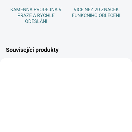
KAMENNÁ PRODEJNA V
VÍCE NEŽ 20 ZNAČEK
PRAZE A RYCHLÉ
FUNKČNÍHO OBLEČENÍ
ODESLÁNÍ
Související produkty
AKCE
SKLADEM
SKLADEM
(1 KS)
(>5 KS)
Rostoucí zimní MERINO
SONETT Olivový prací