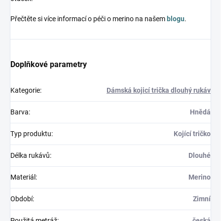
Přečtěte si více informací o péči o merino na našem
blogu
.
Doplňkové parametry
Kategorie
:
Dámská kojicí trička dlouhý rukáv
Barva
:
Hnědá
Typ produktu
:
Kojící tričko
Délka rukávů
:
Dlouhé
Materiál
:
Merino
Období
:
Zimní
Použitá metráž
:
česká