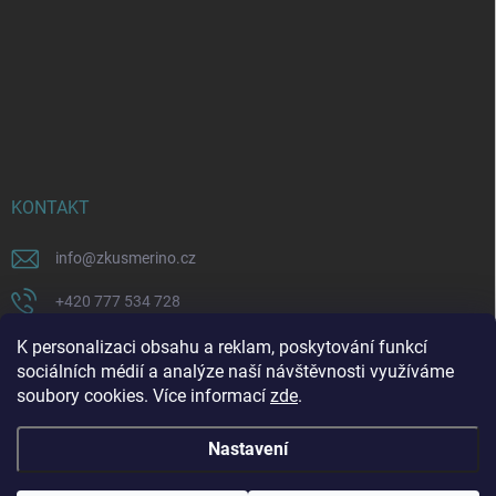
KONTAKT
info
@
zkusmerino.cz
+420 777 534 728
https://www.facebook.com/zkusmerino/
K personalizaci obsahu a reklam, poskytování funkcí
sociálních médií a analýze naší návštěvnosti využíváme
zkusmerino.cz
soubory cookies. Více informací
zde
.
Nastavení
Copyright 2026
ZKUSMERINO
. Všechna práva vyhrazena.
Upravit nastavení