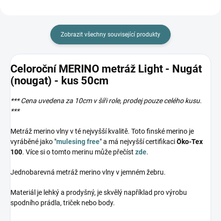
Zobrazit všechny související produkty
Celoroční MERINO metráž Light - Nugát
(nougat) - kus 50cm
*** Cena uvedena za 10cm v šíři role, prodej pouze celého kusu.
***
Metráž merino vlny v té nejvyšší kvalitě. Toto finské merino je
vyráběné jako "
mulesing free
" a má nejvyšší certifikaci
Öko-Tex
100
. Více si o tomto merinu může přečíst
zde
.
Jednobarevná metráž merino vlny v jemném žebru.
Materiál je lehký a prodyšný, je skvělý například pro výrobu
spodního prádla, triček nebo body.