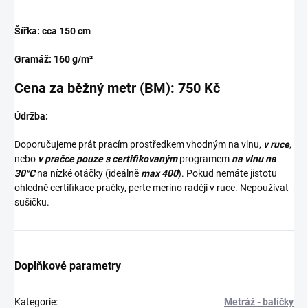
Šířka: cca 150 cm
Gramáž: 160 g/m²
Cena za běžný metr (BM): 750 Kč
Údržba:
Doporučujeme prát pracím prostředkem vhodným na vlnu,
v ruce
,
nebo
v pračce pouze s certifikovaným
programem
na vlnu na
30°C
na nízké otáčky (ideálně
max 400
). Pokud nemáte jistotu
ohledně certifikace pračky, perte merino raději v ruce. Nepoužívat
sušičku.
Doplňkové parametry
Kategorie
:
Metráž - balíčky