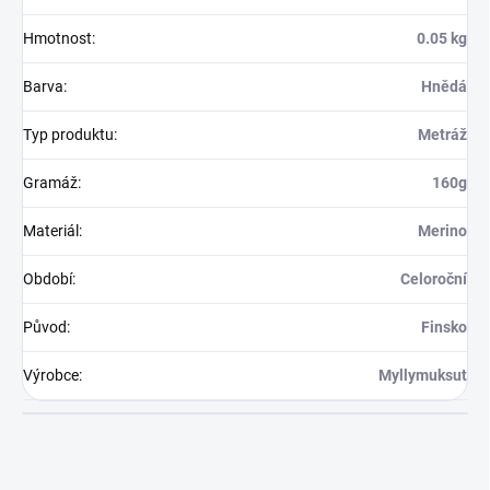
Hmotnost
:
0.05 kg
Barva
:
Hnědá
Typ produktu
:
Metráž
Gramáž
:
160g
Materiál
:
Merino
Období
:
Celoroční
Původ
:
Finsko
Výrobce
:
Myllymuksut