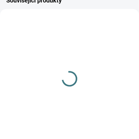
Související produkty
AKCE
AKCE
SKLADEM
(>5 KS)
SKLADEM
(>5 KS)
SONETT Olivový prací
SONETT Péče o vlnu a
gel na vlnu a hedvábí
hedvábí 300 ml
120 ml
282 Kč
47 Kč
Do košíku
Do košíku