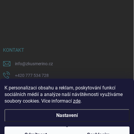
KONTAKT
info
@
zkusmerino.cz
+420 777 534 728
https://www.facebook.com/zkusmerino/
K personalizaci obsahu a reklam, poskytování funkcí
sociálních médií a analýze naší návštěvnosti využíváme
zkusmerino.cz
soubory cookies. Více informací
zde
.
Nastavení
Copyright 2026
ZKUSMERINO
. Všechna práva vyhrazena.
Upravit nastavení
cookies