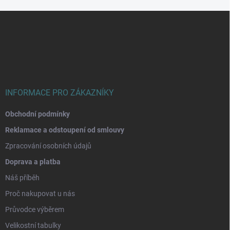
Z
á
p
a
t
í
INFORMACE PRO ZÁKAZNÍKY
Obchodní podmínky
Reklamace a odstoupení od smlouvy
Zpracování osobních údajů
Doprava a platba
Náš příběh
Proč nakupovat u nás
Průvodce výběrem
Velikostní tabulky