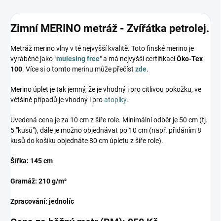
Zimní MERINO metráž - Zvířátka petrolej.
Metráž merino vlny v té nejvyšší kvalitě. Toto finské merino je
vyráběné jako "
mulesing free
" a má nejvyšší certifikaci
Öko-Tex
100
. Více si o tomto merinu může přečíst
zde
.
Merino úplet je tak jemný, že je vhodný i pro citlivou pokožku, ve
většině případů je vhodný i pro
atopiky
.
Uvedená cena je za 10 cm z šíře role. Minimální odběr je 50 cm (tj.
5 "kusů"), dále je možno objednávat po 10 cm (např. přidáním 8
kusů do košíku objednáte 80 cm úpletu z šíře role).
Šířka: 145 cm
Gramáž: 210 g/m²
Zpracování: jednolíc