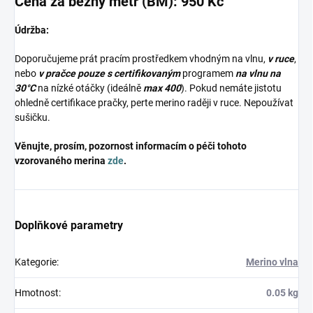
Cena za běžný metr (BM): 950 Kč
Údržba:
Doporučujeme prát pracím prostředkem vhodným na vlnu,
v ruce
,
nebo
v pračce pouze s certifikovaným
programem
na vlnu na
30°C
na nízké otáčky (ideálně
max 400
). Pokud nemáte jistotu
ohledně certifikace pračky, perte merino raději v ruce. Nepoužívat
sušičku.
Věnujte, prosím, pozornost informacím o péči tohoto
vzorovaného merina
zde
.
Doplňkové parametry
Kategorie
:
Merino vlna
Hmotnost
:
0.05 kg