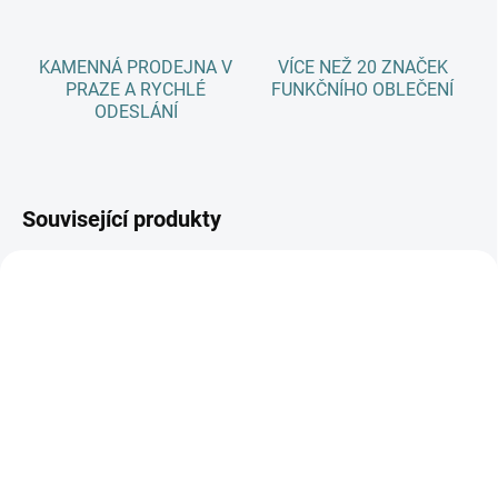
KAMENNÁ PRODEJNA V
VÍCE NEŽ 20 ZNAČEK
PRAZE A RYCHLÉ
FUNKČNÍHO OBLEČENÍ
ODESLÁNÍ
Související produkty
AKCE
SKLADEM
(3 KS)
SKLADEM
(>5 KS)
Zimní MERINO kukla