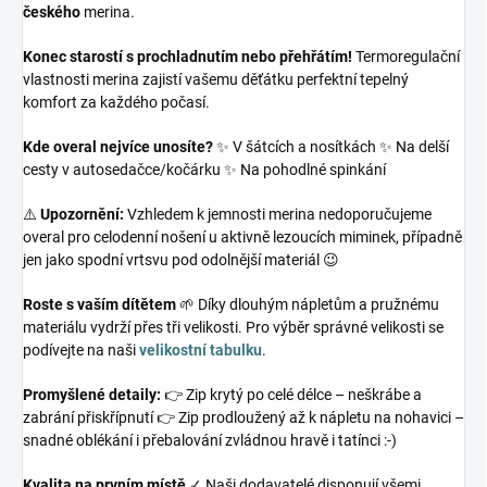
českého
merina.
Konec starostí s prochladnutím nebo přehřátím!
Termoregulační
vlastnosti merina zajistí vašemu děťátku perfektní tepelný
komfort za každého počasí.
Kde overal nejvíce unosíte?
✨ V šátcích a nosítkách ✨ Na delší
cesty v autosedačce/kočárku ✨ Na pohodlné spinkání
⚠️
Upozornění:
Vzhledem k jemnosti merina nedoporučujeme
overal pro celodenní nošení u aktivně lezoucích miminek, případně
jen jako spodní vrtsvu pod odolnější materiál 😉
Roste s vaším dítětem
🌱 Díky dlouhým nápletům a pružnému
materiálu vydrží přes tři velikosti. Pro výběr správné velikosti se
podívejte na naši
velikostní tabulku
.
Promyšlené detaily:
👉 Zip krytý po celé délce – neškrábe a
zabrání přiskřípnutí 👉 Zip prodloužený až k nápletu na nohavici –
snadné oblékání i přebalování zvládnou hravě i tatínci :-)
Kvalita na prvním místě
✓ Naši dodavatelé disponují všemi