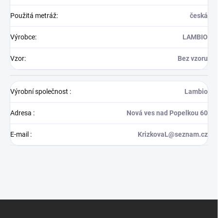
Použitá metráž
:
česká
Výrobce
:
LAMBIO
Vzor
:
Bez vzoru
Výrobní společnost
:
Lambio
Adresa
:
Nová ves nad Popelkou 60
E-mail
:
KrizkovaL@seznam.cz
Z
á