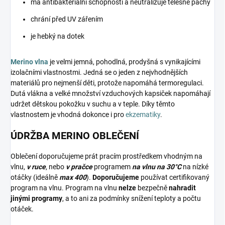
má antibakteriální schopnosti a neutralizuje tělesné pachy
chrání před UV zářením
je hebký na dotek
Merino vlna
je velmi jemná, pohodlná, prodyšná s vynikajícími
izolačními vlastnostmi. Jedná se o jeden z nejvhodnějších
materiálů pro nejmenší děti, protože napomáhá termoregulaci.
Dutá vlákna a velké množství vzduchových kapsiček napomáhají
udržet dětskou pokožku v suchu a v teple. Díky těmto
vlastnostem je vhodná dokonce i pro
ekzematiky
.
ÚDRŽBA MERINO OBLEČENÍ
Oblečení doporučujeme prát pracím prostředkem vhodným na
vlnu,
v ruce
, nebo
v pračce
programem
na vlnu na 30°C
na nízké
otáčky (ideálně
max 400
).
Doporučujeme
používat certifikovaný
program na vlnu. Program na vlnu
nelze
bezpečně
nahradit
jinými programy
, a to ani za podmínky snížení teploty a počtu
otáček.