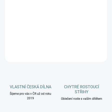
DĚTSKÉ VELIKOSTI
MŮŽEME DORUČIT DO:
ZVOLTE VARIANTU
−
+
Přidat do košíku
DETAILNÍ INFORMACE
ZEPTAT SE
HLÍDAT
VLASTNÍ ČESKÁ DÍLNA
CHYTRÉ ROSTOUCÍ
STŘIHY
Šijeme pro vás v ČR už od roku
2019
Oblečení roste s vaším dítětem