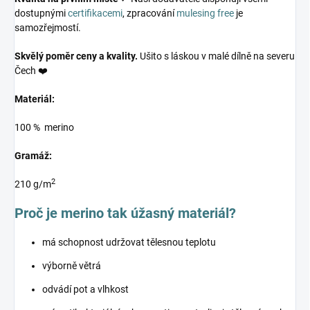
dostupnými
certifikacemi
, zpracování
mulesing free
je
samozřejmostí.
Skvělý poměr ceny a kvality.
Ušito s láskou v malé dílně na severu
Čech ❤️
Materiál:
100 % merino
Gramáž:
2
210 g/m
Proč je merino tak úžasný materiál?
má schopnost udržovat tělesnou teplotu
výborně větrá
odvádí pot a vlhkost