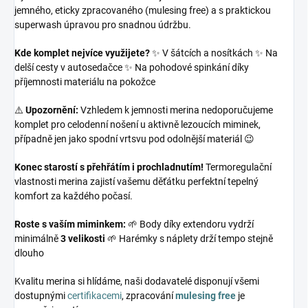
jemného, eticky zpracovaného (mulesing free) a s praktickou
superwash úpravou pro snadnou údržbu.
Kde komplet nejvíce využijete?
✨ V šátcích a nosítkách ✨ Na
delší cesty v autosedačce ✨ Na pohodové spinkání díky
příjemnosti materiálu na pokožce
⚠️
Upozornění:
Vzhledem k jemnosti merina nedoporučujeme
komplet pro celodenní nošení u aktivně lezoucích miminek,
případně jen jako spodní vrtsvu pod odolnější materiál 😉
Konec starostí s přehřátím i prochladnutím!
Termoregulační
vlastnosti merina zajistí vašemu děťátku perfektní tepelný
komfort za každého počasí.
Roste s vaším miminkem:
🌱 Body díky extendoru vydrží
minimálně
3 velikosti
🌱 Harémky s náplety drží tempo stejně
dlouho
Kvalitu merina si hlídáme, naši dodavatelé disponují všemi
dostupnými
certifikacemi
, zpracování
mulesing free
je