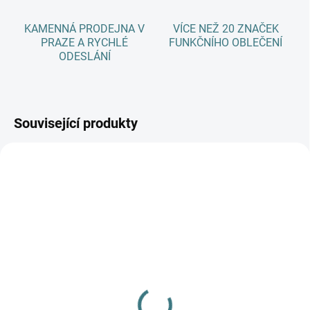
KAMENNÁ PRODEJNA V
VÍCE NEŽ 20 ZNAČEK
PRAZE A RYCHLÉ
FUNKČNÍHO OBLEČENÍ
ODESLÁNÍ
Související produkty
SKLADEM
(1 KS)
SKLADEM
(1 KS)
Dámské bambusové tílko
Rostoucí zimní MERINO
ZM Basic - Mandala