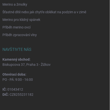
Merino a žmolky
Šťastné dítě nebo jak chytře oblékat na podzim a v zimě
Merino pro klidný spánek
Příběh merino ovcí
Příběh zpracování vlny
NAVŠTIVTE NÁS
Kamenný obchod:
Biskupcova 37, Praha 3 - Žižkov
Otevírací doba:
PO - PÁ: 9:00 - 16:00
IČ:
01043412
DIČ:
CZ8255231182