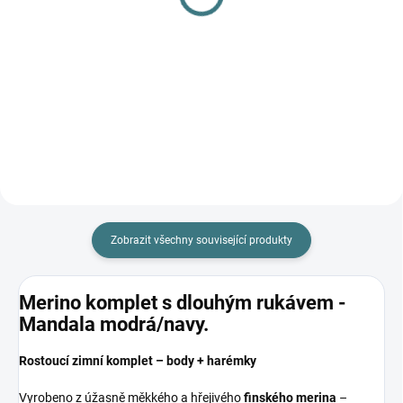
komplet Lambio, DR -
530 Kč
Mandala modrá/
šedomodrá*
Detail
1 129 Kč
od
Detail
Zobrazit všechny související produkty
Merino komplet s dlouhým rukávem -
Mandala modrá/navy.
Rostoucí zimní komplet – body + harémky
Vyrobeno z úžasně měkkého a hřejivého
finského merina
–