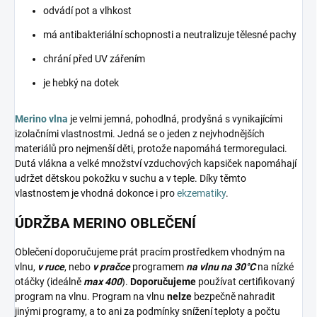
odvádí pot a vlhkost
má antibakteriální schopnosti a neutralizuje tělesné pachy
chrání před UV zářením
je hebký na dotek
Merino vlna
je velmi jemná, pohodlná, prodyšná s vynikajícími
izolačními vlastnostmi. Jedná se o jeden z nejvhodnějších
materiálů pro nejmenší děti, protože napomáhá termoregulaci.
Dutá vlákna a velké množství vzduchových kapsiček napomáhají
udržet dětskou pokožku v suchu a v teple. Díky těmto
vlastnostem je vhodná dokonce i pro
ekzematiky
.
ÚDRŽBA MERINO OBLEČENÍ
Oblečení doporučujeme prát pracím prostředkem vhodným na
vlnu,
v ruce
, nebo
v pračce
programem
na vlnu na 30°C
na nízké
otáčky (ideálně
max 400
).
Doporučujeme
používat certifikovaný
program na vlnu. Program na vlnu
nelze
bezpečně nahradit
jinými programy, a to ani za podmínky snížení teploty a počtu