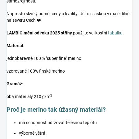
samozřejmostí.
Naprosto skvělý poměr ceny a kvality. Ušito s láskou v malé dílně
na severu Čech ❤️
LAMBIO mění od roku 2025 střihy
použijte velikostní
tabulku
.
Materiál:
jednobarevné 100 % "super fine" merino
vzorované 100% finské merino
Gramáž:
2
oba materiály 210 g/m
Proč je merino tak úžasný materiál?
má schopnost udržovat tělesnou teplotu
výborně větrá