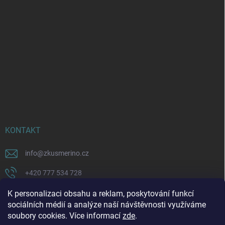
KONTAKT
info
@
zkusmerino.cz
+420 777 534 728
https://www.facebook.com/zkusmerino/
K personalizaci obsahu a reklam, poskytování funkcí
sociálních médií a analýze naší návštěvnosti využíváme
zkusmerino.cz
soubory cookies. Více informací
zde
.