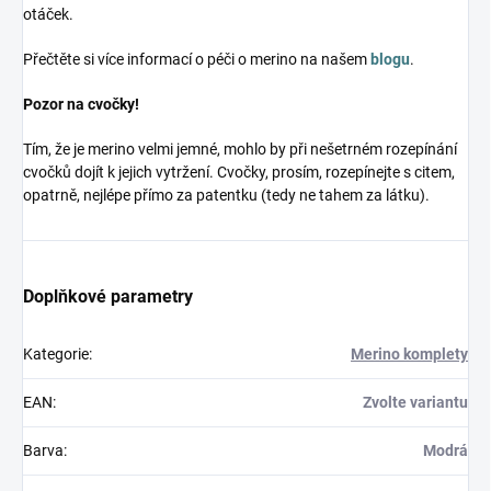
otáček.
Přečtěte si více informací o péči o merino na našem
blogu
.
Pozor na cvočky!
Tím, že je merino velmi jemné, mohlo by při nešetrném rozepínání
cvočků dojít k jejich vytržení. Cvočky, prosím, rozepínejte s citem,
opatrně, nejlépe přímo za patentku (tedy ne tahem za látku).
Doplňkové parametry
Kategorie
:
Merino komplety
EAN
:
Zvolte variantu
Barva
:
Modrá