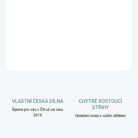
DĚTSKÉ VELIKOSTI
MŮŽEME DORUČIT DO:
ZVOLTE VARIANTU
−
+
Přidat do košíku
DETAILNÍ INFORMACE
ZEPTAT SE
HLÍDAT
VLASTNÍ ČESKÁ DÍLNA
CHYTRÉ ROSTOUCÍ
STŘIHY
Šijeme pro vás v ČR už od roku
2019
Oblečení roste s vaším dítětem