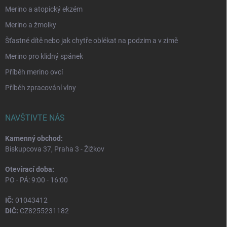
Merino a atopický ekzém
Merino a žmolky
Šťastné dítě nebo jak chytře oblékat na podzim a v zimě
Merino pro klidný spánek
Příběh merino ovcí
Příběh zpracování vlny
NAVŠTIVTE NÁS
Kamenný obchod:
Biskupcova 37, Praha 3 - Žižkov
Otevírací doba:
PO - PÁ: 9:00 - 16:00
IČ:
01043412
DIČ:
CZ8255231182