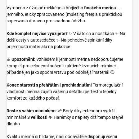
Vyrobeno z úžasně měkkého a hřejivého
finského merina
–
jemného, eticky zpracovaného (mulesing free) a s praktickou
superwash úpravou pro snadnou údržbu.
Kde komplet nejvíce využijete?
✨ V šátcích a nosítkách ✨ Na
delší cesty v autosedačce ✨ Na pohodové spinkání díky
příjemnosti materiálu na pokožce
⚠️
Upozornění:
Vzhledem k jemnosti merina nedoporučujeme
komplet pro celodenní nošení u aktivně lezoucích miminek,
případně jen jako spodní vrtsvu pod odolnější materiál 😉
Konec starostí s přehřátím i prochladnutím!
Termoregulační
vlastnosti merina zajistí vašemu děťátku perfektní tepelný
komfort za každého počasí.
Roste s vaším miminkem:
🌱 Body díky extendoru vydrží
minimálně
3 velikosti
🌱 Harémky s náplety drží tempo stejně
dlouho
Kvalitu merina si hlídáme, naši dodavatelé disponují všemi