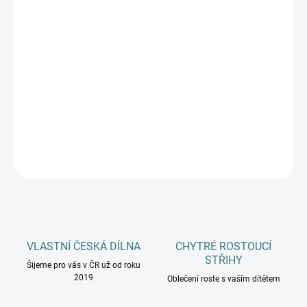
DĚTSKÉ VELIKOSTI
MŮŽEME DORUČIT DO:
ZVOLTE VARIANTU
−
+
Přidat do košíku
Barva Kanerva je tlumená tmavá růžová, viz detailní fotografie.
DETAILNÍ INFORMACE
ZEPTAT SE
HLÍDAT
VLASTNÍ ČESKÁ DÍLNA
CHYTRÉ ROSTOUCÍ
STŘIHY
Šijeme pro vás v ČR už od roku
2019
Oblečení roste s vaším dítětem