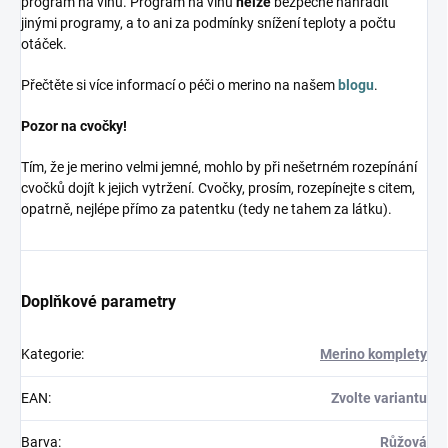
program na vlnu. Program na vlnu
nelze
bezpečně nahradit
jinými programy, a to ani za podmínky snížení teploty a počtu
otáček.
Přečtěte si více informací o péči o merino na našem
blogu
.
Pozor na cvočky!
Tím, že je merino velmi jemné, mohlo by při nešetrném rozepínání
cvočků dojít k jejich vytržení. Cvočky, prosím, rozepínejte s citem,
opatrně, nejlépe přímo za patentku (tedy ne tahem za látku).
Doplňkové parametry
Kategorie
:
Merino komplety
EAN
:
Zvolte variantu
Barva
:
Růžová