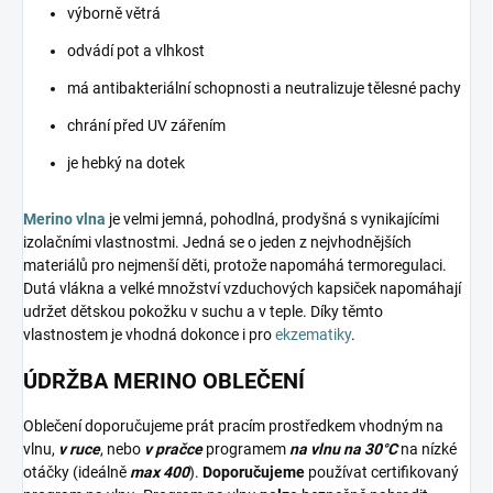
výborně větrá
odvádí pot a vlhkost
má antibakteriální schopnosti a neutralizuje tělesné pachy
chrání před UV zářením
je hebký na dotek
Merino vlna
je velmi jemná, pohodlná, prodyšná s vynikajícími
izolačními vlastnostmi. Jedná se o jeden z nejvhodnějších
materiálů pro nejmenší děti, protože napomáhá termoregulaci.
Dutá vlákna a velké množství vzduchových kapsiček napomáhají
udržet dětskou pokožku v suchu a v teple. Díky těmto
vlastnostem je vhodná dokonce i pro
ekzematiky
.
ÚDRŽBA MERINO OBLEČENÍ
Oblečení doporučujeme prát pracím prostředkem vhodným na
vlnu,
v ruce
, nebo
v pračce
programem
na vlnu na 30°C
na nízké
otáčky (ideálně
max 400
).
Doporučujeme
používat certifikovaný