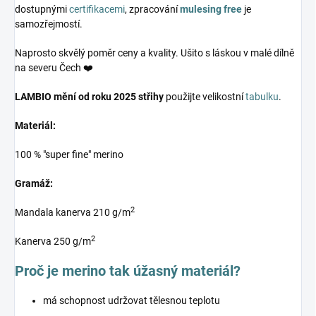
dostupnými
certifikacemi
, zpracování
mulesing free
je
samozřejmostí.
Naprosto skvělý poměr ceny a kvality. Ušito s láskou v malé dílně
na severu Čech ❤️
LAMBIO mění od roku 2025 střihy
použijte velikostní
tabulku
.
Materiál:
100 % "super fine" merino
Gramáž:
2
Mandala kanerva 210 g/m
2
Kanerva 250 g/m
Proč je merino tak úžasný materiál?
má schopnost udržovat tělesnou teplotu