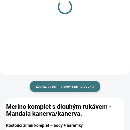
Ninja kukla ZM Basic -
Rostoucí celoroční
dusty rose
MERINO overal Lambio,
DR - Dusty Rose žebro
550 Kč
1 107 Kč
od
Detail
Detail
Zobrazit všechny související produkty
Merino komplet s dlouhým rukávem -
Mandala kanerva/kanerva.
Rostoucí zimní komplet – body + harémky