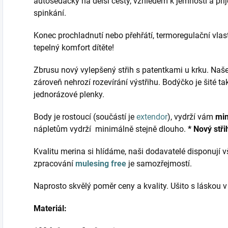
autosedačky na delší cesty, vzhledem k jemnosti a pří
spinkání.
Konec prochladnutí nebo přehřátí, termoregulační vlast
tepelný komfort dítěte!
Zbrusu nový vylepšený střih s patentkami u krku. Naše
zároveň nehrozí rozevírání výstřihu. Bodýčko je šité tak
jednorázové plenky.
Body je rostoucí (součástí je
extendor
), vydrží vám
min
nápletům vydrží minimálně stejně dlouho.
* Nový stř
Kvalitu merina si hlídáme, naši dodavatelé disponují
zpracování
mulesing free
je samozřejmostí.
Naprosto skvělý poměr ceny a kvality. Ušito s láskou 
Materiál: