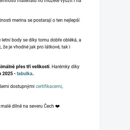
jemnosti materiálu ho můžete využít i na
nosti merina se postarají o ten nejlepší
 letní body se díky tomu dobře obléká, a
, že je vhodné jak pro látkové, tak i
imálně přes tři velikosti
. Harémky díky
ih 2025 -
tabulka
.
 všemi dostupnými
certifikacemi
,
v malé dílně na severu Čech ❤️