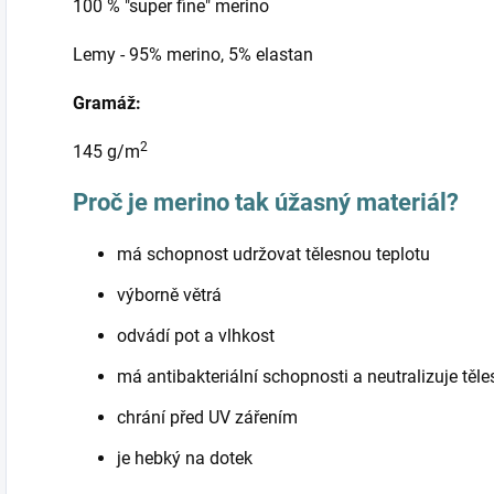
100 % "super fine" merino
Lemy - 95% merino, 5% elastan
Gramáž:
2
145 g/m
Proč je merino tak úžasný materiál?
má schopnost udržovat tělesnou teplotu
výborně větrá
odvádí pot a vlhkost
má antibakteriální schopnosti a neutralizuje těl
chrání před UV zářením
je hebký na dotek