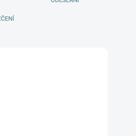
ODESLÁNÍ
EČENÍ
SKLADEM
SKLADEM
(4 KS)
(2 KS)
Letní MERINO
Letní MERINO
apri kraťasy
tričko Lambio,
ambio -
DR - Petrol/
etrol/šedý
šedý lem*
350 Kč
492 Kč