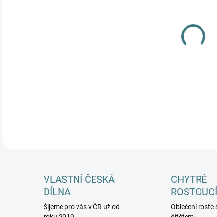
MŮŽ
DETA
VLASTNÍ ČESKÁ
CHYTRÉ
DÍLNA
ROSTOUCÍ
Šijeme pro vás v ČR už od
Oblečení roste 
roku 2019
dítětem