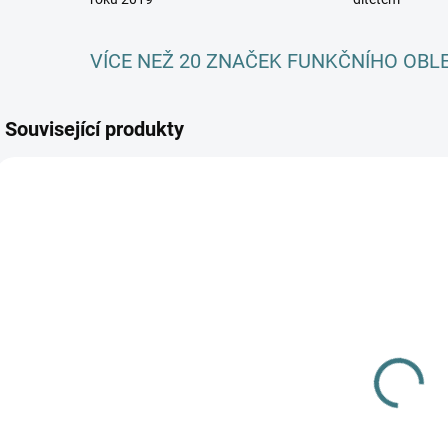
VÍCE NEŽ 20 ZNAČEK FUNKČNÍHO OBL
Související produkty
NOVINKA
SKLADEM
SKLADEM
(3 KS)
(>5 KS)
Rostoucí letní
Rostoucí letní
MERINO
MERINO body
c
komplet
Lambio, KR -
L
Lambio, DR -
Petrol/navy
P
979 Kč
535 Kč