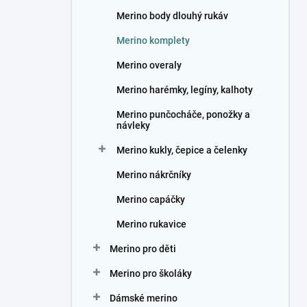
n
Merino body dlouhý rukáv
í
p
Merino komplety
a
n
Merino overaly
e
Merino harémky, legíny, kalhoty
l
Merino punčocháče, ponožky a
návleky
Merino kukly, čepice a čelenky
Merino nákrčníky
Merino capáčky
Merino rukavice
Merino pro děti
Merino pro školáky
Dámské merino