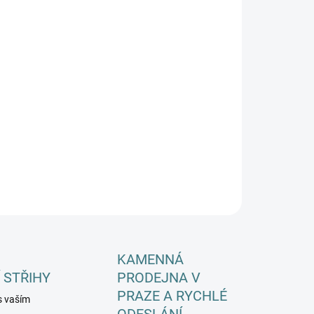
EME DORUČIT DO:
ZVOLTE VARIANTU
−
+
Přidat do košíku
ILNÍ INFORMACE
ZEPTAT SE
HLÍDAT
KAMENNÁ
 STŘIHY
PRODEJNA V
PRAZE A RYCHLÉ
s vaším