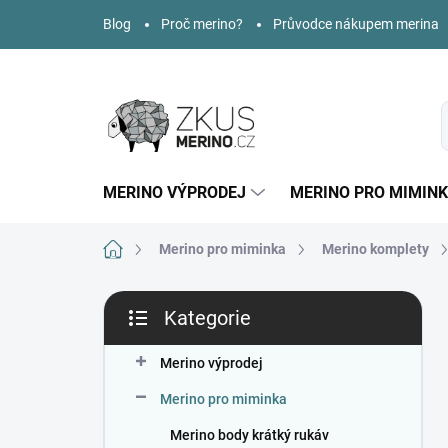
Přejít
Blog
Proč merino?
Průvodce nákupem merina
na
obsah
MERINO VÝPRODEJ
MERINO PRO MIMIN
Domů
Merino pro miminka
Merino komplety
P
Kategorie
o
Přeskočit
s
kategorie
t
Merino výprodej
r
Merino pro miminka
a
n
Merino body krátký rukáv