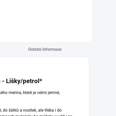
d
od
lem
Detail
Detail
Ostatní informace
- Lišky/petrol*
ého merina, které je velmi jemné,
.
 do šátků a nosítek, ale třeba i do