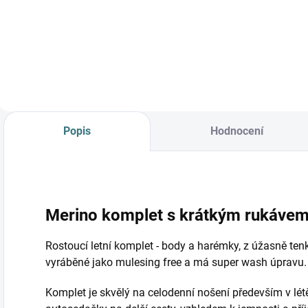
od
od
o
Petrol/navy
lem *
lem*
Detail
Detail
Popis
Hodnocení
Merino komplet s krátkým rukávem 
Rostoucí letní komplet - body a harémky, z úžasně tenk
vyráběné jako mulesing free a má super wash úpravu
Komplet je skvělý na celodenní nošení především v létě,