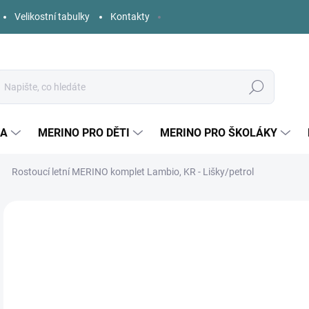
Velikostní tabulky
Kontakty
Hledat
KA
MERINO PRO DĚTI
MERINO PRO ŠKOLÁKY
Rostoucí letní MERINO komplet Lambio, KR - Lišky/petrol
Neohodnoceno
Podrobnosti hodnocení
ZNAČKA:
LAMBIO
o
Měr
ZVO
cena
DĚT