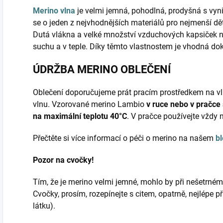
Merino vlna
je velmi jemná, pohodlná, prodyšná s vyni
se o jeden z nejvhodnějších materiálů pro nejmenší d
Dutá vlákna a velké množství vzduchových kapsiček 
suchu a v teple. Díky těmto vlastnostem je vhodná do
ÚDRŽBA MERINO OBLEČENÍ
Oblečení doporučujeme prát pracím prostředkem na vl
vlnu. Vzorované merino Lambio
v ruce nebo v pračce
na maximální teplotu 40°C
. V pračce používejte vždy 
Přečtěte si více informací o péči o merino na našem
b
Pozor na cvočky!
Tím, že je merino velmi jemné, mohlo by při nešetrném r
Cvočky, prosím, rozepínejte s citem, opatrně, nejlépe 
látku).