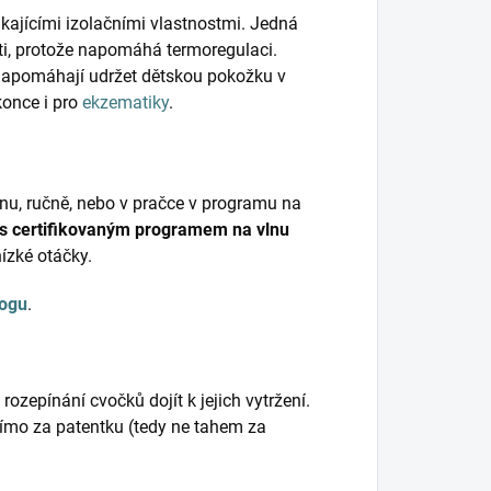
kajícími izolačními vlastnostmi. Jedná
ěti, protože napomáhá termoregulaci.
napomáhají udržet dětskou pokožku v
konce i pro
ekzematiky
.
nu, ručně, nebo v pračce v programu na
 s certifikovaným programem na vlnu
nízké otáčky.
logu
.
ozepínání cvočků dojít k jejich vytržení.
přímo za patentku (tedy ne tahem za