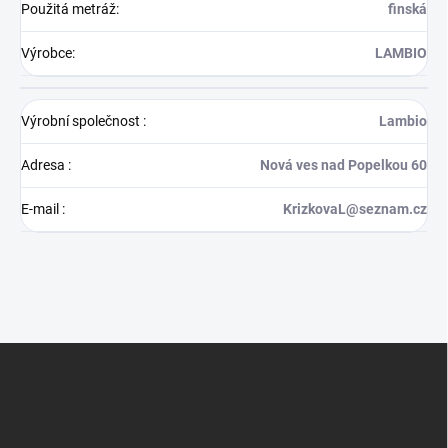
Použitá metráž
:
finská
Výrobce
:
LAMBIO
Výrobní společnost
:
Lambio
Adresa
:
Nová ves nad Popelkou 60
E-mail
:
KrizkovaL@seznam.cz
Z
á
p
a
t