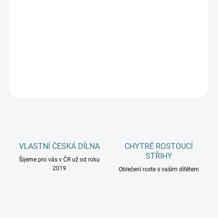
MŮŽEME DORUČIT DO:
ZVOLTE VARIANTU
−
+
Přidat do košíku
DETAILNÍ INFORMACE
ZEPTAT SE
HLÍDAT
VLASTNÍ ČESKÁ DÍLNA
CHYTRÉ ROSTOUCÍ
STŘIHY
Šijeme pro vás v ČR už od roku
2019
Oblečení roste s vaším dítětem