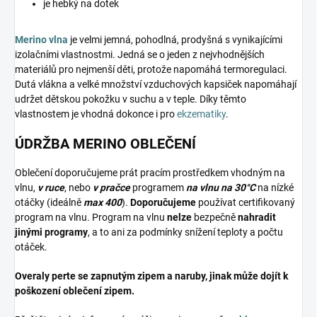
je hebký na dotek
Merino vlna
je velmi jemná, pohodlná, prodyšná s vynikajícími
izolačními vlastnostmi. Jedná se o jeden z nejvhodnějších
materiálů pro nejmenší děti, protože napomáhá termoregulaci.
Dutá vlákna a velké množství vzduchových kapsiček napomáhají
udržet dětskou pokožku v suchu a v teple. Díky těmto
vlastnostem je vhodná dokonce i pro
ekzematiky
.
ÚDRŽBA MERINO OBLEČENÍ
Oblečení doporučujeme prát pracím prostředkem vhodným na
vlnu,
v ruce
, nebo
v pračce
programem
na vlnu na 30°C
na nízké
otáčky (ideálně
max 400
).
Doporučujeme
používat certifikovaný
program na vlnu. Program na vlnu
nelze
bezpečně
nahradit
jinými programy
, a to ani za podmínky snížení teploty a počtu
otáček.
Overaly perte se zapnutým zipem a naruby, jinak může dojít k
poškození oblečení zipem.