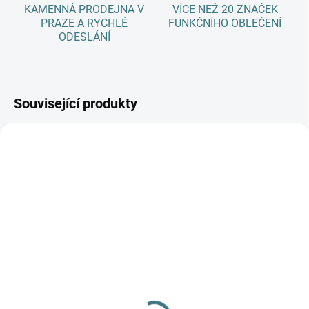
KAMENNÁ PRODEJNA V
VÍCE NEŽ 20 ZNAČEK
PRAZE A RYCHLÉ
FUNKČNÍHO OBLEČENÍ
ODESLÁNÍ
Související produkty
AKCE
SKLADEM
(4 KS)
SKLADEM
(>5 KS)
Merino/hedvábí čepice
SONETT Olivový prací
Engel - Tmavě modrá
gel na vlnu a hedvábí - 1
363 Kč
od