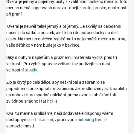
Overal je jemný a příjemný, ušitý z kvalitního finského merina. Toto
merino nemá superwash úpravu - dbejte proto, prosím, opatrnosti
při praní.
Overal je neuvěřitelně jemný a příjemný. Je skvělý na celodenní
nošení, do šátků a nosítek, ale třeba i do autosedačky na delší
cesty. Na merino oblečení vybíráme to nejjemnější merino na trhu,
vaše děťátko v něm bude jako v bavlnce.
Díky dlouhým nápletům a pružnému materiálu vydrží přes tři
velikosti. Pro výběr správné velikosti se podívejte na naši
velikostní
tabulku
.
Zip je krytý po celé délce, aby neškrábal a zabránilo se
případnému přiskřípnutí při zapínání
.
Je prodloužený až k nápletu
na nohavici pro snadné oblékání, přebalování a oblékání tak
zvládnou snadno i tatínci :-)
Kvalitu merina si hlídáme, naši dodavatelé disponují všemi
dostupnými
certifikacemi
, zpracování
mulesing free
je
samozřejmostí.