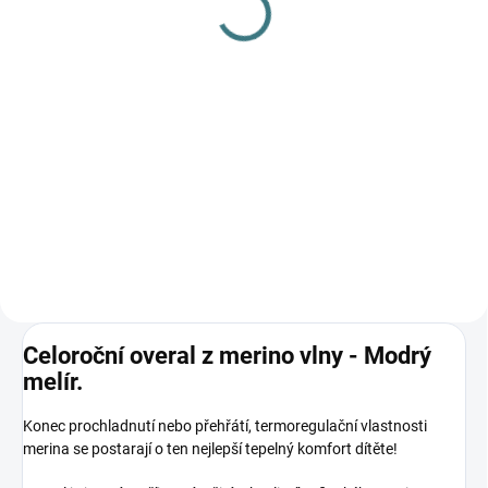
L
Detail
249 Kč
Do košíku
Prémiová péče s bio olivovým
olejem a levandulí. Ekologický
prací gel vyvinutý speciálně pro
nejjemnější merino vlnu a
hedvábí. Neobsahuje enzymy,
vyživuje vlákno a vrací mu...
Celoroční overal z merino vlny - Modrý
melír.
Konec prochladnutí nebo přehřátí, termoregulační vlastnosti
merina se postarají o ten nejlepší tepelný komfort dítěte!