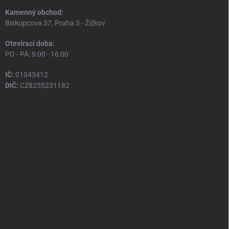
Kamenný obchod:
Biskupcova 37, Praha 3 - Žižkov
Otevírací doba:
PO - PÁ: 9:00 - 16:00
IČ:
01043412
DIČ:
CZ8255231182