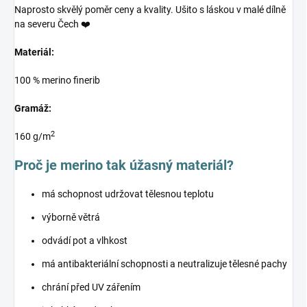
Naprosto skvělý poměr ceny a kvality. Ušito s láskou v malé dílně
na severu Čech ❤️
Materiál:
100 % merino finerib
Gramáž:
2
160 g/m
Proč je merino tak úžasný materiál?
má schopnost udržovat tělesnou teplotu
výborně větrá
odvádí pot a vlhkost
má antibakteriální schopnosti a neutralizuje tělesné pachy
chrání před UV zářením