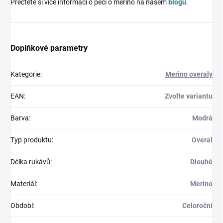
Přečtěte si více informací o péči o merino na našem
blogu
.
Doplňkové parametry
Kategorie
:
Merino overaly
EAN
:
Zvolte variantu
Barva
:
Modrá
Typ produktu
:
Overal
Délka rukávů
:
Dlouhé
Materiál
:
Merino
Období
:
Celoroční