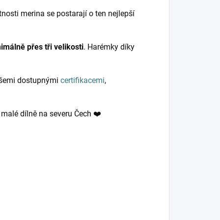
nosti merina se postarají o ten nejlepší
imálně přes tři velikosti
. Harémky díky
 všemi dostupnými
certifikacemi
,
v malé dílně na severu Čech ❤️