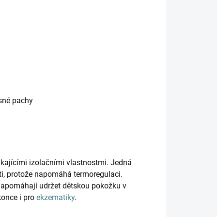
esné pachy
kajícími izolačními vlastnostmi. Jedná
ěti, protože napomáhá termoregulaci.
napomáhají udržet dětskou pokožku v
konce i pro
ekzematiky
.