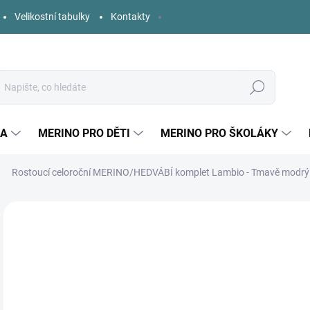
Velikostní tabulky
Kontakty
Hledat
KA
MERINO PRO DĚTI
MERINO PRO ŠKOLÁKY
Rostoucí celoroční MERINO/HEDVÁBÍ komplet Lambio - Tmavě modrý
1 hodnocení
Podrobnosti hodnocení
ZNAČKA:
LAMBIO
o
Měr
ZVO
cena
DĚT