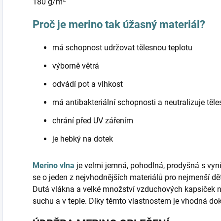
180 g/m
Proč je merino tak úžasný materiál?
má schopnost udržovat tělesnou teplotu
výborně větrá
odvádí pot a vlhkost
má antibakteriální schopnosti a neutralizuje těl
chrání před UV zářením
je hebký na dotek
Merino vlna
je velmi jemná, pohodlná, prodyšná s vyni
se o jeden z nejvhodnějších materiálů pro nejmenší d
Dutá vlákna a velké množství vzduchových kapsiček 
suchu a v teple. Díky těmto vlastnostem je vhodná do