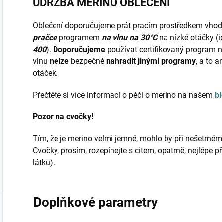
ÚDRŽBA MERINO OBLEČENÍ
Oblečení doporučujeme prát pracím prostředkem vho
pračce
programem
na vlnu na 30°C
na nízké otáčky (
400
).
Doporučujeme
používat certifikovaný program 
vlnu
nelze
bezpečně
nahradit jinými programy
, a to 
otáček.
Přečtěte si více informací o péči o merino na našem
b
Pozor na cvočky!
Tím, že je merino velmi jemné, mohlo by při nešetrném r
Cvočky, prosím, rozepínejte s citem, opatrně, nejlépe 
látku).
Doplňkové parametry