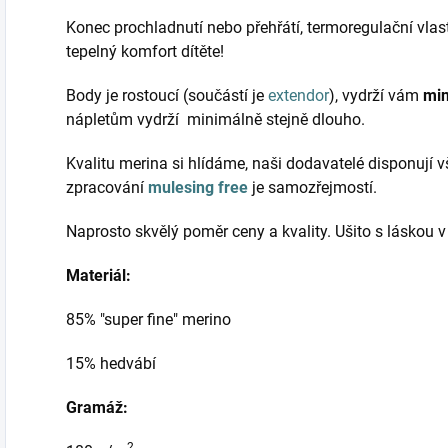
Konec prochladnutí nebo přehřátí, termoregulační vlast
tepelný komfort dítěte!
Body je rostoucí (součástí je
extendor
), vydrží vám
min
nápletům vydrží minimálně stejně dlouho.
Kvalitu merina si hlídáme, naši dodavatelé disponují
zpracování
mulesing free
je samozřejmostí.
Naprosto skvělý poměr ceny a kvality. Ušito s láskou 
Materiál:
85% "super fine" merino
15% hedvábí
Gramáž:
2