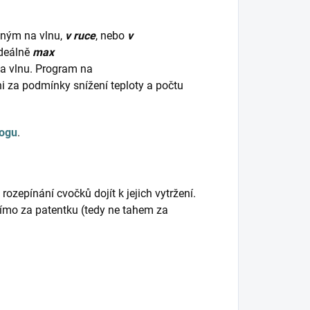
dným na vlnu,
v ruce
, nebo
v
ideálně
max
na vlnu. Program na
ani za podmínky snížení teploty a počtu
logu
.
ozepínání cvočků dojít k jejich vytržení.
přímo za patentku (tedy ne tahem za