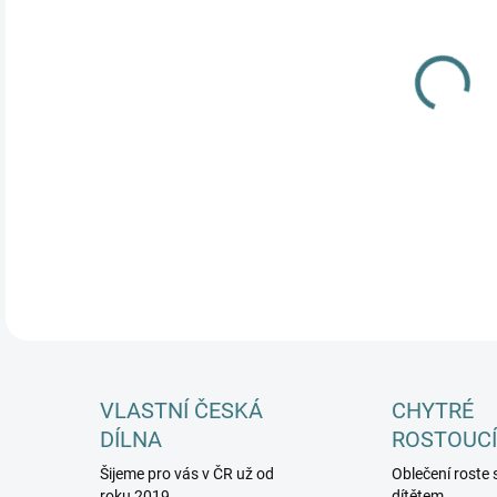
MŮŽ
DETA
VLASTNÍ ČESKÁ
CHYTRÉ
DÍLNA
ROSTOUCÍ
Šijeme pro vás v ČR už od
Oblečení roste 
roku 2019
dítětem