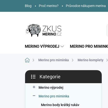
Přejít
Blog
Proč merino?
Průvodce nákupem merina
na
obsah
MERINO VÝPRODEJ
MERINO PRO MIMIN
Domů
Merino pro miminka
Merino komplety
P
Kategorie
o
Přeskočit
s
kategorie
t
Merino výprodej
r
Merino pro miminka
a
n
Merino body krátký rukáv