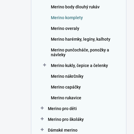
n
Merino body dlouhý rukáv
í
p
Merino komplety
a
n
Merino overaly
e
Merino harémky, legíny, kalhoty
l
Merino punčocháče, ponožky a
návleky
Merino kukly, čepice a čelenky
Merino nákrčníky
Merino capáčky
Merino rukavice
Merino pro děti
Merino pro školáky
Dámské merino