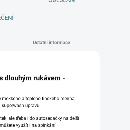
ODESLÁNÍ
EČENÍ
Ostatní informace
 s dlouhým rukávem -
ě měkkého a teplého finského merina,
má superwash úpravu.
tek, ale třeba i do autosedačky na delší
můžete využít i na spinkání.