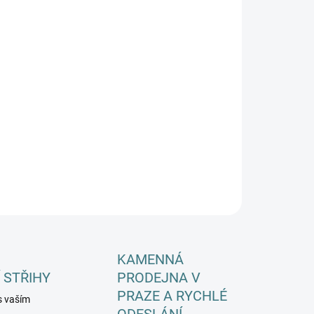
EME DORUČIT DO:
ZVOLTE VARIANTU
−
+
Přidat do košíku
ILNÍ INFORMACE
ZEPTAT SE
HLÍDAT
KAMENNÁ
 STŘIHY
PRODEJNA V
PRAZE A RYCHLÉ
s vaším