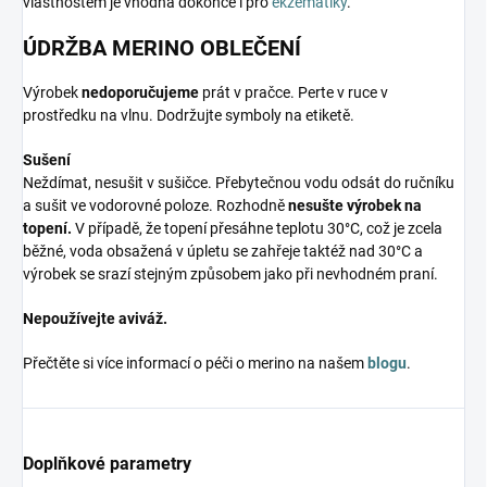
vlastnostem je vhodná dokonce i pro
ekzematiky
.
ÚDRŽBA MERINO OBLEČENÍ
Výrobek
nedoporučujeme
prát v pračce. Perte v ruce v
prostředku na vlnu. Dodržujte symboly na etiketě.
Sušení
Neždímat, nesušit v sušičce. Přebytečnou vodu odsát do ručníku
a sušit ve vodorovné poloze. Rozhodně
nesušte výrobek na
topení.
V případě, že topení přesáhne teplotu 30°C, což je zcela
běžné, voda obsažená v úpletu se zahřeje taktéž nad 30°C a
výrobek se srazí stejným způsobem jako při nevhodném praní.
Nepoužívejte aviváž.
Přečtěte si více informací o péči o merino na našem
blogu
.
Doplňkové parametry