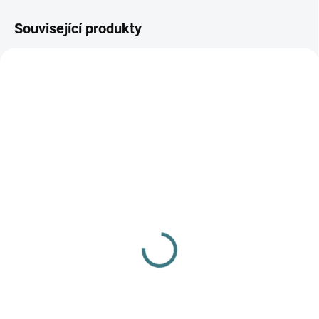
Související produkty
AKCE
SKLADEM
(1 KS)
SKLADEM
(>5 KS)
ŠATY IOBIO MERINO -
SONETT Olivový prací
tmavě modrá
gel na vlnu a hedvábí - 1
1 020 Kč
L
Detail
249 Kč
Do košíku