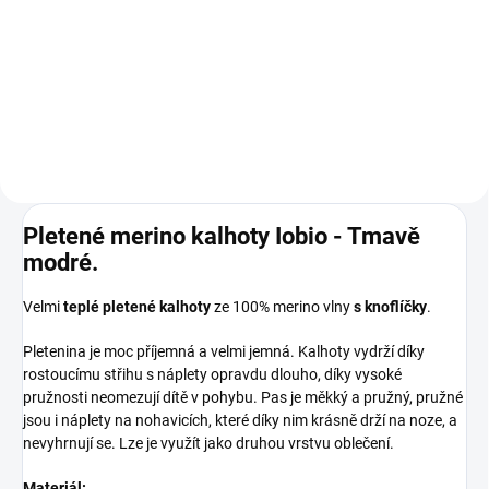
Prémiová péče s bio olivovým
olejem a levandulí. Ekologický
prací gel vyvinutý speciálně pro
nejjemnější merino vlnu a
hedvábí. Neobsahuje enzymy,
vyživuje vlákno a vrací mu...
Pletené merino kalhoty Iobio - Tmavě
modré.
Velmi
teplé pletené kalhoty
ze 100% merino vlny
s knoflíčky
.
Pletenina je moc příjemná a velmi jemná. Kalhoty vydrží díky
rostoucímu střihu s náplety opravdu dlouho, díky vysoké
pružnosti neomezují dítě v pohybu. Pas je měkký a pružný, pružné
jsou i náplety na nohavicích, které díky nim krásně drží na noze, a
nevyhrnují se. Lze je využít jako druhou vrstvu oblečení.
Materiál: