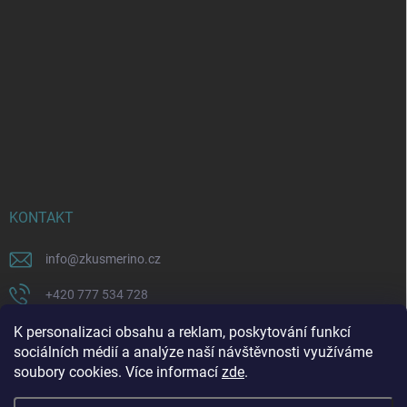
KONTAKT
info
@
zkusmerino.cz
+420 777 534 728
https://www.facebook.com/zkusmerino/
K personalizaci obsahu a reklam, poskytování funkcí
sociálních médií a analýze naší návštěvnosti využíváme
zkusmerino.cz
soubory cookies. Více informací
zde
.