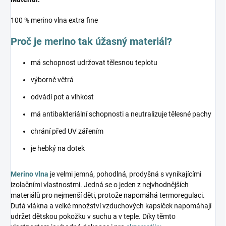
100 % merino vlna extra fine
Proč je merino tak úžasný materiál?
má schopnost udržovat tělesnou teplotu
výborně větrá
odvádí pot a vlhkost
má antibakteriální schopnosti a neutralizuje tělesné pachy
chrání před UV zářením
je hebký na dotek
Merino vlna
je velmi jemná, pohodlná, prodyšná s vynikajícími
izolačními vlastnostmi. Jedná se o jeden z nejvhodnějších
materiálů pro nejmenší děti, protože napomáhá termoregulaci.
Dutá vlákna a velké množství vzduchových kapsiček napomáhají
udržet dětskou pokožku v suchu a v teple. Díky těmto