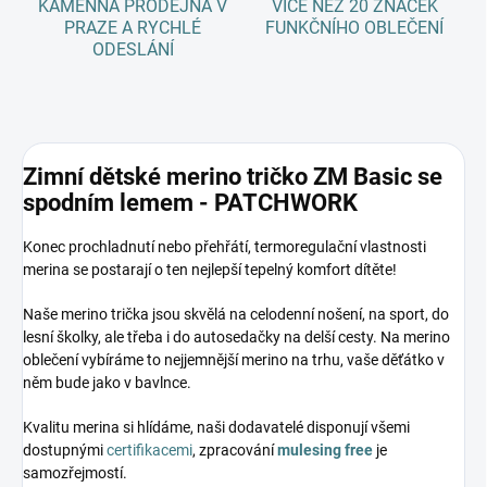
KAMENNÁ PRODEJNA V
VÍCE NEŽ 20 ZNAČEK
PRAZE A RYCHLÉ
FUNKČNÍHO OBLEČENÍ
ODESLÁNÍ
Zimní dětské merino tričko ZM Basic se
spodním lemem - PATCHWORK
Konec prochladnutí nebo přehřátí, termoregulační vlastnosti
merina se postarají o ten nejlepší tepelný komfort dítěte!
Naše merino trička jsou skvělá na celodenní nošení, na sport, do
lesní školky, ale třeba i do autosedačky na delší cesty. Na merino
oblečení vybíráme to nejjemnější merino na trhu, vaše děťátko v
něm bude jako v bavlnce.
Kvalitu merina si hlídáme, naši dodavatelé disponují všemi
dostupnými
certifikacemi
, zpracování
mulesing free
je
samozřejmostí.