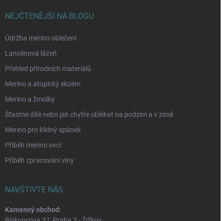
NEJČTENĚJŠÍ NA BLOGU
Údržba merino oblečení
Lanolinová lázeň
Přehled přírodních materiálů
Merino a atopický ekzém
Merino a žmolky
Šťastné dítě nebo jak chytře oblékat na podzim a v zimě
Merino pro klidný spánek
Příběh merino ovcí
Příběh zpracování vlny
NAVŠTIVTE NÁS
Kamenný obchod:
Biskupcova 37, Praha 3 - Žižkov