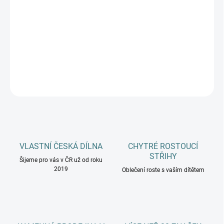
MŮŽEME DORUČIT DO:
ZVOLTE VARIANTU
−
+
Přidat do košíku
DETAILNÍ INFORMACE
ZEPTAT SE
HLÍDAT
VLASTNÍ ČESKÁ DÍLNA
CHYTRÉ ROSTOUCÍ
STŘIHY
Šijeme pro vás v ČR už od roku
2019
Oblečení roste s vaším dítětem