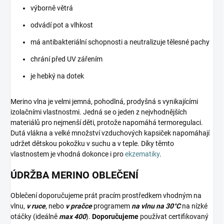
výborně větrá
odvádí pot a vlhkost
má antibakteriální schopnosti a neutralizuje tělesné pachy
chrání před UV zářením
je hebký na dotek
Merino vlna je velmi jemná, pohodlná, prodyšná s vynikajícími
izolačními vlastnostmi. Jedná se o jeden z nejvhodnějších
materiálů pro nejmenší děti, protože napomáhá termoregulaci.
Dutá vlákna a velké množství vzduchových kapsiček napomáhají
udržet dětskou pokožku v suchu a v teple. Díky těmto
vlastnostem je vhodná dokonce i pro
ekzematiky
.
ÚDRŽBA MERINO OBLEČENÍ
Oblečení doporučujeme prát pracím prostředkem vhodným na
vlnu,
v ruce
, nebo
v pračce
programem
na vlnu na 30°C
na nízké
otáčky (ideálně
max 400
).
Doporučujeme
používat certifikovaný