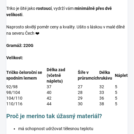
Triko je šité jako
rostoucí
, vydrží vám
minimálně přes dvě
velikosti
.
Naprosto skvělý poměr ceny a kvality. Ušito s láskou v malé dílně
na severu Čech ❤️
Gramáž: 220G
Velikost:
Délka zad
Tričko čeloroční se
Šíře v
Délka
(včetně
Náplet
spodním lemem
průramcích
rukávu
nápletu)
92/98
37
27
32
5
98/104
40
28
33
5
104/110
42
29
36
5
110/116
44
30
38
5
Proč je merino tak úžasný materiál?
má schopnost udržovat tělesnou teplotu