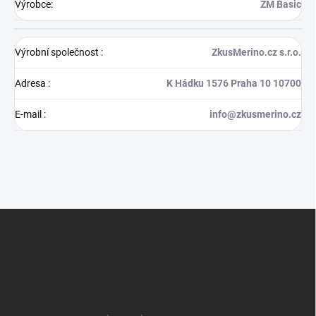
Výrobce
:
ZM Basic
Výrobní společnost
:
ZkusMerino.cz s.r.o.
Adresa
:
K Hádku 1576 Praha 10 10700
E-mail
:
info@zkusmerino.cz
Z
á
p
a
t
í