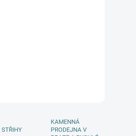
KA CHODIDLA
PĚLÍ
EME DORUČIT DO:
ZVOLTE VARIANTU
−
+
Přidat do košíku
ILNÍ INFORMACE
ZEPTAT SE
HLÍDAT
KAMENNÁ
 STŘIHY
PRODEJNA V