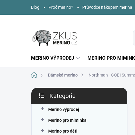
Přejít
Blog
Proč merino?
Průvodce nákupem merina
na
obsah
MERINO VÝPRODEJ
MERINO PRO MIMIN
Domů
Dámské merino
Northman - GOBI Summer
P
Kategorie
o
Přeskočit
s
kategorie
t
Merino výprodej
r
Merino pro miminka
a
n
Merino pro děti