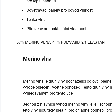
pro lepší padnutí
Odvětrávací panely pro odvod vlhkosti
Tenká vlna
Přirozené antibakteriální vlastnosti
57% MERINO VLNA, 41% POLYAMID, 2% ELASTAN
Merino vlna
Merino vlna je druh vlny pocházející od ovcí pleme
výrobě oblečení, včetně ponožek. Tento druh vlny m
vyhledávaným pro tento účel.
Jednou z hlavních výhod merino vlny je její schop
této vlny jsou tedy ideální pro chladné podnebí, pr