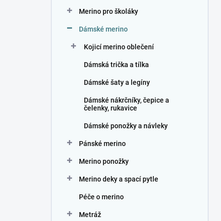
n
Merino pro školáky
í
p
Dámské merino
a
n
Kojicí merino oblečení
e
Dámská trička a tílka
l
Dámské šaty a legíny
Dámské nákrčníky, čepice a
čelenky, rukavice
Dámské ponožky a návleky
Pánské merino
Merino ponožky
Merino deky a spací pytle
Péče o merino
Metráž