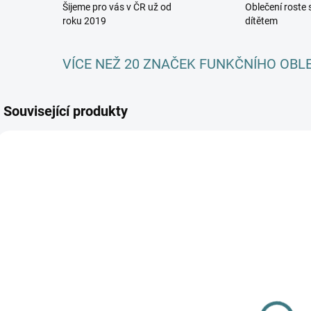
Šijeme pro vás v ČR už od
Oblečení roste 
roku 2019
dítětem
VÍCE NEŽ 20 ZNAČEK FUNKČNÍHO OBL
Související produkty
AKCE
SKLADEM
(>5 KS)
SONETT
Olivový prací
gel na vlnu a