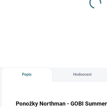
hedvábí - 1 L
249 Kč
Do košíku
Prémiová péče s
bio olivovým olejem
a levandulí.
Ekologický prací gel
vyvinutý speciálně
pro nejjemnější
merino vlnu a
hedvábí.
Neobsahuje
Popis
Hodnocení
enzymy, vyživuje
vlákno a vrací mu...
Ponožky Northman - GOBI
Summer