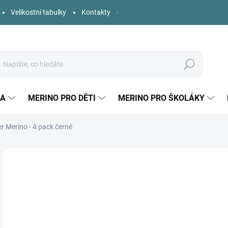
Velikostní tabulky
Kontakty
Hledat
KA
MERINO PRO DĚTI
MERINO PRO ŠKOLÁKY
 Merino - 4 pack černé
Neohodnoceno
Podrobnosti hodnocení
ZNAČKA:
NORTH
NOVINKA
7
Měr
ZVO
cena