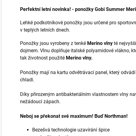
Perfektní letní novinka! - ponožky Gobi Summer Mer
Lehké podkotníkové ponožky jsou určené pro sportovní
v teplých letních dnech.
Ponožky jsou vyrobeny z tenké
Merino vlny
té nejvyšší
dojmem. Vlnu doplňuje italské polyamidové vlákno, kt
tak životnost použité
Merino vlny.
Ponožky mají na kartu odvětrávací panel, který odvád
chladí.
Díky přirozeným antibakteriálním vlastnostem vlny nav
nežádoucí zápach.
Neboj se překonat své maximum! Buď Northman!
Bezešvá technologie uzavírání špice