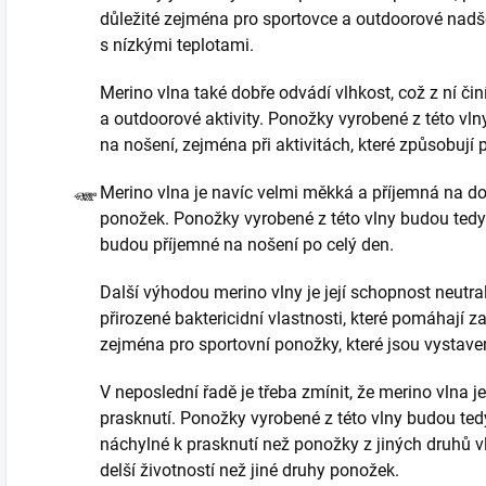
důležité zejména pro sportovce a outdoorové nadše
s nízkými teplotami.
Merino vlna také dobře odvádí vlhkost, což z ní či
a outdoorové aktivity. Ponožky vyrobené z této vl
na nošení, zejména při aktivitách, které způsobují
Merino vlna je navíc velmi měkká a příjemná na dot
ponožek. Ponožky vyrobené z této vlny budou tedy
budou příjemné na nošení po celý den.
Další výhodou merino vlny je její schopnost neutr
přirozené baktericidní vlastnosti, které pomáhají 
zejména pro sportovní ponožky, které jsou vystave
V neposlední řadě je třeba zmínit, že merino vlna j
prasknutí. Ponožky vyrobené z této vlny budou ted
náchylné k prasknutí než ponožky z jiných druhů 
delší životností než jiné druhy ponožek.