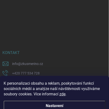
KONTAKT
info
@
zkusmerino.cz
+420 777 534 728
https://www.facebook.com/zkusmerino/
K personalizaci obsahu a reklam, poskytování funkcí
sociálních médií a analýze naší návštěvnosti využíváme
zkusmerino.cz
soubory cookies. Více informací
zde
.
Nastavení