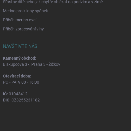
Šťastné dítě nebo jak chytře oblékat na podzim a v zimě
Merino pro klidný spánek
Příběh merino ovcí
Příběh zpracování vlny
NAVŠTIVTE NÁS
Kamenný obchod:
Biskupcova 37, Praha 3 - Žižkov
Otevírací doba:
PO - PÁ: 9:00 - 16:00
IČ:
01043412
DIČ:
CZ8255231182