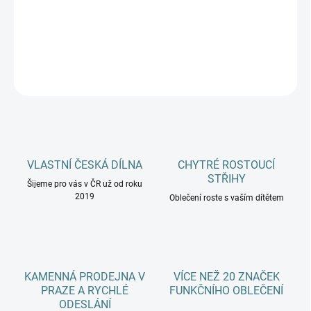
−
+
Přidat do košíku
DETAILNÍ INFORMACE
ZEPTAT SE
HLÍDAT
VLASTNÍ ČESKÁ DÍLNA
CHYTRÉ ROSTOUCÍ
STŘIHY
Šijeme pro vás v ČR už od roku
2019
Oblečení roste s vaším dítětem
KAMENNÁ PRODEJNA V
VÍCE NEŽ 20 ZNAČEK
PRAZE A RYCHLÉ
FUNKČNÍHO OBLEČENÍ
ODESLÁNÍ