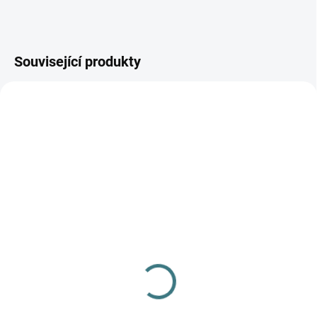
Související produkty
AKCE
AKCE
SKLADEM
SKLADEM
(>5 KS)
(>5 KS)
SONETT Olivový prací
SONETT Péče o vlnu a
gel na vlnu a hedvábí - 1
hedvábí 300 ml
L
282 Kč
249 Kč
Do košíku