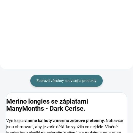
Do košíku
Prémiová péče s bio olivovým
olejem a levandulí. Ekologický
prací gel vyvinutý speciálně pro
nejjemnější merino vlnu a
hedvábí. Neobsahuje enzymy,
vyživuje vlákno a vrací mu...
Zobrazit všechny související produkty
Merino longies se záplatami
ManyMonths - Dark Cerise.
Vynikající
vlněné kalhoty z merino žebrové pleteniny.
Nohavice
jsou ohrnovací, aby je vaše děťátko využilo co nejdéle. Vlněné