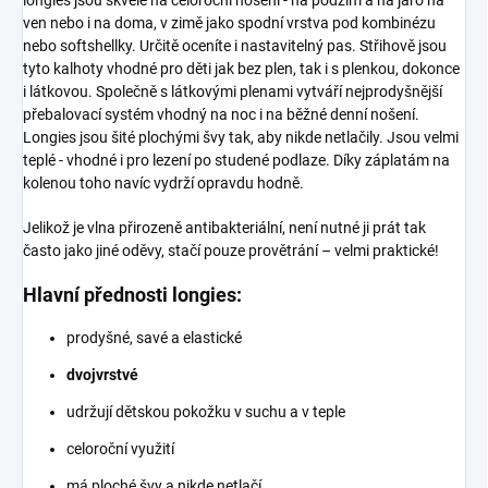
longies jsou skvělé na celoroční nošení - na podzim a na jaro na
ven nebo i na doma, v zimě jako spodní vrstva pod kombinézu
nebo softshellky. Určitě oceníte i nastavitelný pas. Střihově jsou
tyto kalhoty vhodné pro děti jak bez plen, tak i s plenkou, dokonce
i látkovou. Společně s látkovými plenami vytváří nejprodyšnější
přebalovací systém vhodný na noc i na běžné denní nošení.
Longies jsou šité plochými švy tak, aby nikde netlačily. Jsou velmi
teplé - vhodné i pro lezení po studené podlaze. Díky záplatám na
kolenou toho navíc vydrží opravdu hodně.
Jelikož je vlna přirozeně antibakteriální, není nutné ji prát tak
často jako jiné oděvy, stačí pouze provětrání – velmi praktické!
Hlavní přednosti longies:
prodyšné, savé a elastické
dvojvrstvé
udržují dětskou pokožku v suchu a v teple
celoroční využití
má ploché švy a nikde netlačí