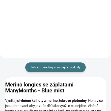
Do košíku
Prémiová péče s bio olivovým
olejem a levandulí. Ekologický
prací gel vyvinutý speciálně pro
nejjemnější merino vlnu a
hedvábí. Neobsahuje enzymy,
vyživuje vlákno a vrací mu...
Zobrazit všechny související produkty
Merino longies se záplatami
ManyMonths - Blue mist.
Vynikající
vlněné kalhoty z merino žebrové pleteniny.
Nohavice
jsou ohrnovací, aby je vaše děťátko využilo co nejdéle. Vlněné