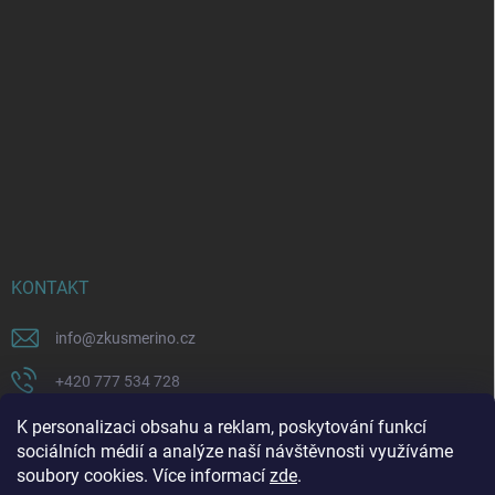
KONTAKT
info
@
zkusmerino.cz
+420 777 534 728
https://www.facebook.com/zkusmerino/
K personalizaci obsahu a reklam, poskytování funkcí
sociálních médií a analýze naší návštěvnosti využíváme
zkusmerino.cz
soubory cookies. Více informací
zde
.