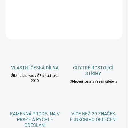
−
+
Přidat do košíku
DETAILNÍ INFORMACE
ZEPTAT SE
HLÍDAT
VLASTNÍ ČESKÁ DÍLNA
CHYTRÉ ROSTOUCÍ
STŘIHY
Šijeme pro vás v ČR už od roku
2019
Oblečení roste s vaším dítětem
KAMENNÁ PRODEJNA V
VÍCE NEŽ 20 ZNAČEK
PRAZE A RYCHLÉ
FUNKČNÍHO OBLEČENÍ
ODESLÁNÍ