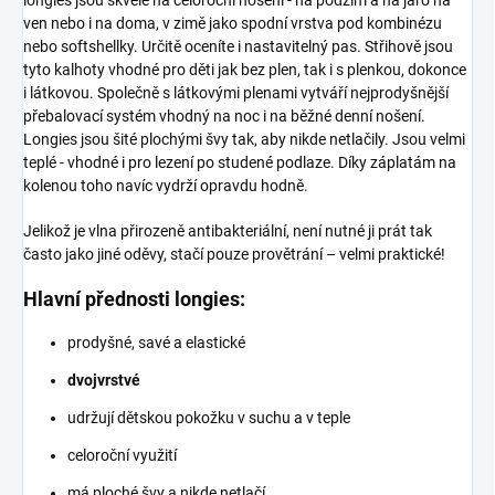
longies jsou skvělé na celoroční nošení - na podzim a na jaro na
ven nebo i na doma, v zimě jako spodní vrstva pod kombinézu
nebo softshellky. Určitě oceníte i nastavitelný pas. Střihově jsou
tyto kalhoty vhodné pro děti jak bez plen, tak i s plenkou, dokonce
i látkovou. Společně s látkovými plenami vytváří nejprodyšnější
přebalovací systém vhodný na noc i na běžné denní nošení.
Longies jsou šité plochými švy tak, aby nikde netlačily. Jsou velmi
teplé - vhodné i pro lezení po studené podlaze. Díky záplatám na
kolenou toho navíc vydrží opravdu hodně.
Jelikož je vlna přirozeně antibakteriální, není nutné ji prát tak
často jako jiné oděvy, stačí pouze provětrání – velmi praktické!
Hlavní přednosti longies:
prodyšné, savé a elastické
dvojvrstvé
udržují dětskou pokožku v suchu a v teple
celoroční využití
má ploché švy a nikde netlačí