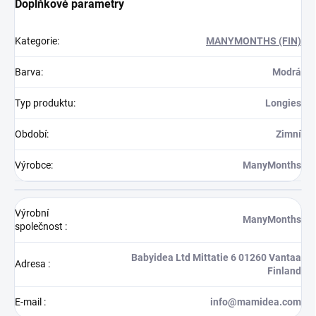
Doplňkové parametry
Kategorie
:
MANYMONTHS (FIN)
Barva
:
Modrá
Typ produktu
:
Longies
Období
:
Zimní
Výrobce
:
ManyMonths
Výrobní
ManyMonths
společnost
:
Babyidea Ltd Mittatie 6 01260 Vantaa
Adresa
:
Finland
E-mail
:
info@mamidea.com