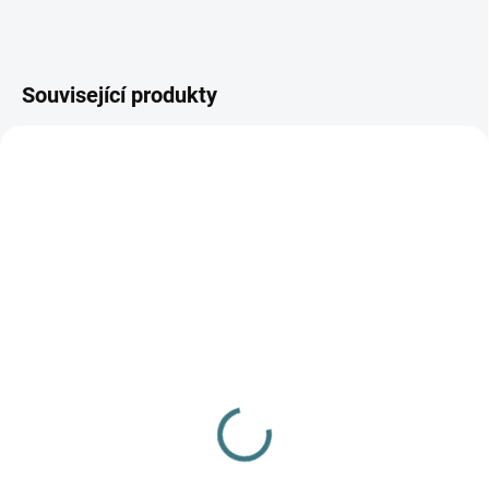
Související produkty
AKCE
AKCE
SKLADEM
SKLADEM
(>5 KS)
(>5 KS)
SONETT Olivový prací
SONETT Péče o vlnu a
gel na vlnu a hedvábí - 1
hedvábí 300 ml
L
282 Kč
249 Kč
Do košíku