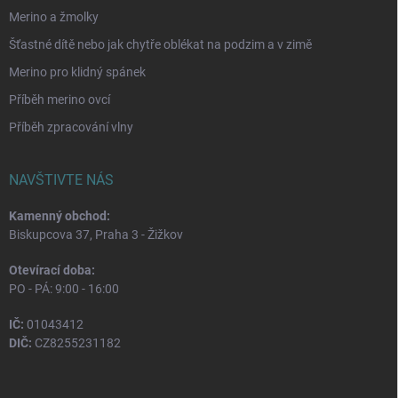
Merino a žmolky
Šťastné dítě nebo jak chytře oblékat na podzim a v zimě
Merino pro klidný spánek
Příběh merino ovcí
Příběh zpracování vlny
NAVŠTIVTE NÁS
Kamenný obchod:
Biskupcova 37, Praha 3 - Žižkov
Otevírací doba:
PO - PÁ: 9:00 - 16:00
IČ:
01043412
DIČ:
CZ8255231182