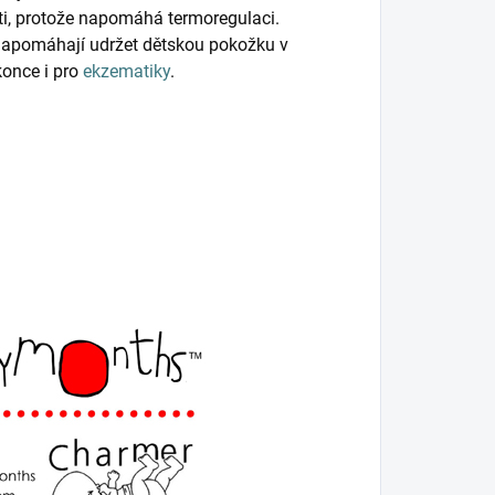
ěti, protože napomáhá termoregulaci.
napomáhají udržet dětskou pokožku v
konce i pro
ekzematiky
.