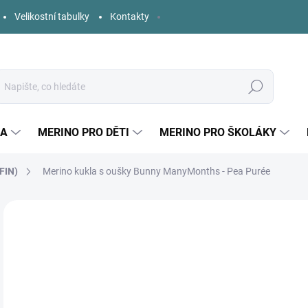
Velikostní tabulky
Kontakty
Hledat
KA
MERINO PRO DĚTI
MERINO PRO ŠKOLÁKY
FIN)
Merino kukla s oušky Bunny ManyMonths - Pea Purée
Neohodnoceno
Podrobnosti hodnocení
ZNAČKA:
MANYM
o
Měr
ZVO
cena
DĚT