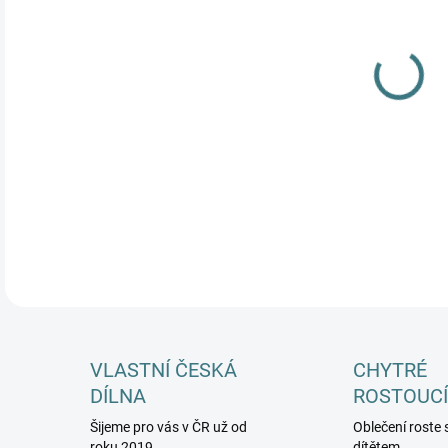
MŮŽ
DETA
VLASTNÍ ČESKÁ
CHYTRÉ
DÍLNA
ROSTOUCÍ
Šijeme pro vás v ČR už od
Oblečení roste 
roku 2019
dítětem