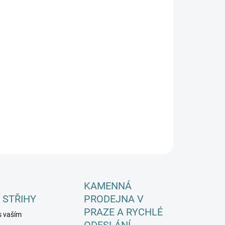
EME DORUČIT DO:
ZVOLTE VARIANTU
−
+
Přidat do košíku
ILNÍ INFORMACE
ZEPTAT SE
HLÍDAT
KAMENNÁ
 STŘIHY
PRODEJNA V
PRAZE A RYCHLÉ
s vaším