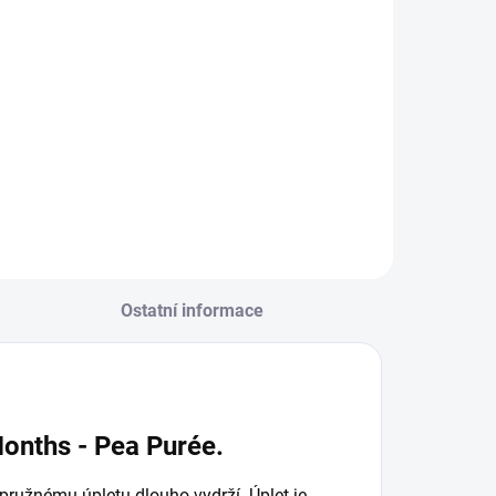
Do košíku
Ostatní informace
onths - Pea Purée.
pružnému úpletu dlouho vydrží. Úplet je