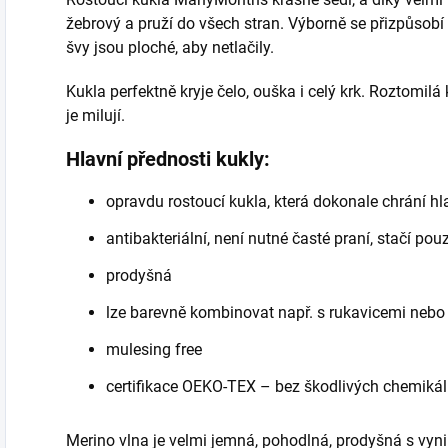
žebrový a pruží do všech stran. Výborně se přizpůsobí
švy jsou ploché, aby netlačily.
Kukla perfektně kryje čelo, ouška i celý krk. Roztomilá
je milují.
Hlavní přednosti kukly:
opravdu rostoucí kukla, která dokonale chrání hla
antibakteriální, není nutné časté praní, stačí pou
prodyšná
lze barevně kombinovat např. s rukavicemi neb
mulesing free
certifikace OEKO-TEX – bez škodlivých chemikál
Merino vlna je velmi jemná, pohodlná, prodyšná s vyni