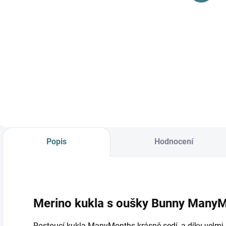
Do košíku
Do košíku
Prémiová péče s
bio olivovým olejem
a levandulí.
Ekologický prací gel
vyvinutý speciálně
pro nejjemnější
merino vlnu a
hedvábí.
Neobsahuje
Popis
Hodnocení
enzymy, vyživuje
vlákno a vrací mu...
Merino kukla s oušky Bunny ManyM
Rostoucí kukla ManyMonths krásně sedí, a díky velmi 