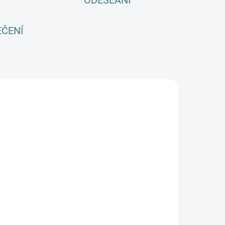
ODESLÁNÍ
EČENÍ
E
SKLADEM
(>5 KS)
ManyMonths
Cedrové dřevo
a ochranu
merina
320 Kč