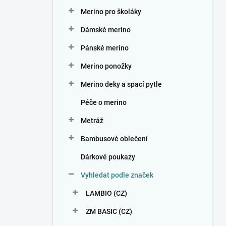
n
Merino pro školáky
í
p
Dámské merino
a
n
Pánské merino
e
Merino ponožky
l
Merino deky a spací pytle
Péče o merino
Metráž
Bambusové oblečení
Dárkové poukazy
Vyhledat podle značek
LAMBIO (CZ)
ZM BASIC (CZ)