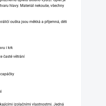
 tvaru hlavy. Materiál nekouše, všechny
 králičí ouška jsou měkká a příjemná, děti
vu i krk
ze časté větrání
o capáčky
ií
kajícími izolačními vlastnostmi. Jedná