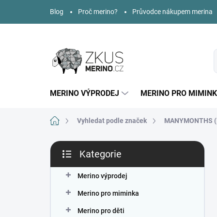
Přejít
Blog
Proč merino?
Průvodce nákupem merina
na
obsah
MERINO VÝPRODEJ
MERINO PRO MIMIN
Domů
Vyhledat podle značek
MANYMONTHS (
P
Kategorie
o
Přeskočit
s
kategorie
t
Merino výprodej
r
Merino pro miminka
a
n
Merino pro děti