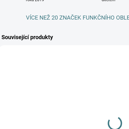
VÍCE NEŽ 20 ZNAČEK FUNKČNÍHO OBL
Související produkty
AKCE
AKCE
AKC
SKLADEM
SKLADEM
(>5 KS)
(>5 KS)
SONETT
SONETT Péče
Olivový prací
o vlnu a
gel na vlnu a
hedvábí 300
n
hedvábí - 1 L
ml
249 Kč
282 Kč