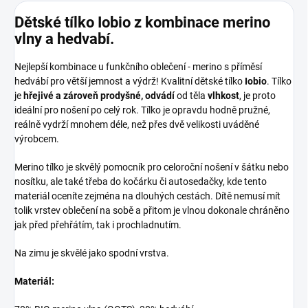
Dětské tílko I
obio z kombinace merino
vlny a hedvabí.
Nejlepší kombinace u funkčního oblečení - merino s příměsí
hedvábí pro větší jemnost a výdrž! Kvalitní dětské tílko
Iobio
. Tílko
je
hřejivé a zároveň
prodyšné,
odvádí
od těla
vlhkost
, je proto
ideální pro nošení po celý rok. Tílko je opravdu hodně pružné,
reálně vydrží mnohem déle, než přes dvě velikosti uváděné
výrobcem.
Merino tílko je skvělý pomocník pro celoroční nošení v šátku nebo
nosítku, ale také třeba do kočárku či autosedačky, kde tento
materiál oceníte zejména na dlouhých cestách. Dítě nemusí mít
tolik vrstev oblečení na sobě a přitom je vlnou dokonale chráněno
jak před přehřátím, tak i prochladnutím.
Na zimu je skvělé jako spodní vrstva.
Materiál: