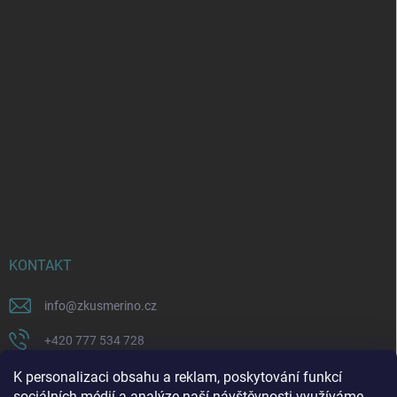
KONTAKT
info
@
zkusmerino.cz
+420 777 534 728
https://www.facebook.com/zkusmerino/
K personalizaci obsahu a reklam, poskytování funkcí
sociálních médií a analýze naší návštěvnosti využíváme