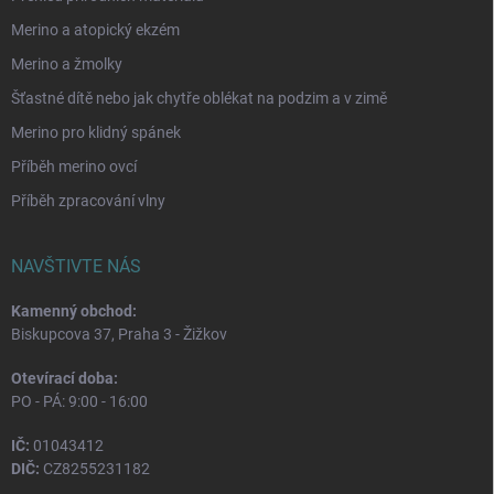
Merino a atopický ekzém
Merino a žmolky
Šťastné dítě nebo jak chytře oblékat na podzim a v zimě
Merino pro klidný spánek
Příběh merino ovcí
Příběh zpracování vlny
NAVŠTIVTE NÁS
Kamenný obchod:
Biskupcova 37, Praha 3 - Žižkov
Otevírací doba:
PO - PÁ: 9:00 - 16:00
IČ:
01043412
DIČ:
CZ8255231182