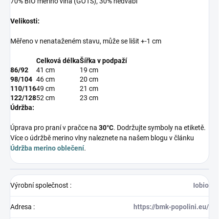
70% BIO merino vlna (GOTS), 30% hedvábí
Velikosti:
Měřeno v nenataženém stavu, může se lišit +-1 cm
Celková délka
Šířka v podpaží
86/92
41 cm
19 cm
98/104
46 cm
20 cm
110/116
49 cm
21 cm
122/128
52 cm
23 cm
Údržba:
Úprava pro praní v pračce na
30°C
. Dodržujte symboly na etiketě.
Více o údržbě merino vlny naleznete na našem blogu v článku
Údržba merino oblečení
.
Výrobní společnost
:
Iobio
Adresa
:
https://bmk-popolini.eu/