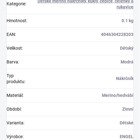
Dětské merino nákrčníky, kukly, čepice, čelenky a
Kategorie
:
rukavice
Hmotnost
:
0.1 kg
EAN
:
4046304228203
Velikost
:
Dětský
Barva
:
Modrá
Typ
Nákrčník
produktu
:
Materiál
:
Merino/hedvábí
Období
:
Zimní
Varianta
:
Dětské
Výrobce
:
ENGEL