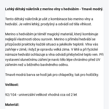
Lehký dětský nákrčník z merino vlny s hedvábím - Tmavě modrý.
Tento dětský nákrčník je ušit z kombinace bio merino vlny a
hedvábí. Je velmi lehký, prodyšný a odvádí od těla vlhkost.
Merino s hedvábím je téměř magický materiál, který kombinuje
nejlepší vlastnosti obou surovin. Merino s příměsí hedvábí se
přizpůsobí prakticky každé situaci a jakékoliv teplotě. Vlna vás
zahřeje v zimě, i když je opravdu velká zima. V létě a při fyzické
námaze hedvábí ochlazuje a vlna odvádí přebytečné teplo ven. Při
vystavení slunečnímu záření je navíc tělo lépe chráněno před UV
zářením než u běžného bavlněného oděvu.
Tmavě modrá barva se hodí jak pro chlapečky, tak pro holčičky.
Velikost:
92/104 - univerzální velikost vhodná cca od 2 let
Materiál: