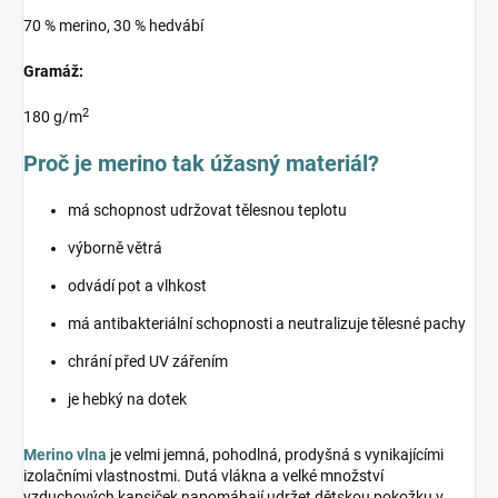
70 % merino, 30 % hedvábí
Gramáž:
2
180 g/m
Proč je merino tak úžasný materiál?
má schopnost udržovat tělesnou teplotu
výborně větrá
odvádí pot a vlhkost
má antibakteriální schopnosti a neutralizuje tělesné pachy
chrání před UV zářením
je hebký na dotek
Merino vlna
je velmi jemná, pohodlná, prodyšná s vynikajícími
izolačními vlastnostmi. Dutá vlákna a velké množství
vzduchových kapsiček napomáhají udržet dětskou pokožku v