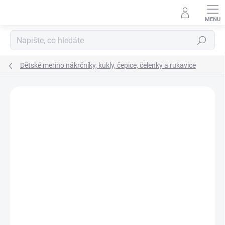
Přejít
na
obsah
Hledat
Dětské merino nákrčníky, kukly, čepice, čelenky a rukavice
Podrobnosti hodnocení
Neohodnoceno
ZNAČKA:
ENGEL