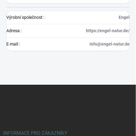
Výrobní společnost
:
Engel
Adresa
:
https://engel-natur.de/
E-mail
:
info@engel-natur.de
Z
á
p
a
t
í
INFORMACE PRO ZÁKAZNÍKY