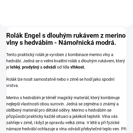
Rolák Engel s dlouhým rukávem z merino
vlny s hedvábím - Námořnická modrá.
Tento praktický rolák je vyroben z kombinace merino vlny a
hedvábí. Jedná se o velmi kvalitní rolák s dlouhým rukávem, který
je
lehký
,
prodyšný
a
odvádí
od těla
vlhkost.
Rolák lze nosit samostatně nebo v zimě se hodí jako spodní
vrstva.
Merino s hedvábím je téměř magický materiál, který kombinuje
nejlepší vlastnosti obou surovin. Jedná se zejména o známý a
oblíbený materiál pro dětské oděvy. Merino s hedvábím se
přizpůsobí prakticky každé situaci a jakékoli teplotě. Vlna vás
zahřeje v zimě, i když je opravdu velká zima. V létě a při fyzické
námaze hedvábí ochlazuje a vlna odvádí přebytečné teplo ven. Při