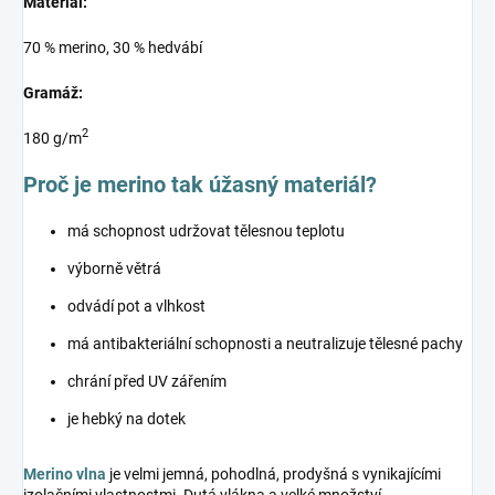
Materiál:
70 % merino, 30 % hedvábí
Gramáž:
2
180 g/m
Proč je merino tak úžasný materiál?
má schopnost udržovat tělesnou teplotu
výborně větrá
odvádí pot a vlhkost
má antibakteriální schopnosti a neutralizuje tělesné pachy
chrání před UV zářením
je hebký na dotek
Merino vlna
je velmi jemná, pohodlná, prodyšná s vynikajícími
izolačními vlastnostmi. Dutá vlákna a velké množství