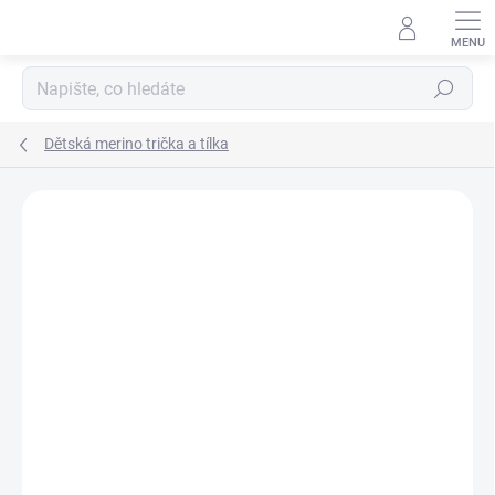
Přejít
na
obsah
Hledat
Dětská merino trička a tílka
Podrobnosti hodnocení
Neohodnoceno
ZNAČKA:
ENGEL