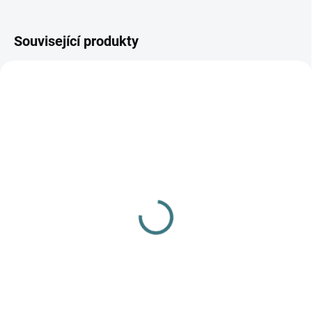
Související produkty
SKLADEM
(>5 KS)
Dětské ZIMNÍ merino
ponožky Surtex - 90%
vlna
179 Kč
Detail