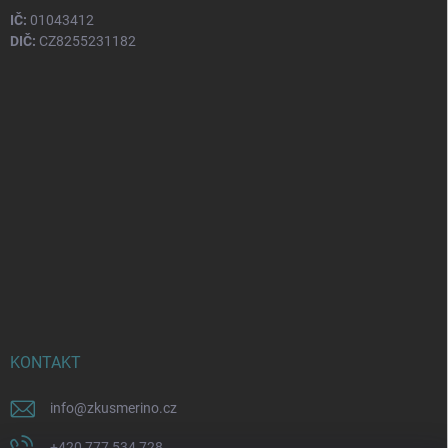
IČ:
01043412
DIČ:
CZ8255231182
KONTAKT
info
@
zkusmerino.cz
+420 777 534 728