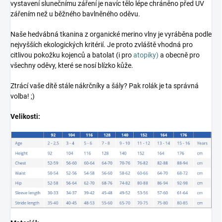
vystavení slunečnímu záření je navíc tělo lépe chráněno před UV
zářením než u běžného bavlněného oděvu.
Naše hedvábná tkanina z organické merino vlny je vyráběna podle
nejvyšších ekologických kritérií. Je proto zvláště vhodná pro
citlivou pokožku kojenců a batolat (i pro
atopiky)
a obecně pro
všechny oděvy, které se nosí blízko kůže.
Ztrácí vaše dítě stále nákrčníky a šály? Pak rolák je ta správná
volba! ;)
Velikosti: