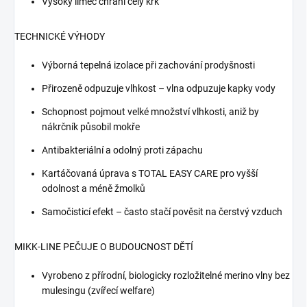
Vysoký límec chrání celý krk
TECHNICKÉ VÝHODY
Výborná tepelná izolace při zachování prodyšnosti
Přirozeně odpuzuje vlhkost – vlna odpuzuje kapky vody
Schopnost pojmout velké množství vlhkosti, aniž by
nákrčník působil mokře
Antibakteriální a odolný proti zápachu
Kartáčovaná úprava s TOTAL EASY CARE pro vyšší
odolnost a méně žmolků
Samočisticí efekt – často stačí pověsit na čerstvý vzduch
MIKK-LINE PEČUJE O BUDOUCNOST DĚTÍ
Vyrobeno z přírodní, biologicky rozložitelné merino vlny bez
mulesingu (zvířecí welfare)