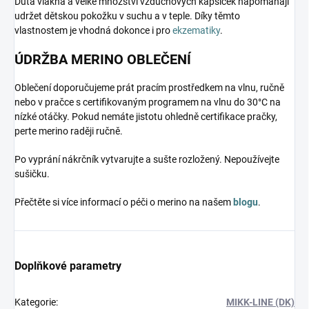
Dutá vlákna a velké množství vzduchových kapsiček napomáhají
udržet dětskou pokožku v suchu a v teple. Díky těmto
vlastnostem je vhodná dokonce i pro
ekzematiky
.
ÚDRŽBA MERINO OBLEČENÍ
Oblečení doporučujeme prát pracím prostředkem na vlnu, ručně
nebo v pračce s certifikovaným programem na vlnu do 30°C na
nízké otáčky. Pokud nemáte jistotu ohledně certifikace pračky,
perte merino raději ručně.
Po vyprání nákrčník vytvarujte a sušte rozložený. Nepoužívejte
sušičku.
Přečtěte si více informací o péči o merino na našem
blogu
.
Doplňkové parametry
Kategorie
:
MIKK-LINE (DK)