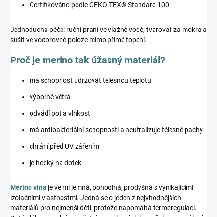
Certifikováno podle OEKO-TEX® Standard 100
Jednoduchá péče: ruční praní ve vlažné vodě, tvarovat za mokra a
sušit ve vodorovné poloze mimo přímé topení.
Proč je merino tak úžasný materiál?
má schopnost udržovat tělesnou teplotu
výborně větrá
odvádí pot a vlhkost
má antibakteriální schopnosti a neutralizuje tělesné pachy
chrání před UV zářením
je hebký na dotek
Merino vlna
je velmi jemná, pohodlná, prodyšná s vynikajícími
izolačními vlastnostmi. Jedná se o jeden z nejvhodnějších
materiálů pro nejmenší děti, protože napomáhá termoregulaci.