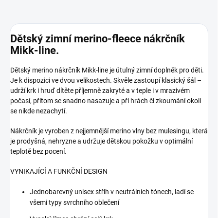
Dětský zimní merino-fleece nákrčník
Mikk-line.
Dětský merino nákrčník Mikk-line je útulný zimní doplněk pro děti.
Je k dispozici ve dvou velikostech. Skvěle zastoupí klasický šál –
udrží krk i hruď dítěte příjemně zakryté a v teple i v mrazivém
počasí, přitom se snadno nasazuje a při hrách či zkoumání okolí
se nikde nezachytí.
Nákrčník je vyroben z nejjemnější merino vlny bez mulesingu, která
je prodyšná, nehryzne a udržuje dětskou pokožku v optimální
teplotě bez pocení.
VYNIKAJÍCÍ A FUNKČNÍ DESIGN
Jednobarevný unisex střih v neutrálních tónech, ladí se
všemi typy svrchního oblečení