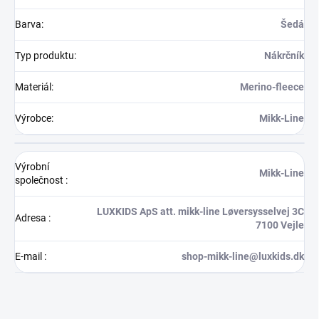
Barva
:
Šedá
Typ produktu
:
Nákrčník
Materiál
:
Merino-fleece
Výrobce
:
Mikk-Line
Výrobní
Mikk-Line
společnost
:
LUXKIDS ApS att. mikk-line Løversysselvej 3C
Adresa
:
7100 Vejle
E-mail
:
shop-mikk-line@luxkids.dk