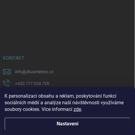
KONTAKT
info
@
zkusmerino.cz
+420 777 534 728
https://www.facebook.com/zkusmerino/
K personalizaci obsahu a reklam, poskytování funkcí
sociálních médií a analýze naší návštěvnosti využíváme
zkusmerino.cz
soubory cookies. Více informací
zde
.
Nastavení