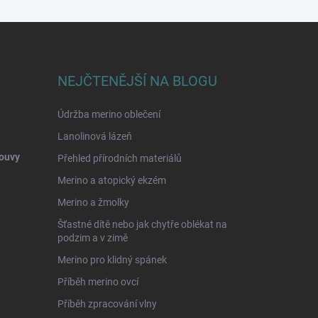
NEJČTENĚJŠÍ NA BLOGU
Údržba merino oblečení
Lanolinová lázeň
ouvy
Přehled přírodních materiálů
Merino a atopický ekzém
Merino a žmolky
Šťastné dítě nebo jak chytře oblékat na
podzim a v zimě
Merino pro klidný spánek
Příběh merino ovcí
Příběh zpracování vlny