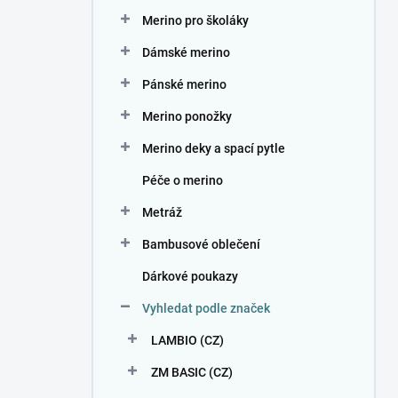
n
Merino pro školáky
í
p
Dámské merino
a
n
Pánské merino
e
Merino ponožky
l
Merino deky a spací pytle
Péče o merino
Metráž
Bambusové oblečení
Dárkové poukazy
Vyhledat podle značek
LAMBIO (CZ)
ZM BASIC (CZ)