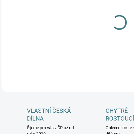
MŮŽ
DETA
VLASTNÍ ČESKÁ
CHYTRÉ
DÍLNA
ROSTOUCÍ
Šijeme pro vás v ČR už od
Oblečení roste 
roku 2019
dítětem