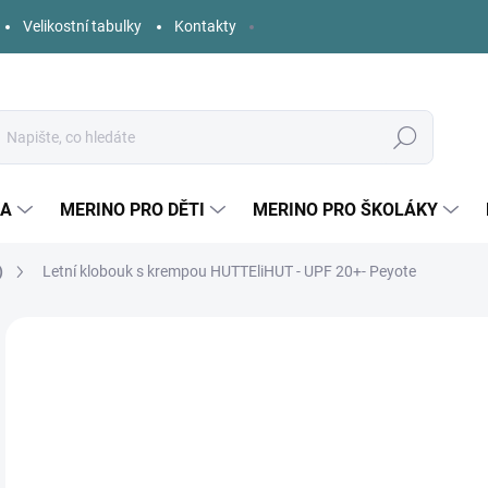
Velikostní tabulky
Kontakty
Hledat
KA
MERINO PRO DĚTI
MERINO PRO ŠKOLÁKY
)
Letní klobouk s krempou HUTTEliHUT - UPF 20+- Peyote
Neohodnoceno
Podrobnosti hodnocení
ZNAČKA:
HUTTEL
7
Měr
ZVO
cena
VEL