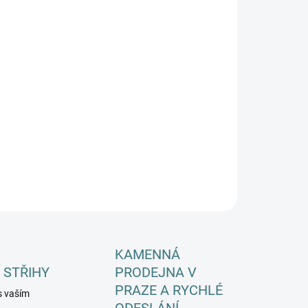
EME DORUČIT DO:
ZVOLTE VARIANTU
−
+
Přidat do košíku
ILNÍ INFORMACE
ZEPTAT SE
HLÍDAT
KAMENNÁ
 STŘIHY
PRODEJNA V
PRAZE A RYCHLÉ
s vaším