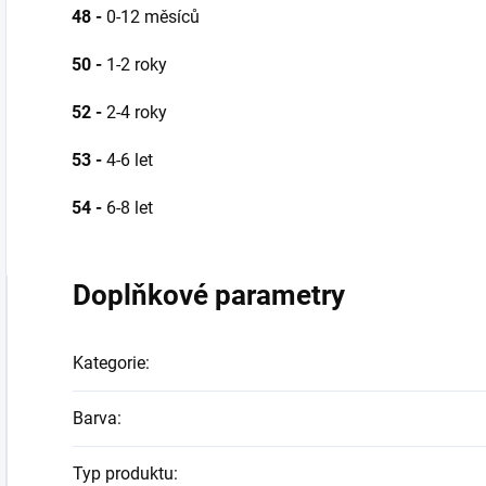
48 -
0-12 měsíců
50 -
1-2 roky
52 -
2-4 roky
53 -
4-6 let
54 -
6-8 let
Doplňkové parametry
Kategorie
:
Barva
:
Typ produktu
: