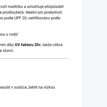
tvoří mašličku a umožňuje přizpůsobit
je prodloužená. Ideální pro poskytnutí
no podle UPF 20, certifikováno podle
enou u vody!
ením díky
UV faktoru 20+
, takže citlivá
a slunci.
sušit v sušičce, žehlit na nízkou