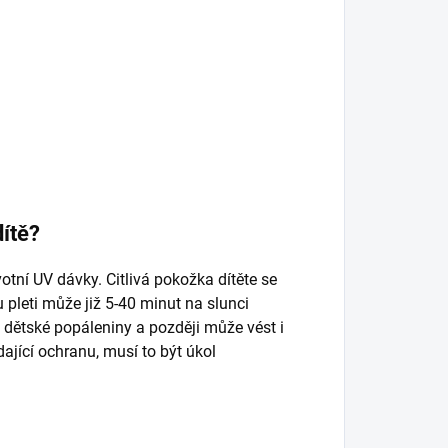
dítě?
votní UV dávky. Citlivá pokožka dítěte se
 pleti může již 5-40 minut na slunci
dětské popáleniny a později může vést i
ající ochranu, musí to být úkol