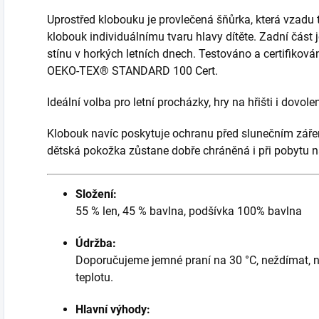
Uprostřed klobouku je provlečená šňůrka, která vzadu 
klobouk individuálnímu tvaru hlavy dítěte. Zadní část 
stínu v horkých letních dnech. Testováno a certifiková
OEKO-TEX® STANDARD 100 Cert.
Ideální volba pro letní procházky, hry na hřišti i dovol
Klobouk navíc poskytuje ochranu před slunečním zář
dětská pokožka zůstane dobře chráněná i při pobytu n
Složení:
55 % len, 45 % bavlna, podšívka 100% bavlna
Údržba:
Doporučujeme jemné praní na 30 °C, neždímat, ne
teplotu.
Hlavní výhody: