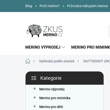
Přejít
Blog
Proč merino?
Průvodce nákupem merina
na
obsah
MERINO VÝPRODEJ
MERINO PRO MIMIN
Domů
Vyhledat podle značek
HUTTEliHUT (DK
P
Kategorie
o
Přeskočit
s
kategorie
t
Merino výprodej
r
Merino pro miminka
a
n
Merino pro děti