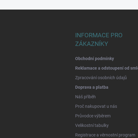
INFORMACE PRO
ZÁKAZNÍKY
Obchodní podmínky
Reklamace a odstoupení od sml
Zpracování osobních údajů
Doprava a platba
Náš příběh
Proč nakupovat u nás
Průvodce výběrem
Velikostní tabulky
Registrace a věrnostní program