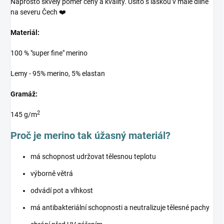
Naprosto skvělý poměr ceny a kvality. Ušito s láskou v malé dílně
na severu Čech ❤️
Materiál:
100 % "super fine" merino
Lemy - 95% merino, 5% elastan
Gramáž:
2
145 g/m
Proč je merino tak úžasný materiál?
má schopnost udržovat tělesnou teplotu
výborně větrá
odvádí pot a vlhkost
má antibakteriální schopnosti a neutralizuje tělesné pachy