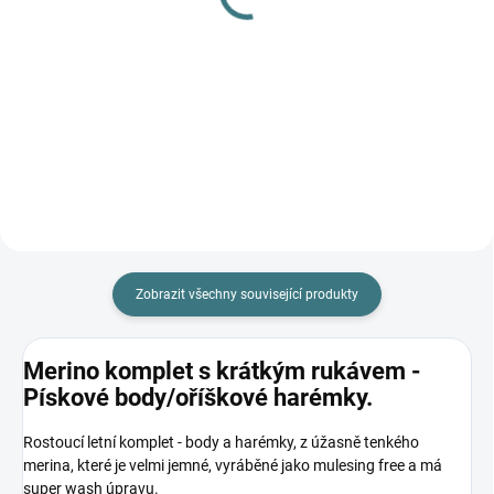
hedvábí 300 ml
na skvrny 300 ml
282 Kč
139 Kč
Do košíku
Do košíku
Zobrazit všechny související produkty
Merino komplet s krátkým rukávem -
Pískové body/oříškové harémky.
Rostoucí letní komplet - body a harémky, z úžasně tenkého
merina, které je velmi jemné, vyráběné jako mulesing free a má
super wash úpravu.