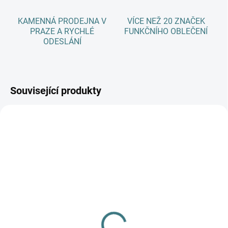
KAMENNÁ PRODEJNA V
VÍCE NEŽ 20 ZNAČEK
PRAZE A RYCHLÉ
FUNKČNÍHO OBLEČENÍ
ODESLÁNÍ
Související produkty
AKCE
AKCE
SKLADEM
SKLADEM
(>5 KS)
(>5 KS)
SONETT Péče o vlnu a
SONETT Tekuté mýdlo