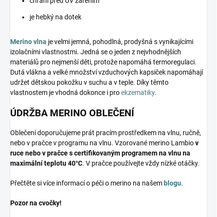
chrání před UV zářením
je hebký na dotek
Merino vlna
je velmi jemná, pohodlná, prodyšná s vynikajícími
izolačními vlastnostmi. Jedná se o jeden z nejvhodnějších
materiálů pro nejmenší děti, protože napomáhá termoregulaci.
Dutá vlákna a velké množství vzduchových kapsiček napomáhají
udržet dětskou pokožku v suchu a v teple. Díky těmto
vlastnostem je vhodná dokonce i pro
ekzematiky
.
ÚDRŽBA MERINO OBLEČENÍ
Oblečení doporučujeme prát pracím prostředkem na vlnu, ručně,
nebo v pračce v programu na vlnu. Vzorované merino Lambio
v
ruce nebo v pračce s certifikovaným programem na vlnu na
maximální teplotu 40°C
. V pračce používejte vždy nízké otáčky.
Přečtěte si více informací o péči o merino na našem
blogu
.
Pozor na cvočky!