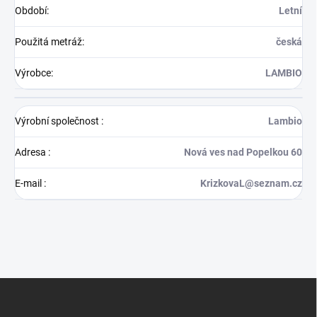
Období
:
Letní
Použitá metráž
:
česká
Výrobce
:
LAMBIO
Výrobní společnost
:
Lambio
Adresa
:
Nová ves nad Popelkou 60
E-mail
:
KrizkovaL@seznam.cz
Z
á
p