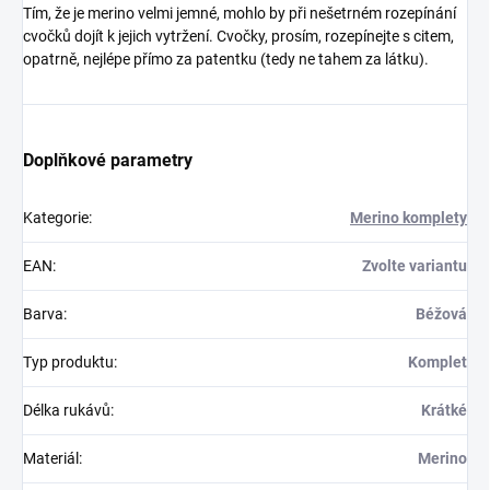
Tím, že je merino velmi jemné, mohlo by při nešetrném rozepínání
cvočků dojít k jejich vytržení. Cvočky, prosím, rozepínejte s citem,
opatrně, nejlépe přímo za patentku (tedy ne tahem za látku).
Doplňkové parametry
Kategorie
:
Merino komplety
EAN
:
Zvolte variantu
Barva
:
Béžová
Typ produktu
:
Komplet
Délka rukávů
:
Krátké
Materiál
:
Merino