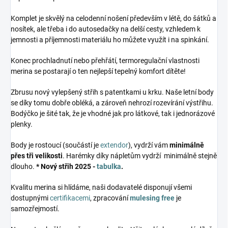
Komplet je skvělý na celodenní nošení především v létě, do šátků a
nosítek, ale třeba i do autosedačky na delší cesty, vzhledem k
jemnosti a příjemnosti materiálu ho můžete využít i na spinkání.
Konec prochladnutí nebo přehřátí, termoregulační vlastnosti
merina se postarají o ten nejlepší tepelný komfort dítěte!
Zbrusu nový vylepšený střih s patentkami u krku. Naše letní body
se díky tomu dobře obléká, a zároveň nehrozí rozevírání výstřihu.
Bodýčko je šité tak, že je vhodné jak pro látkové, tak i jednorázové
plenky.
Body je rostoucí (součástí je
extendor
), vydrží vám
minimálně
přes tři velikosti
. Harémky díky nápletům vydrží minimálně stejně
dlouho.
* Nový střih 2025 -
tabulka
.
Kvalitu merina si hlídáme, naši dodavatelé disponují všemi
dostupnými
certifikacemi
, zpracování
mulesing free
je
samozřejmostí.