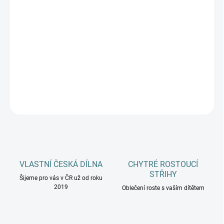
DĚTSKÉ VELIKOSTI
MŮŽEME DORUČIT DO:
ZVOLTE VARIANTU
−
+
Přidat do košíku
DETAILNÍ INFORMACE
ZEPTAT SE
HLÍDAT
VLASTNÍ ČESKÁ DÍLNA
CHYTRÉ ROSTOUCÍ
STŘIHY
Šijeme pro vás v ČR už od roku
2019
Oblečení roste s vaším dítětem