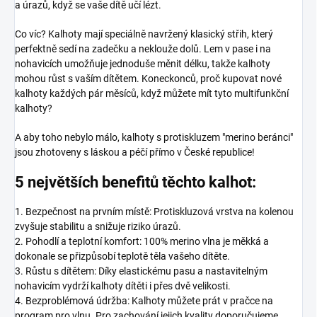
a úrazů, když se vaše dítě učí lézt.
Co víc? Kalhoty mají speciálně navržený klasický střih, který
perfektně sedí na zadečku a neklouže dolů. Lem v pase i na
nohavicích umožňuje jednoduše měnit délku, takže kalhoty
mohou růst s vaším dítětem. Koneckonců, proč kupovat nové
kalhoty každých pár měsíců, když můžete mít tyto multifunkční
kalhoty?
A aby toho nebylo málo, kalhoty s protiskluzem "merino beránci"
jsou zhotoveny s láskou a péčí přímo v České republice!
5 největších benefitů těchto kalhot:
1. Bezpečnost na prvním místě: Protiskluzová vrstva na kolenou
zvyšuje stabilitu a snižuje riziko úrazů.
2. Pohodlí a teplotní komfort: 100% merino vlna je měkká a
dokonale se přizpůsobí teplotě těla vašeho dítěte.
3. Růstu s dítětem: Díky elastickému pasu a nastavitelným
nohavicím vydrží kalhoty dítěti i přes dvě velikosti.
4. Bezproblémová údržba: Kalhoty můžete prát v pračce na
program pro vlnu. Pro zachování jejich kvality doporučujeme