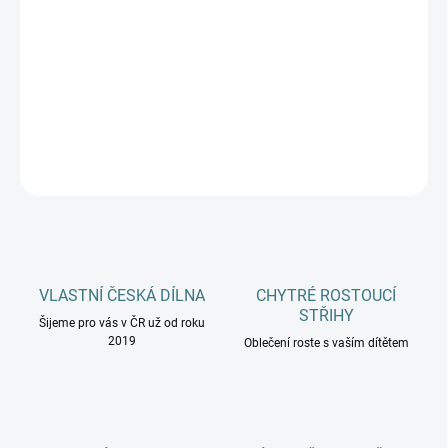
−
+
Přidat do košíku
DETAILNÍ INFORMACE
ZEPTAT SE
HLÍDAT
VLASTNÍ ČESKÁ DÍLNA
CHYTRÉ ROSTOUCÍ
STŘIHY
Šijeme pro vás v ČR už od roku
2019
Oblečení roste s vaším dítětem