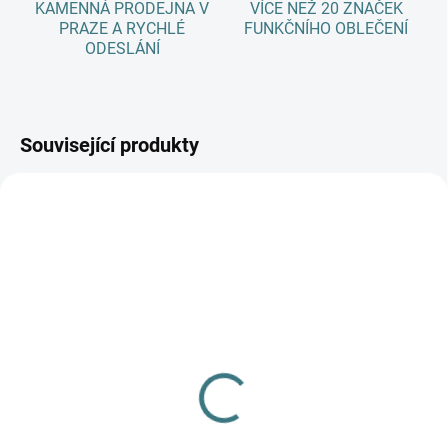
KAMENNÁ PRODEJNA V
VÍCE NEŽ 20 ZNAČEK
PRAZE A RYCHLÉ
FUNKČNÍHO OBLEČENÍ
ODESLÁNÍ
Související produkty
AKCE
SKLADEM
(>5 KS)
SONETT Olivový prací
gel na vlnu a hedvábí
120 ml