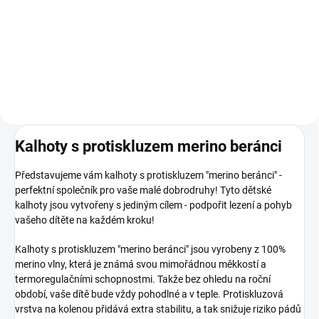
47 Kč
Do košíku
Kalhoty s protiskluzem merino beránci
Představujeme vám kalhoty s protiskluzem "merino beránci" -
perfektní společník pro vaše malé dobrodruhy! Tyto dětské
kalhoty jsou vytvořeny s jediným cílem - podpořit lezení a pohyb
vašeho dítěte na každém kroku!
Kalhoty s protiskluzem "merino beránci" jsou vyrobeny z 100%
merino vlny, která je známá svou mimořádnou měkkostí a
termoregulačními schopnostmi. Takže bez ohledu na roční
období, vaše dítě bude vždy pohodlné a v teple. Protiskluzová
vrstva na kolenou přidává extra stabilitu, a tak snižuje riziko pádů