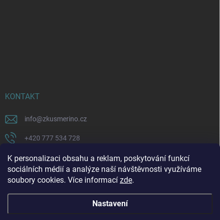
KONTAKT
info
@
zkusmerino.cz
+420 777 534 728
https://www.facebook.com/zkusmerino/
K personalizaci obsahu a reklam, poskytování funkcí
sociálních médií a analýze naší návštěvnosti využíváme
zkusmerino.cz
soubory cookies. Více informací
zde
.
Nastavení