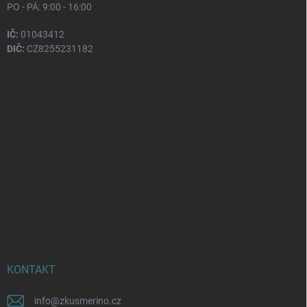
PO - PÁ: 9:00 - 16:00
IČ:
01043412
DIČ:
CZ8255231182
KONTAKT
info
@
zkusmerino.cz