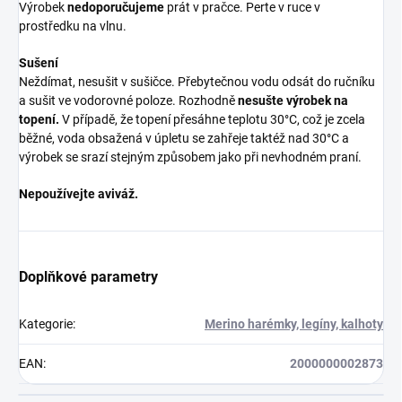
Výrobek
nedoporučujeme
prát v pračce. Perte v ruce v
prostředku na vlnu.
Sušení
Neždímat, nesušit v sušičce. Přebytečnou vodu odsát do ručníku
a sušit ve vodorovné poloze. Rozhodně
nesušte výrobek na
topení.
V případě, že topení přesáhne teplotu 30°C, což je zcela
běžné, voda obsažená v úpletu se zahřeje taktéž nad 30°C a
výrobek se srazí stejným způsobem jako při nevhodném praní.
Nepoužívejte aviváž.
Doplňkové parametry
Kategorie
:
Merino harémky, legíny, kalhoty
EAN
:
2000000002873