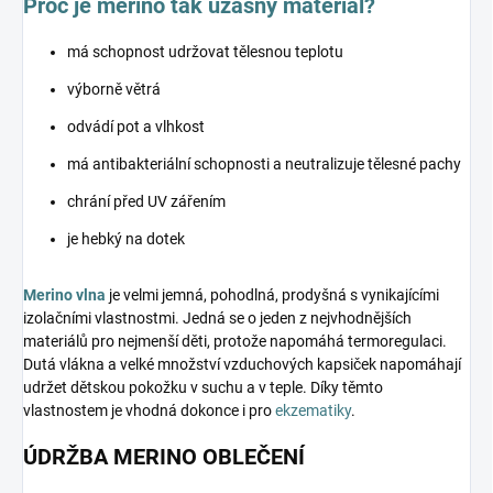
Proč je merino tak úžasný materiál?
má schopnost udržovat tělesnou teplotu
výborně větrá
odvádí pot a vlhkost
má antibakteriální schopnosti a neutralizuje tělesné pachy
chrání před UV zářením
je hebký na dotek
Merino vlna
je velmi jemná, pohodlná, prodyšná s vynikajícími
izolačními vlastnostmi. Jedná se o jeden z nejvhodnějších
materiálů pro nejmenší děti, protože napomáhá termoregulaci.
Dutá vlákna a velké množství vzduchových kapsiček napomáhají
udržet dětskou pokožku v suchu a v teple. Díky těmto
vlastnostem je vhodná dokonce i pro
ekzematiky
.
ÚDRŽBA MERINO OBLEČENÍ