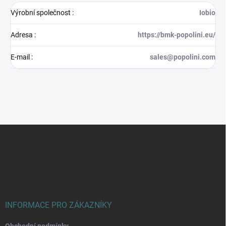
Výrobní společnost
:
Iobio
Adresa
:
https://bmk-popolini.eu/
E-mail
:
sales@popolini.com
Z
á
p
a
t
í
INFORMACE PRO ZÁKAZNÍKY
Obchodní podmínky