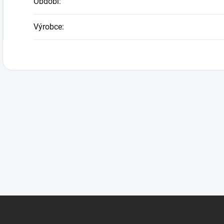
Období
:
Výrobce
: