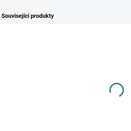
Související produkty
AKCE
AKCE
SKLADEM
SKLADEM
(>5 KS)
(>5 KS)
SONETT Péče
SONETT
o vlnu a
Tekuté mýdlo
hedvábí 300
na skvrny 300
ml
ml
282 Kč
139 Kč
Do košíku
Do košíku