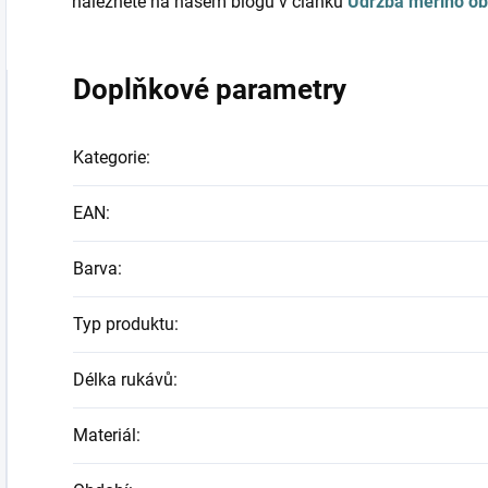
naleznete na našem blogu v článku
Údržba merino ob
Doplňkové parametry
Kategorie
:
EAN
:
Barva
:
Typ produktu
:
Délka rukávů
:
Materiál
: