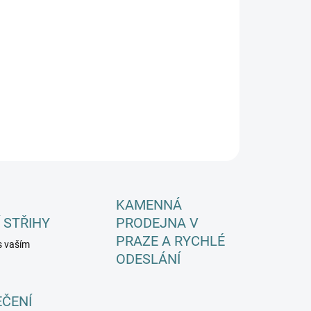
EME DORUČIT DO:
ZVOLTE VARIANTU
−
+
Přidat do košíku
ILNÍ INFORMACE
ZEPTAT SE
HLÍDAT
KAMENNÁ
 STŘIHY
PRODEJNA V
PRAZE A RYCHLÉ
s vaším
ODESLÁNÍ
EČENÍ