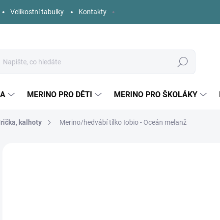
Velikostní tabulky
Kontakty
Hledat
KA
MERINO PRO DĚTI
MERINO PRO ŠKOLÁKY
rička, kalhoty
Merino/hedvábí tílko Iobio - Oceán melanž
1 hodnocení
Podrobnosti hodnocení
ZNAČKA:
IOBIO
o
Měr
ZVO
cena
DĚT