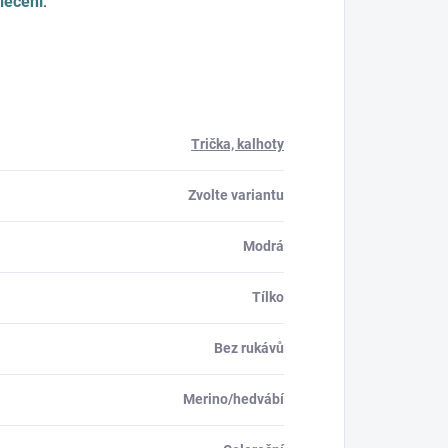
lečení
.
Trička, kalhoty
Zvolte variantu
Modrá
Tílko
Bez rukávů
Merino/hedvábí