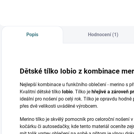
Popis
Hodnocení (1)
Dětské tílko I
obio z kombinace meri
Nejlepší kombinace u funkčního oblečení - merino s př
Kvalitní dětské tílko
Iobio
. Tílko je
hřejivé a zároveň
p
ideální pro nošení po celý rok. Tílko je opravdu hodně
přes dvě velikosti uváděné výrobcem.
Merino tílko je skvělý pomocník pro celoroční nošení v
kočárku či autosedačky, kde tento materiál oceníte z
mít tolik vrstev oblečení na sobě a přitom je vlnou dok