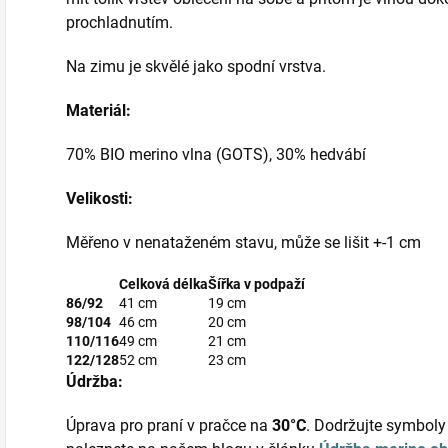
prochladnutím.
Na zimu je skvělé jako spodní vrstva.
Materiál:
70% BIO merino vlna (GOTS), 30% hedvábí
Velikosti:
Měřeno v nenataženém stavu, může se lišit +-1 cm
Celková délka
Šířka v podpaží
86/92
41 cm
19 cm
98/104
46 cm
20 cm
110/116
49 cm
21 cm
122/128
52 cm
23 cm
Údržba:
Úprava pro praní v pračce na
30°C
. Dodržujte symboly 