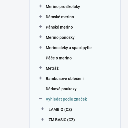
n
Merino pro školáky
í
p
Dámské merino
a
n
Pánské merino
e
Merino ponožky
l
Merino deky a spací pytle
Péče o merino
Metráž
Bambusové oblečení
Dárkové poukazy
Vyhledat podle značek
LAMBIO (CZ)
ZM BASIC (CZ)