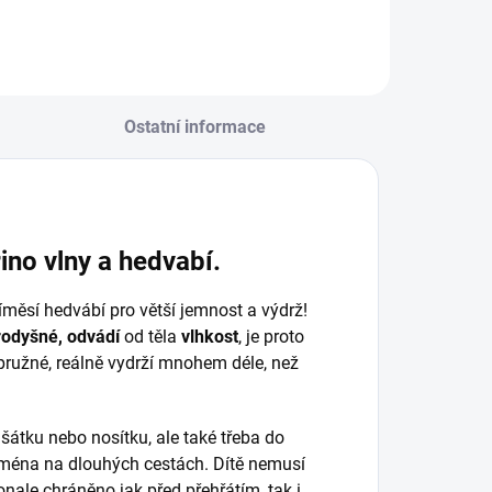
Ostatní informace
no vlny a hedvabí.
íměsí hedvábí pro větší jemnost a výdrž!
rodyšné,
odvádí
od těla
vlhkost
, je proto
 pružné, reálně vydrží mnohem déle, než
 šátku nebo nosítku, ale také třeba do
ejména na dlouhých cestách. Dítě nemusí
onale chráněno jak před přehřátím, tak i