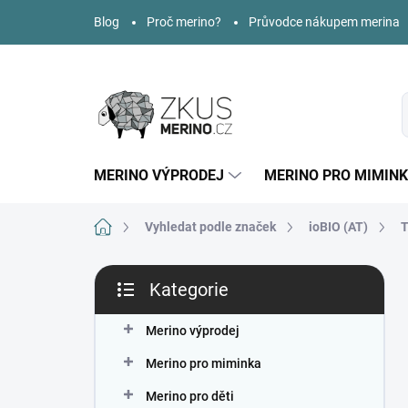
Přejít
Blog
Proč merino?
Průvodce nákupem merina
na
obsah
MERINO VÝPRODEJ
MERINO PRO MIMIN
Domů
Vyhledat podle značek
ioBIO (AT)
T
P
Kategorie
o
Přeskočit
s
kategorie
t
Merino výprodej
r
Merino pro miminka
a
n
Merino pro děti