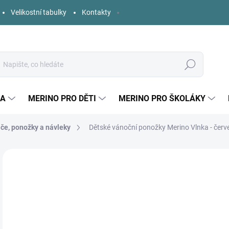
Velikostní tabulky
Kontakty
Hledat
KA
MERINO PRO DĚTI
MERINO PRO ŠKOLÁKY
če, ponožky a návleky
Dětské vánoční ponožky Merino Vlnka - červ
2 hodnocení
Podrobnosti hodnocení
ZNAČKA:
VLNKA
2
Měr
ZVO
cena
VEL