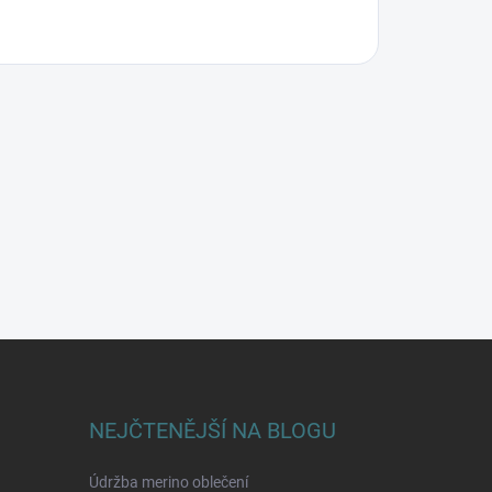
NEJČTENĚJŠÍ NA BLOGU
Údržba merino oblečení