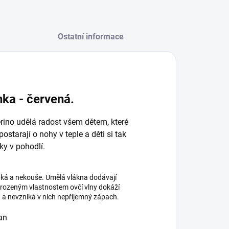
Ostatní informace
ka - červená
.
rino udělá radost všem dětem, které
tarají o nohy v teple a děti si tak
y v pohodlí.
bká a nekouše. Umělá vlákna dodávají
řirozeným vlastnostem ovčí vlny dokáží
 a nevzniká v nich nepříjemný zápach.
tan