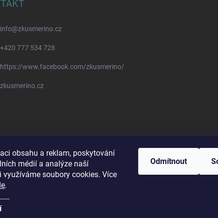
TAKT
info
@
zkusmerino.cz
+420 777 534 728
https://www.facebook.com/zkusmerino/
zkusmerino.cz
zaci obsahu a reklam, poskytování
Odmítnout
S
lních médií a analýze naší
i využíváme soubory cookies. Více
de
.
í
na.
Upravit nastavení cookies