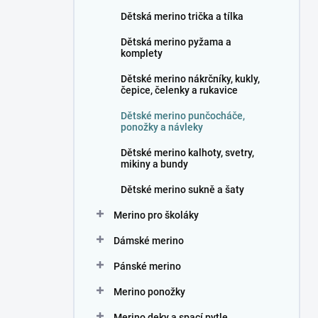
n
Dětská merino trička a tílka
í
p
Dětská merino pyžama a
a
komplety
n
Dětské merino nákrčníky, kukly,
e
čepice, čelenky a rukavice
l
Dětské merino punčocháče,
ponožky a návleky
Dětské merino kalhoty, svetry,
mikiny a bundy
Dětské merino sukně a šaty
Merino pro školáky
Dámské merino
Pánské merino
Merino ponožky
Merino deky a spací pytle