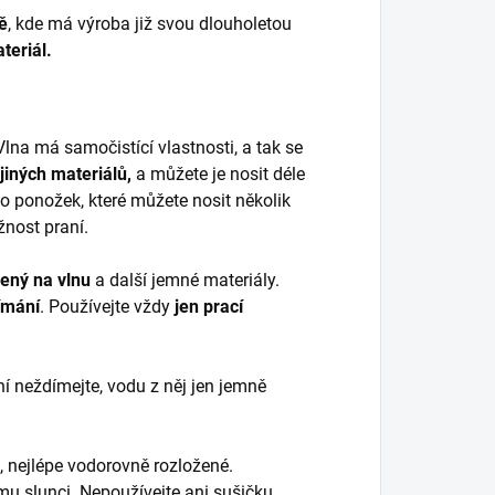
ě
, kde má výroba již svou dlouholetou
teriál.
Vlna má samočistící vlastnosti, a tak se
 jiných materiálů,
a můžete je nosit déle
o ponožek, které můžete nosit několik
žnost praní.
čený na vlnu
a další jemné materiály.
ímání
. Používejte vždy
jen prací
ní neždímejte, vodu z něj jen jemně
, nejlépe vodorovně rozložené.
u slunci. Nepoužívejte ani sušičku