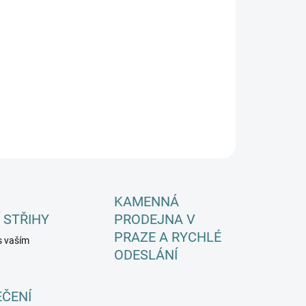
EME DORUČIT DO:
ZVOLTE VARIANTU
−
+
Přidat do košíku
ILNÍ INFORMACE
ZEPTAT SE
HLÍDAT
KAMENNÁ
 STŘIHY
PRODEJNA V
PRAZE A RYCHLÉ
s vaším
ODESLÁNÍ
EČENÍ