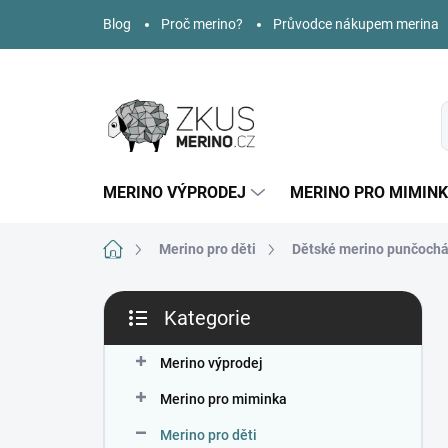
Přejít
Blog
Proč merino?
Průvodce nákupem merina
na
obsah
MERINO VÝPRODEJ
MERINO PRO MIMIN
Domů
Merino pro děti
Dětské merino punčochá
P
Kategorie
o
Přeskočit
s
kategorie
t
Merino výprodej
r
Merino pro miminka
a
n
Merino pro děti