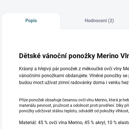
Popis
Hodnocení (2)
Dětské vánoční ponožky Merino Vln
Krásný a hřejivý pár ponožek z měkoučké ovčí vlny Me
vánočními ponožkami obdarujete. Vlněné ponožky se pos
budou moct užívat zimní radovánky doma i venku hezk
Příze ponožek obsahuje česanou ovčí vlnu Merino, která je he
materiálu pevnost, pružnost a odolnost proti prodření. Díky p
ponožky udržovat stálou teplotu, odvádět od pokožky vlhkost,
Materiál: 45 % ovčí vlna Merino, 45 % akryl, 10 % elas