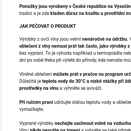
Ponožky jsou vyrobeny v České republice na Vysočin
tradici a je zde
kladen důraz na kvalitu a prvotřídní ma
JAK PEČOVAT O PRODUKT
Výrobky z ovčí vlny jsou velmi
nenáročné na údržbu.
oblečení z vlny nemusí prát tak často, jako výrobky z
bez vyprání. To je výhoda například u termoprádla neb
dní po sobě třeba při výletě do přírody, kde nemáte mo
Vlněné oblečení
můžete prát v pračce na program ur
Důležitá je
teplota vody do 30°C a nízké otáčky při žd
prostředky na vlnu
a vyhněte se aviváži.
Při ručním praní
udržujte stálou teplotu vody a obleče
vymačkejte.
Vyprané výrobky
nechejte uschnout volně na vzduchu
Vlnu
nikdy nesušte na topení
a vyhněte se také přímém