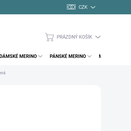
CZK
PRÁZDNÝ KOŠÍK
NÁKUPNÍ
KOŠÍK
DÁMSKÉ MERINO
PÁNSKÉ MERINO
MERINO PONO
ená
99 Kč
ná
LTE VARIANTU
:
IKOSTI PONOŽKY