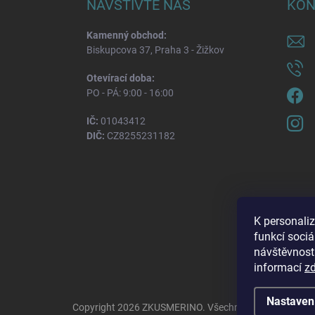
NAVŠTIVTE NÁS
KON
Kamenný obchod:
Biskupcova 37, Praha 3 - Žižkov
Otevírací doba:
PO - PÁ: 9:00 - 16:00
IČ:
01043412
DIČ:
CZ8255231182
K personali
funkcí sociá
návštěvnost
informací
z
Nastaven
Copyright 2026
ZKUSMERINO
. Všechna práva vyhraze