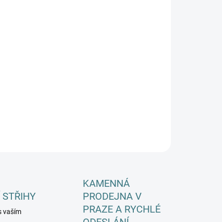
EME DORUČIT DO:
12.8.2026
−
+
Přidat do košíku
ILNÍ INFORMACE
ZEPTAT SE
HLÍDAT
KAMENNÁ
 STŘIHY
PRODEJNA V
PRAZE A RYCHLÉ
s vaším