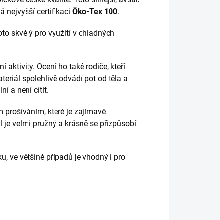
á nejvyšší certifikaci
Öko-Tex 100
.
roto skvělý pro využití v chladných
 aktivity. Ocení ho také rodiče, kteří
ateriál spolehlivě odvádí pot od těla a
ní a není cítit.
m prošíváním, které je zajímavě
l je velmi pružný a krásně se přizpůsobí
ku, ve většině případů je vhodný i pro