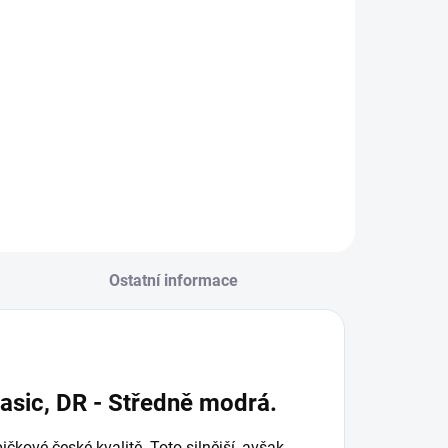
Ostatní informace
sic, DR - Středně modrá.
čkové české kvalitě. Toto silnější, avšak