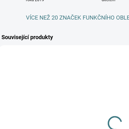
VÍCE NEŽ 20 ZNAČEK FUNKČNÍHO OBL
Související produkty
AKCE
SKLADEM
SKLADEM
(3 KS)
(>5 KS)
Dětské ZIMNÍ
SONETT
merino
Olivový prací
ponožky
gel na vlnu a
Surtex - různé
179 Kč
hedvábí - 1 L
barvy
249 Kč