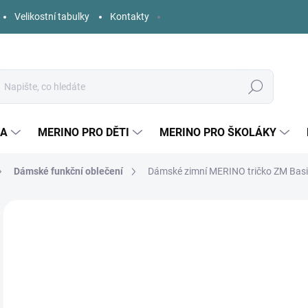
Velikostní tabulky
Kontakty
Hledat
KA
MERINO PRO DĚTI
MERINO PRO ŠKOLÁKY
Dámské funkční oblečení
Dámské zimní MERINO tričko ZM Basic
Neohodnoceno
Podrobnosti hodnocení
ZNAČKA:
ZM BASI
1 
Měr
SK
cena
VELI