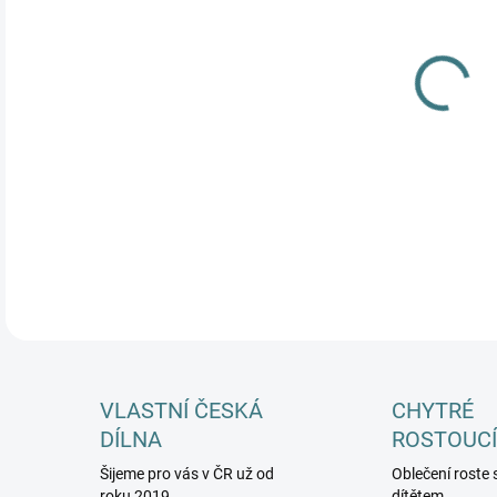
MŮŽ
DETA
VLASTNÍ ČESKÁ
CHYTRÉ
DÍLNA
ROSTOUCÍ
Šijeme pro vás v ČR už od
Oblečení roste 
roku 2019
dítětem