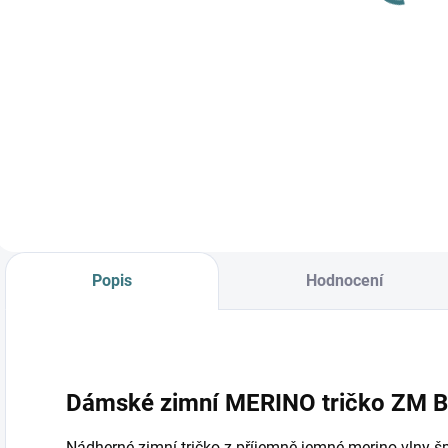
Detail
Do košíku
Prémiová péče s
bio olivovým olejem
a levandulí.
Ekologický prací gel
vyvinutý speciálně
pro nejjemnější
merino vlnu a
hedvábí.
Neobsahuje
Popis
Hodnocení
enzymy, vyživuje
vlákno a vrací mu...
Dámské zimní MERINO tričko ZM Ba
Nádherné zimní tričko z příjemně jemné merino vlny špi