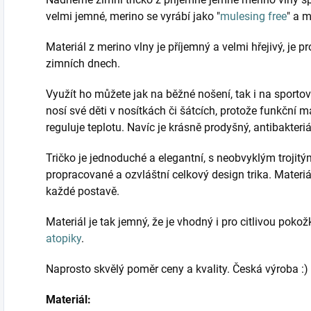
velmi jemné, merino se vyrábí jako "
mulesing free
" a m
Materiál z merino vlny je příjemný a velmi hřejivý, je p
zimních dnech.
Využít ho můžete jak na běžné nošení, tak i na sportovní
nosí své děti v nosítkách či šátcích, protože funkční m
reguluje teplotu. Navíc je krásně prodyšný, antibakteriál
Tričko je jednoduché a elegantní, s neobvyklým trojitý
propracované a ozvláštní celkový design trika. Materiá
každé postavě.
Materiál je tak jemný, že je vhodný i pro citlivou pokož
atopiky
.
Naprosto skvělý poměr ceny a kvality. Česká výroba :)
Materiál: