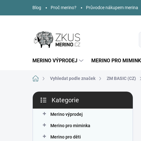
Přejít
Blog
Proč merino?
Průvodce nákupem merina
na
obsah
MERINO VÝPRODEJ
MERINO PRO MIMIN
Domů
Vyhledat podle značek
ZM BASIC (CZ)
P
Kategorie
o
Přeskočit
s
kategorie
t
Merino výprodej
r
Merino pro miminka
a
n
Merino pro děti