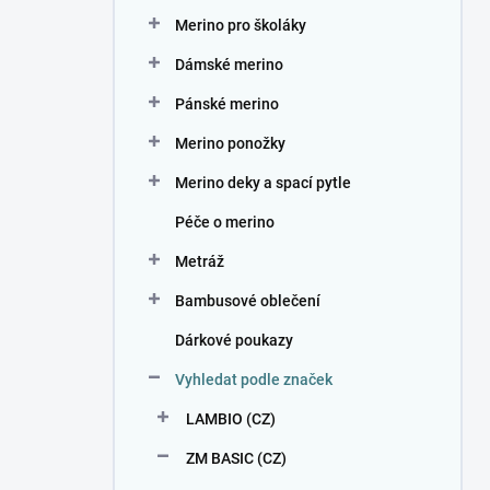
n
Merino pro školáky
í
p
Dámské merino
a
n
Pánské merino
e
Merino ponožky
l
Merino deky a spací pytle
Péče o merino
Metráž
Bambusové oblečení
Dárkové poukazy
Vyhledat podle značek
LAMBIO (CZ)
ZM BASIC (CZ)