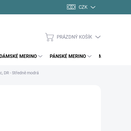
CZK
PRÁZDNÝ KOŠÍK
NÁKUPNÍ
KOŠÍK
DÁMSKÉ MERINO
PÁNSKÉ MERINO
MERINO PONO
, DR - Středně modrá
C
259 Kč
ná
LADEM
(2 KS)
:
KOSTI DOSPĚLÍ