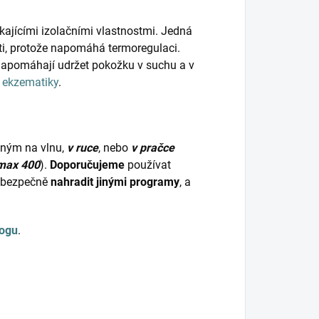
kajícími izolačními vlastnostmi. Jedná
ěti, protože napomáhá termoregulaci.
napomáhají udržet pokožku v suchu a v
o
ekzematiky
.
dným na vlnu,
v ruce
, nebo
v pračce
max 400
).
Doporučujeme
používat
bezpečně
nahradit jinými programy
, a
logu
.