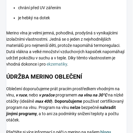
chrání před UV zářením
je hebký na dotek
Merino vlna je velmi jemná, pohodlná, prodyšná s vynikajícími
izolačními vlastnostmi. Jedná se o jeden z nejvhodnějších
materiálů pro nejmenší děti, protože napomáhá termoregulaci.
Dutá vlákna a velké množství vzduchových kapsiček napomáhají
udržet pokožku v suchu a v teple. Díky těmto vlastnostem je
vhodná dokonce i pro
ekzematiky
.
ÚDRŽBA MERINO OBLEČENÍ
Oblečení doporučujeme prát pracím prostředkem vhodným na
vlnu,
v ruce
, nebo
v pračce
programem
na vlnu na 30°C
na nízké
otáčky (ideálně
max 400
).
Doporučujeme
používat certifikovaný
program na vlnu. Program na vlnu
nelze
bezpečně
nahradit
jinými programy
, a to ani za podmínky snížení teploty a počtu
otáček.
Přečtěte si více informací o péči o merino na našem
blogu
.