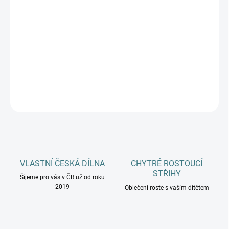
DOSPĚLÍ
MŮŽEME DORUČIT DO:
11.8.2026
−
+
Přidat do košíku
DETAILNÍ INFORMACE
ZEPTAT SE
HLÍDAT
VLASTNÍ ČESKÁ DÍLNA
CHYTRÉ ROSTOUCÍ
STŘIHY
Šijeme pro vás v ČR už od roku
2019
Oblečení roste s vaším dítětem