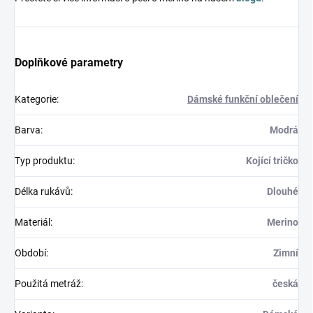
Doplňkové parametry
Kategorie
:
Dámské funkční oblečení
Barva
:
Modrá
Typ produktu
:
Kojící tričko
Délka rukávů
:
Dlouhé
Materiál
:
Merino
Období
:
Zimní
Použitá metráž
:
česká