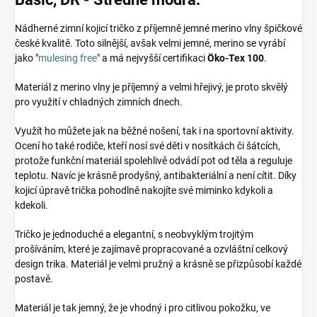
Nádherné zimní kojicí tričko z příjemně jemné merino vlny špičkové
české kvalitě. Toto silnější, avšak velmi jemné, merino se vyrábí
jako "
mulesing free
" a má nejvyšší certifikaci
Öko-Tex 100
.
Materiál z merino vlny je příjemný a velmi hřejivý, je proto skvělý
pro využití v chladných zimních dnech.
Využít ho můžete jak na běžné nošení, tak i na sportovní aktivity.
Ocení ho také rodiče, kteří nosí své děti v nosítkách či šátcích,
protože funkční materiál spolehlivě odvádí pot od těla a reguluje
teplotu. Navíc je krásně prodyšný, antibakteriální a není cítit. Díky
kojicí úpravě trička pohodlně nakojíte své miminko kdykoli a
kdekoli.
Tričko je jednoduché a elegantní, s neobvyklým trojitým
prošíváním, které je zajímavě propracované a ozvláštní celkový
design trika. Materiál je velmi pružný a krásně se přizpůsobí každé
postavě.
Materiál je tak jemný, že je vhodný i pro citlivou pokožku, ve