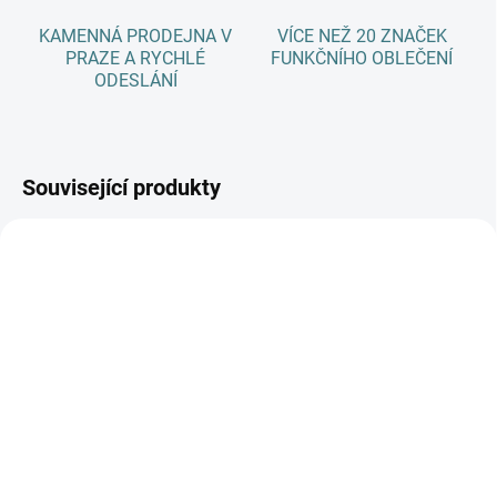
KAMENNÁ PRODEJNA V
VÍCE NEŽ 20 ZNAČEK
PRAZE A RYCHLÉ
FUNKČNÍHO OBLEČENÍ
ODESLÁNÍ
Související produkty
AKCE
SKLADEM
(3 KS)
SKLADEM
(>5 KS)
Dětské ZIMNÍ merino
SONETT Olivový prací
ponožky Surtex - různé