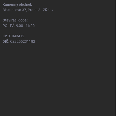
Kamenný obchod:
Biskupcova 37, Praha 3 - Žižkov
Otevírací doba:
PO - PÁ: 9:00 - 16:00
IČ:
01043412
DIČ:
CZ8255231182