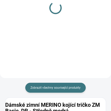
gel na vlnu a hedvábí - 1
barvy
L
179 Kč
249 Kč
Detail
Do košíku
Prémiová péče s bio olivovým
olejem a levandulí. Ekologický
prací gel vyvinutý speciálně pro
nejjemnější merino vlnu a
hedvábí. Neobsahuje enzymy,
vyživuje vlákno a vrací mu...
Zobrazit všechny související produkty
Dámské zimní MERINO kojící tričko ZM
Basic, DR - Středně modrá.