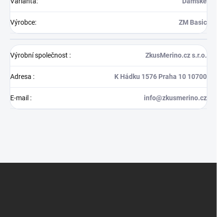
Varianta
:
Dámské
Výrobce
:
ZM Basic
Výrobní společnost
:
ZkusMerino.cz s.r.o.
Adresa
:
K Hádku 1576 Praha 10 10700
E-mail
:
info@zkusmerino.cz
Z
á
p
a
t