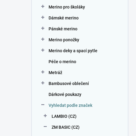
n
Merino pro školáky
í
p
Dámské merino
a
n
Pánské merino
e
Merino ponožky
l
Merino deky a spací pytle
Péče o merino
Metráž
Bambusové oblečení
Dárkové poukazy
Vyhledat podle značek
LAMBIO (CZ)
ZM BASIC (CZ)