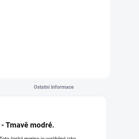
Středně modré
Modré
Detail
Detail
Ostatní informace
c - Tmavě modré.
 Toto české merino je vyráběné jako