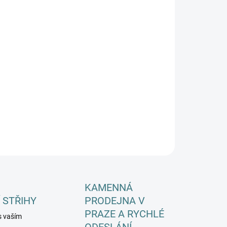
EME DORUČIT DO:
ZVOLTE VARIANTU
−
+
Přidat do košíku
ILNÍ INFORMACE
ZEPTAT SE
HLÍDAT
KAMENNÁ
 STŘIHY
PRODEJNA V
PRAZE A RYCHLÉ
s vaším