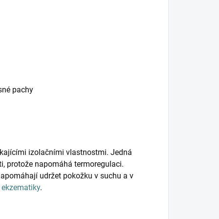
esné pachy
kajícími izolačními vlastnostmi. Jedná
ěti, protože napomáhá termoregulaci.
napomáhají udržet pokožku v suchu a v
o
ekzematiky
.