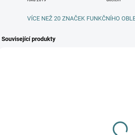
VÍCE NEŽ 20 ZNAČEK FUNKČNÍHO OBL
Související produkty
AKCE
SKLADEM
SKLADEM
(3 KS)
(>5 KS)
Dětské ZIMNÍ
SONETT
merino
Olivový prací
c
ponožky
gel na vlnu a
m
Surtex - různé
179 Kč
hedvábí - 1 L
Z
barvy
249 Kč