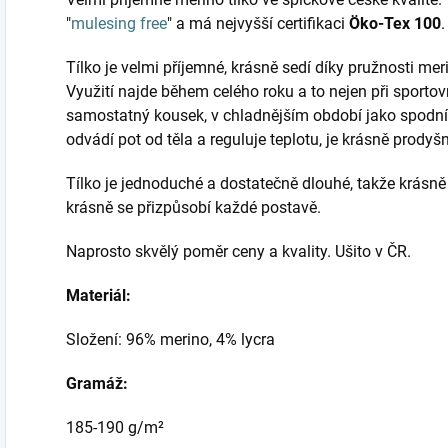
"
mulesing free
" a má nejvyšší certifikaci
Öko-Tex 100
.
Tílko je velmi příjemné, krásně sedí díky pružnosti meri
Využití najde během celého roku a to nejen při sportov
samostatný kousek, v chladnějším období jako spodní 
odvádí pot od těla a reguluje teplotu, je krásně prodyšný
Tílko je jednoduché a dostatečně dlouhé, takže krásně 
krásně se přizpůsobí každé postavě.
Naprosto skvělý poměr ceny a kvality. Ušito v ČR.
Materiál:
Složení: 96% merino, 4% lycra
Gramáž:
185-190 g/m²