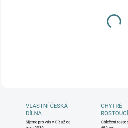
MŮŽ
DETA
VLASTNÍ ČESKÁ
CHYTRÉ
DÍLNA
ROSTOUCÍ
Šijeme pro vás v ČR už od
Oblečení roste 
roku 2019
dítětem