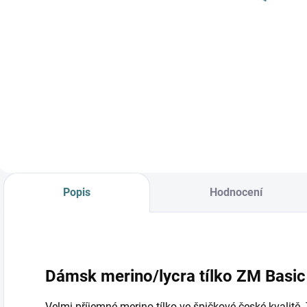
Detail
Do košíku
Prémiová péče s
bio olivovým olejem
a levandulí.
Ekologický prací gel
vyvinutý speciálně
pro nejjemnější
merino vlnu a
hedvábí.
Neobsahuje
Popis
Hodnocení
enzymy, vyživuje
vlákno a vrací mu...
Dámsk merino/lycra tílko ZM Basi
Velmi příjemné merino tílko ve špičkové české kvalitě.