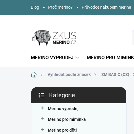
Přejít
Blog
Proč merino?
Průvodce nákupem merina
na
obsah
MERINO VÝPRODEJ
MERINO PRO MIMIN
Domů
Vyhledat podle značek
ZM BASIC (CZ)
P
Kategorie
o
Přeskočit
s
kategorie
t
Merino výprodej
r
Merino pro miminka
a
n
Merino pro děti