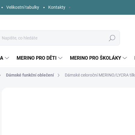
Velikostní tabulky
Kontakty
Hledat
KA
MERINO PRO DĚTI
MERINO PRO ŠKOLÁKY
Dámské funkční oblečení
Dámské celoroční MERINO/LYCRA tílk
Neohodnoceno
Podrobnosti hodnocení
ZNAČKA:
ZM BASI
9
Měr
ZVO
cena
VELI