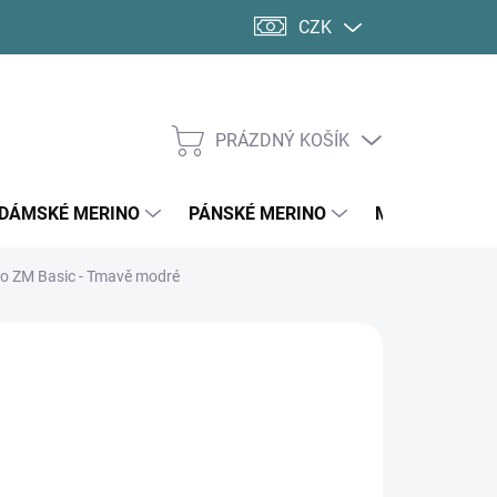
CZK
PRÁZDNÝ KOŠÍK
NÁKUPNÍ
KOŠÍK
DÁMSKÉ MERINO
PÁNSKÉ MERINO
MERINO PONO
o ZM Basic - Tmavě modré
C
90 Kč
ná
LTE VARIANTU
:
KOSTI DOSPĚLÍ