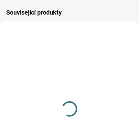
Související produkty
AKCE
SKLADEM
(1 KS)
SKLADEM
(>5 KS)
OVERAL IOBIO vařená
SONETT Olivový prací
vlna - Antracit
gel na vlnu a hedvábí - 1
2 690 Kč
L
Detail
249 Kč
Do košíku