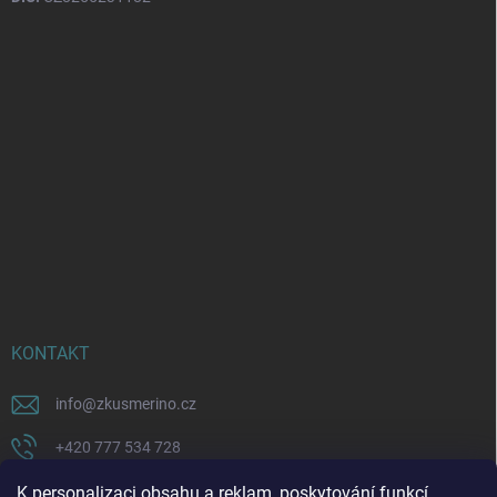
KONTAKT
info
@
zkusmerino.cz
+420 777 534 728
https://www.facebook.com/zkusmerino/
K personalizaci obsahu a reklam, poskytování funkcí