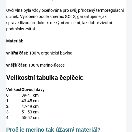
Ovčí vlna byla vždy oceňována pro svůj přirozený termoregulační
účinek. Vyrobeno podle směrnic GOTS, garantujeme jak
spravedlivou produkci s nízkými emisemi, tak dobré životní
podmínky zvířat.
Materiál:
vnitřní část:
100 % organická bavlna
vnější část:
100 % merino-fleece
Velikostní tabulka čepiček:
Velikost
Obvod hlavy
0
39-41 cm
1
43-45 cm
2
47-49 cm
3
51-53 cm
4
55-57 cm
Proč je merino tak úžasný materiál?