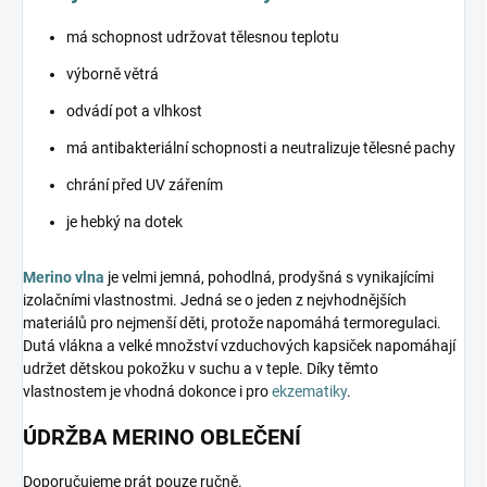
má schopnost udržovat tělesnou teplotu
výborně větrá
odvádí pot a vlhkost
má antibakteriální schopnosti a neutralizuje tělesné pachy
chrání před UV zářením
je hebký na dotek
Merino vlna
je velmi jemná, pohodlná, prodyšná s vynikajícími
izolačními vlastnostmi. Jedná se o jeden z nejvhodnějších
materiálů pro nejmenší děti, protože napomáhá termoregulaci.
Dutá vlákna a velké množství vzduchových kapsiček napomáhají
udržet dětskou pokožku v suchu a v teple. Díky těmto
vlastnostem je vhodná dokonce i pro
ekzematiky
.
ÚDRŽBA MERINO OBLEČENÍ
Doporučujeme prát pouze ručně.