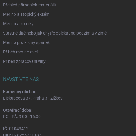
Přehled přírodních materiálů
Merino a atopický ekzém
Merino a žmolky
Šťastné dítě nebo jak chytře oblékat na podzim a v zimě
Merino pro klidný spánek
Příběh merino ovcí
Příběh zpracování vlny
NAVŠTIVTE NÁS
Kamenný obchod:
Biskupcova 37, Praha 3 - Žižkov
Otevírací doba:
PO - PÁ: 9:00 - 16:00
IČ:
01043412
DIČ:
CZ8255231182