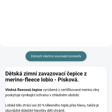
Prémiová péče s bio olivovým
olejem a levandulí. Ekologický
prací gel vyvinutý speciálně pro
nejjemnější merino vlnu a
hedvábí. Neobsahuje enzymy,
vyživuje vlákno a vrací mu...
Zobrazit všechny související produkty
Dětská zimní zavazovací čepice z
merino-fleece Iobio - Písková.
Vlněná fleecová čepice
vyrobená z certifikované merino vlny
poskytuje vynikající ochranu v chladném období.
Lidské tělo ztrácí asi 30 % tělesného tepla přes hlavu, takže je
obzvláště důležité hlavičky dětí chránit.