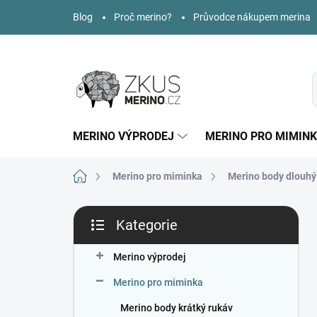
Přejít
Blog
Proč merino?
Průvodce nákupem merina
na
obsah
MERINO VÝPRODEJ
MERINO PRO MIMIN
Domů
Merino pro miminka
Merino body dlouhý
P
Kategorie
o
Přeskočit
s
kategorie
t
Merino výprodej
r
Merino pro miminka
a
n
Merino body krátký rukáv