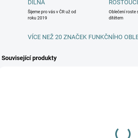
DÍLNA
ROSTOUCÍ
Šijeme pro vás v ČR už od
Oblečení roste 
roku 2019
dítětem
VÍCE NEŽ 20 ZNAČEK FUNKČNÍHO OBL
Související produkty
SKLADEM
(1 KS)
Merino fleece
kalhoty Engel -