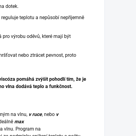
na dotek.
 reguluje teplotu a nepůsobí nepříjemně
á pro výrobu oděvů, které mají být
ršťovat nebo ztrácet pevnost, proto
viscóza pomáhá zvýšit pohodlí tím, že je
o vlna dodává teplo a funkčnost.
dným na vlnu,
v ruce
, nebo
v
ideálně
max
na vlnu. Program na