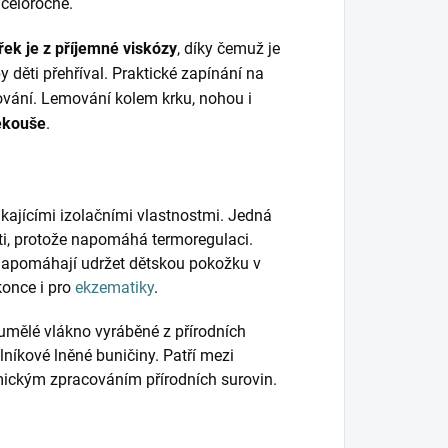
 celoročně.
třek je z příjemné viskózy
, díky čemuž je
by děti přehříval. Praktické zapínání na
ování. Lemování kolem krku, nohou i
ekouše
.
kajícími izolačními vlastnostmi. Jedná
ěti, protože napomáhá termoregulaci.
napomáhají udržet dětskou pokožku v
konce i pro
ekzematiky
.
umělé vlákno vyráběné z přírodních
lníkové lněné buničiny. Patří mezi
mickým zpracováním přírodních surovin.