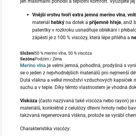
jen maximální pohodlí a teplotní komfort. Využijete jej
Vnější vrstvu tvoří extra jemná merino vlna
,
vni
materiál
hebký
na dotek a
příjemně hřeje
, aniž 
patentky v rozkroku usnadňuje oblékání i přebal
zápěstí je z 100 % viscózy, která lépe přiléhá a
n
Složení
50 % merino vlna, 50 % viscóza
Sezóna
Podzim / Zima
Merino vlna
je velmi jemná, pohodlná, prodyšná s vyni
se o jeden z nejvhodnějších materiálů pro nejmenší d
Dutá vlákna a velké množství vzduchových kapsiček 
suchu a v teple. Díky těmto vlastnostem je vhodná do
Viskóza
(často nazývaná také viscóza nebo rayon) je 
materiálů, konkrétně z celulózy dřevní hmoty nebo bav
takzvaná regenerovaná vlákna, protože se vyrábí che
Charakteristika viscózy: