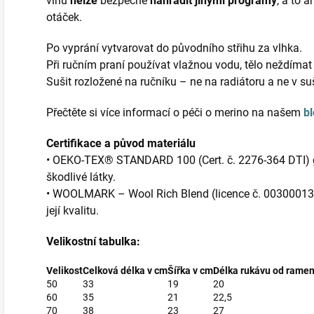
vlnu
nelze
bezpečně
nahradit jinými programy
, a to 
otáček.
Po vyprání vytvarovat do původního střihu za vlhka.
Při ručním praní používat vlažnou vodu, tělo neždímat
Sušit rozložené na ručníku – ne na radiátoru a ne v su
Přečtěte si více informací o péči o merino na našem
b
Certifikace a původ materiálu
• OEKO-TEX® STANDARD 100 (Cert. č. 2276-364 DTI) ga
škodlivé látky.
• WOOLMARK – Wool Rich Blend (licence č. 0030001353
její kvalitu.
Velikostní tabulka:
Velikost
Celková délka v cm
Šířka v cm
Délka rukávu od ramen
50
33
19
20
60
35
21
22,5
70
38
23
27