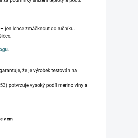
ani za podmínky snížení teploty a počtu
 – jen lehce zmáčknout do ručníku.
šičce.
logu
.
rantuje, že je výrobek testován na
) potvrzuje vysoký podíl merino vlny a
e v cm