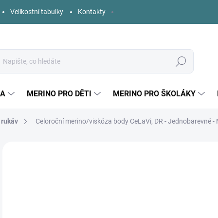
Velikostní tabulky
Kontakty
Hledat
KA
MERINO PRO DĚTI
MERINO PRO ŠKOLÁKY
 rukáv
Celoroční merino/viskóza body CeLaVi, DR - Jednobarevné - 
Neohodnoceno
Podrobnosti hodnocení
ZNAČKA:
CELAVI
AKCE
9
Měr
ZVO
cena