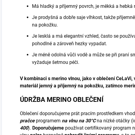
Má hladký a příjemný povrch, je měkká a hebká 
Je prodyšná a dobře saje vlhkost, takže příjemně
na pokožku.
Je lesklá a má elegantní vzhled, často se použív
pohodlné a zároveň hezky vypadat.
Je méně odolná vůči vodě a může se při praní sm
vyžaduje šetrnou péči.
V kombinaci s merino vlnou, jako v oblečení CeLaVi, 
materiál jemný a příjemný na pokožku, zatímco merin
ÚDRŽBA MERINO OBLEČENÍ
Oblečení doporučujeme prát pracím prostředkem vho
pračce
programem
na vlnu na 30°C
na nízké otáčky (
400
).
Doporučujeme
používat certifikovaný program 