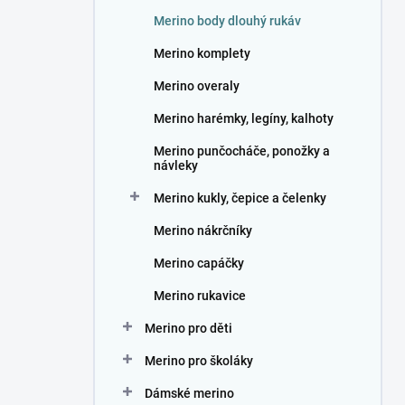
n
Merino body dlouhý rukáv
í
p
Merino komplety
a
n
Merino overaly
e
Merino harémky, legíny, kalhoty
l
Merino punčocháče, ponožky a
návleky
Merino kukly, čepice a čelenky
Merino nákrčníky
Merino capáčky
Merino rukavice
Merino pro děti
Merino pro školáky
Dámské merino