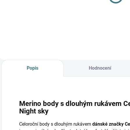
Šafrán
779 Kč
od
Detail
Popis
Hodnocení
Merino body s dlouhým rukávem Ce
Night sky
Celoroční body s dlouhým rukávem
dánské značky C