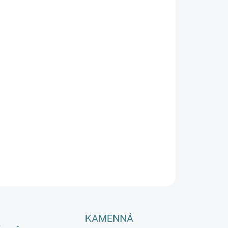
SKÉ VELIKOSTI
EME DORUČIT DO:
ZVOLTE VARIANTU
−
+
Přidat do košíku
hé merino body CeLaVi – Perfektní kombinace extra jemné
no vlny a hebké viskózy pro maximální pohodlí miminka.
tické zapínání na patentky v rozkroku usnadňuje oblékání
alování. Dánská kvalita, která hřeje, ale nepřehřívá! 🐑💚
ILNÍ INFORMACE
ZEPTAT SE
HLÍDAT
KAMENNÁ