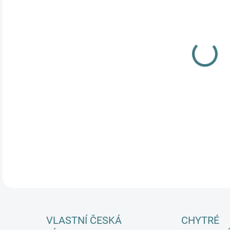
DĚT
MŮŽ
Dlou
meri
Prak
přeb
DETA
VLASTNÍ ČESKÁ
CHYTRÉ