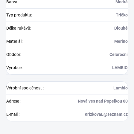
Barva
:
Modrá
Typ produktu
:
Tričko
Délka rukávů
:
Dlouhé
Materiál
:
Merino
Období
:
Celoroční
Výrobce
:
LAMBIO
Výrobní společnost
:
Lambio
Adresa
:
Nová ves nad Popelkou 60
E-mail
:
KrizkovaL@seznam.cz