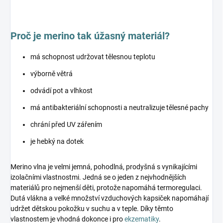
Proč je merino tak úžasný materiál?
má schopnost udržovat tělesnou teplotu
výborně větrá
odvádí pot a vlhkost
má antibakteriální schopnosti a neutralizuje tělesné pachy
chrání před UV zářením
je hebký na dotek
Merino vlna je velmi jemná, pohodlná, prodyšná s vynikajícími
izolačními vlastnostmi. Jedná se o jeden z nejvhodnějších
materiálů pro nejmenší děti, protože napomáhá termoregulaci.
Dutá vlákna a velké množství vzduchových kapsiček napomáhají
udržet dětskou pokožku v suchu a v teple. Díky těmto
vlastnostem je vhodná dokonce i pro
ekzematiky
.