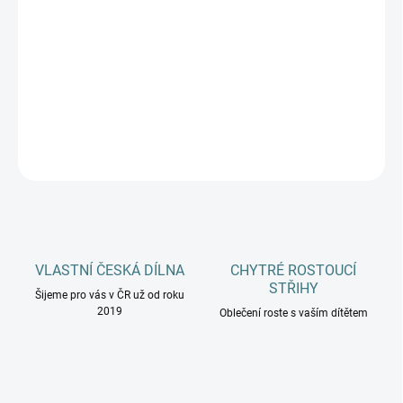
MŮŽEME DORUČIT DO:
ZVOLTE VARIANTU
−
+
Přidat do košíku
DETAILNÍ INFORMACE
ZEPTAT SE
HLÍDAT
VLASTNÍ ČESKÁ DÍLNA
CHYTRÉ ROSTOUCÍ
STŘIHY
Šijeme pro vás v ČR už od roku
2019
Oblečení roste s vaším dítětem