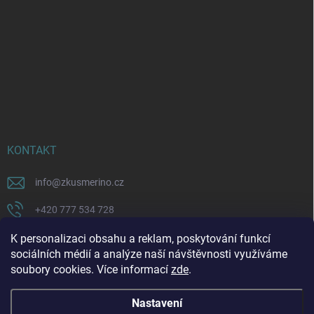
KONTAKT
info
@
zkusmerino.cz
+420 777 534 728
https://www.facebook.com/zkusmerino/
K personalizaci obsahu a reklam, poskytování funkcí
sociálních médií a analýze naší návštěvnosti využíváme
zkusmerino.cz
soubory cookies. Více informací
zde
.
Nastavení