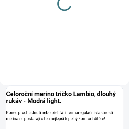
L
115 Kč
249 Kč
Do košíku
Do košíku
Prémiová péče s bio olivovým
olejem a levandulí. Ekologický
prací gel vyvinutý speciálně pro
nejjemnější merino vlnu a
hedvábí. Neobsahuje enzymy,
vyživuje vlákno a vrací mu...
Celoroční merino tričko Lambio, dlouhý
rukáv - Modrá light.
Konec prochladnutí nebo přehřátí, termoregulační vlastnosti
merina se postarají o ten nejlepší tepelný komfort dítěte!