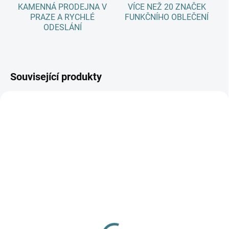
KAMENNÁ PRODEJNA V
VÍCE NEŽ 20 ZNAČEK
PRAZE A RYCHLÉ
FUNKČNÍHO OBLEČENÍ
ODESLÁNÍ
Související produkty
AKCE
AKCE
SKLADEM
SKLADEM
(>5 KS)
(>5 KS)
SONETT Olivový prací
SONETT Sprej na skvrny
gel na vlnu a hedvábí - 1
100 ml