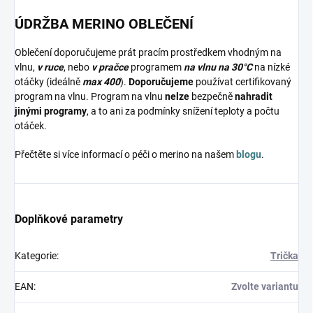
ÚDRŽBA MERINO OBLEČENÍ
Oblečení doporučujeme prát pracím prostředkem vhodným na
vlnu,
v ruce
, nebo
v pračce
programem
na vlnu na 30°C
na nízké
otáčky (ideálně
max 400
).
Doporučujeme
používat certifikovaný
program na vlnu. Program na vlnu
nelze
bezpečně
nahradit
jinými programy
, a to ani za podmínky snížení teploty a počtu
otáček.
Přečtěte si více informací o péči o merino na našem
blogu
.
Doplňkové parametry
Kategorie
:
Trička
EAN
:
Zvolte variantu