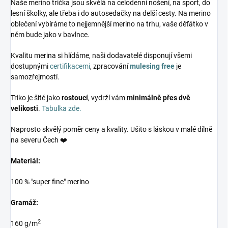
Naše merino trička jsou skvělá na celodenní nošení, na sport, do
lesní školky, ale třeba i do autosedačky na delší cesty. Na merino
oblečení vybíráme to nejjemnější merino na trhu, vaše děťátko v
něm bude jako v bavlnce.
Kvalitu merina si hlídáme, naši dodavatelé disponují všemi
dostupnými
certifikacemi
, zpracování
mulesing free
je
samozřejmostí.
Triko je šité jako
rostoucí
, vydrží vám
minimálně přes dvě
velikosti
.
Tabulka zde.
Naprosto skvělý poměr ceny a kvality. Ušito s láskou v malé dílně
na severu Čech ❤️
Materiál:
100 % "super fine" merino
Gramáž:
2
160 g/m