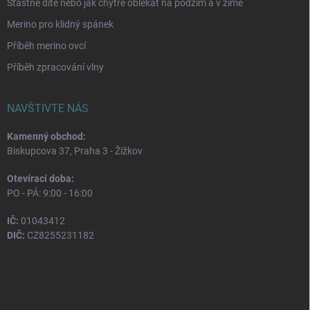
Šťastné dítě nebo jak chytře oblékat na podzim a v zimě
Merino pro klidný spánek
Příběh merino ovcí
Příběh zpracování vlny
NAVŠTIVTE NÁS
Kamenný obchod:
Biskupcova 37, Praha 3 - Žižkov
Otevírací doba:
PO - PÁ: 9:00 - 16:00
IČ:
01043412
DIČ:
CZ8255231182