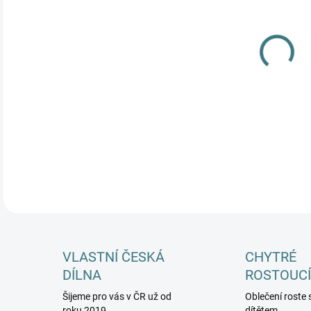
MŮŽ
DETA
VLASTNÍ ČESKÁ
CHYTRÉ
DÍLNA
ROSTOUCÍ
Šijeme pro vás v ČR už od
Oblečení roste 
roku 2019
dítětem