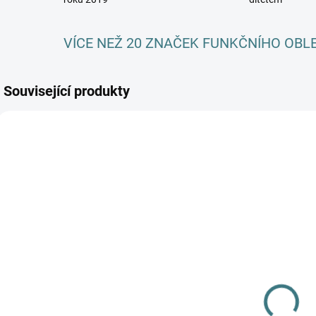
VÍCE NEŽ 20 ZNAČEK FUNKČNÍHO OBL
Související produkty
AKCE
SKLADEM
(>5 KS)
SONETT
Olivový prací
gel na vlnu a
hedvábí - 1 L
249 Kč