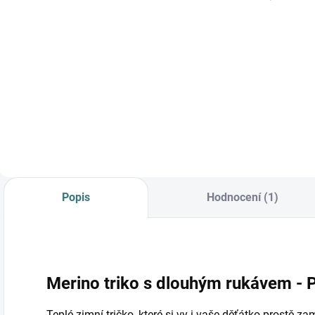
Do košíku
Prémiová péče s
bio olivovým olejem
a levandulí.
Ekologický prací gel
vyvinutý speciálně
pro nejjemnější
merino vlnu a
hedvábí.
Neobsahuje
Popis
Hodnocení (1)
enzymy, vyživuje
vlákno a vrací mu...
Merino triko s dlouhým rukávem - 
Teplé zimní tričko, které si vy i vaše děťátko prostě za