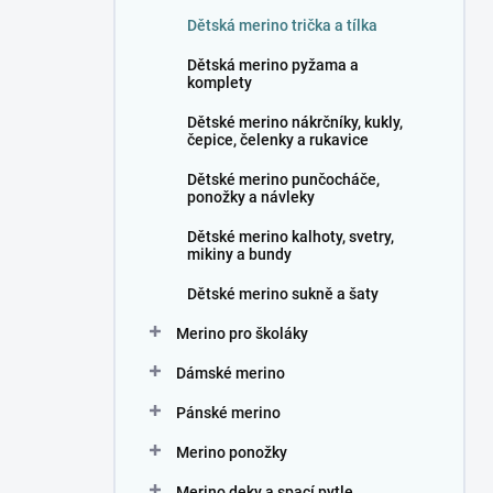
n
Dětská merino trička a tílka
í
p
Dětská merino pyžama a
a
komplety
n
Dětské merino nákrčníky, kukly,
e
čepice, čelenky a rukavice
l
Dětské merino punčocháče,
ponožky a návleky
Dětské merino kalhoty, svetry,
mikiny a bundy
Dětské merino sukně a šaty
Merino pro školáky
Dámské merino
Pánské merino
Merino ponožky
Merino deky a spací pytle