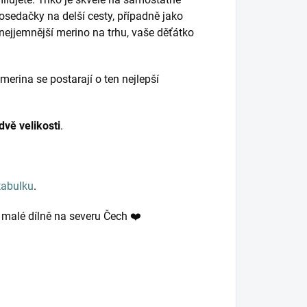
tosedačky na delší cesty, případně jako
nejjemnější merino na trhu, vaše děťátko
merina se postarají o ten nejlepší
vě velikosti
.
tabulku
.
v malé dílně na severu Čech ❤️