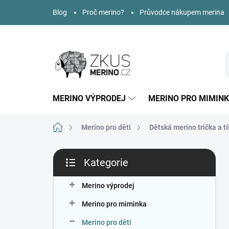
Přejít
Blog
Proč merino?
Průvodce nákupem merina
na
obsah
MERINO VÝPRODEJ
MERINO PRO MIMIN
Domů
Merino pro děti
Dětská merino trička a tí
P
Kategorie
o
Přeskočit
s
kategorie
t
Merino výprodej
r
Merino pro miminka
a
n
Merino pro děti