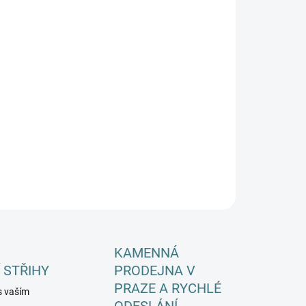
EME DORUČIT DO:
11.8.2026
−
+
Přidat do košíku
ILNÍ INFORMACE
ZEPTAT SE
HLÍDAT
KAMENNÁ
 STŘIHY
PRODEJNA V
PRAZE A RYCHLÉ
s vaším