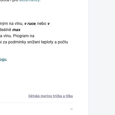
dným na vlnu,
v ruce
, nebo
v
ideálně
max
na vlnu. Program na
ani za podmínky snížení teploty a počtu
logu
.
Dětská merino trička a tílka
—