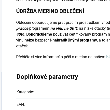
ÚDRŽBA MERINO OBLEČENÍ
Oblečení doporučujeme prát pracím prostředkem vho
pračce
programem
na vlnu na 30°C
na nízké otáčky (
400
).
Doporučujeme
používat certifikovaný program 
vlnu
nelze
bezpečně
nahradit jinými programy
, a to 
otáček.
Přečtěte si více informací o péči o merino na našem
b
Doplňkové parametry
Kategorie
:
EAN
: