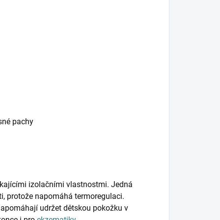
esné pachy
kajícími izolačními vlastnostmi. Jedná
ěti, protože napomáhá termoregulaci.
napomáhají udržet dětskou pokožku v
konce i pro
ekzematiky
.