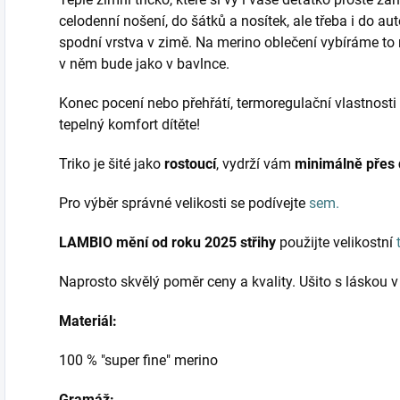
celodenní nošení, do šátků a nosítek, ale třeba i do au
spodní vrstva v zimě. Na merino oblečení vybíráme to 
v něm bude jako v bavlnce.
Konec pocení nebo přehřátí, termoregulační vlastnosti 
tepelný komfort dítěte!
Triko je šité jako
rostoucí
, vydrží vám
minimálně přes d
Pro výběr správné velikosti se podívejte
sem.
LAMBIO mění od roku 2025 střihy
použijte velikostní
Naprosto skvělý poměr ceny a kvality. Ušito s láskou 
Materiál:
100 % "super fine" merino
Gramáž: