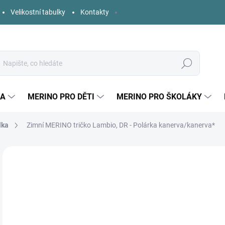
Velikostní tabulky
Kontakty
Hledat
KA
MERINO PRO DĚTI
MERINO PRO ŠKOLÁKY
lka
Zimní MERINO tričko Lambio, DR - Polárka kanerva/kanerva*
1 hodnocení
Podrobnosti hodnocení
ZNAČKA:
LAMBIO
7
Měr
SK
cena
DĚT