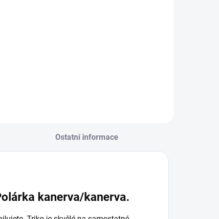
Ostatní informace
Polárka kanerva/kanerva.
milujete. Triko je skvělé na samostatné