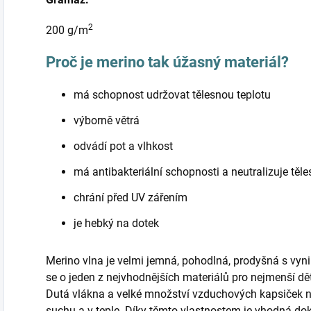
2
200 g/m
Proč je merino tak úžasný materiál?
má schopnost udržovat tělesnou teplotu
výborně větrá
odvádí pot a vlhkost
má antibakteriální schopnosti a neutralizuje těl
chrání před UV zářením
je hebký na dotek
Merino vlna je velmi jemná, pohodlná, prodyšná s vyni
se o jeden z nejvhodnějších materiálů pro nejmenší d
Dutá vlákna a velké množství vzduchových kapsiček 
suchu a v teple. Díky těmto vlastnostem je vhodná do