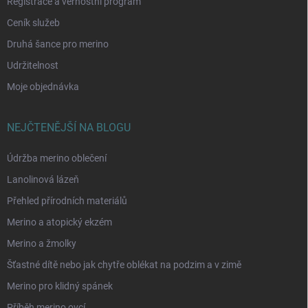
Registrace a věrnostní program
Ceník služeb
Druhá šance pro merino
Udržitelnost
Moje objednávka
NEJČTENĚJŠÍ NA BLOGU
Údržba merino oblečení
Lanolinová lázeň
Přehled přírodních materiálů
Merino a atopický ekzém
Merino a žmolky
Šťastné dítě nebo jak chytře oblékat na podzim a v zimě
Merino pro klidný spánek
Příběh merino ovcí