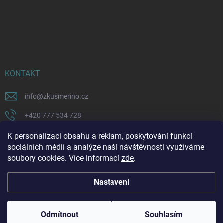
KONTAKT
info
@
zkusmerino.cz
+420 777 534 728
https://www.facebook.com/zkusmerino/
K personalizaci obsahu a reklam, poskytování funkcí
sociálních médií a analýze naší návštěvnosti využíváme
zkusmerino.cz
soubory cookies. Více informací
zde
.
Nastavení
Copyright 2026
ZKUSMERINO
. Všechna práva vyhrazena.
Upravit nastavení
cookies
Odmítnout
Souhlasím