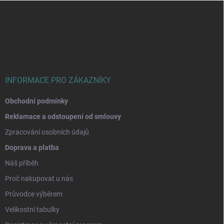
Z
á
p
a
t
í
INFORMACE PRO ZÁKAZNÍKY
Obchodní podmínky
Reklamace a odstoupení od smlouvy
Zpracování osobních údajů
Doprava a platba
Náš příběh
Proč nakupovat u nás
Průvodce výběrem
Velikostní tabulky