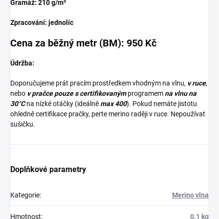
Gramáž: 210 g/m²
Zpracování: jednolíc
Cena za běžný metr (BM): 950 Kč
Údržba:
Doporučujeme prát pracím prostředkem vhodným na vlnu,
v ruce
,
nebo
v pračce pouze s certifikovaným
programem
na vlnu na
30°C
na nízké otáčky (ideálně
max 400
). Pokud nemáte jistotu
ohledně certifikace pračky, perte merino raději v ruce. Nepoužívat
sušičku.
Doplňkové parametry
Kategorie
:
Merino vlna
Hmotnost
:
0.1 kg