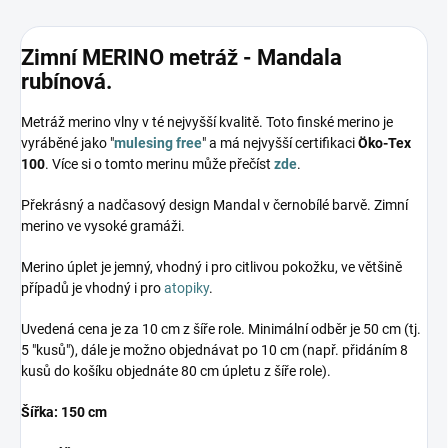
Zimní MERINO metráž - Mandala
rubínová.
Metráž merino vlny v té nejvyšší kvalitě. Toto finské merino je
vyráběné jako "
mulesing free
" a má nejvyšší certifikaci
Öko-Tex
100
. Více si o tomto merinu může přečíst
zde
.
Překrásný a nadčasový design Mandal v černobílé barvě. Zimní
merino ve vysoké gramáži.
Merino úplet je jemný, vhodný i pro citlivou pokožku, ve většině
případů je vhodný i pro
atopiky
.
Uvedená cena je za 10 cm z šíře role. Minimální odběr je 50 cm (tj.
5 "kusů"), dále je možno objednávat po 10 cm (např. přidáním 8
kusů do košíku objednáte 80 cm úpletu z šíře role).
Šířka: 150 cm