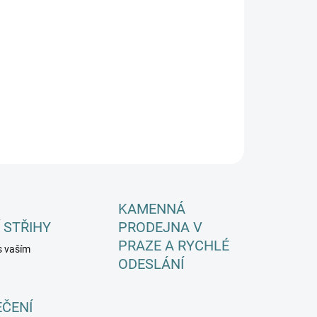
EME DORUČIT DO:
ZVOLTE VARIANTU
−
+
Přidat do košíku
ILNÍ INFORMACE
ZEPTAT SE
HLÍDAT
KAMENNÁ
 STŘIHY
PRODEJNA V
PRAZE A RYCHLÉ
s vaším
ODESLÁNÍ
EČENÍ