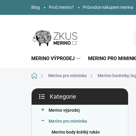
Přejít
Blog
Proč merino?
Průvodce nákupem merina
na
obsah
MERINO VÝPRODEJ
MERINO PRO MIMIN
Domů
Merino pro miminka
Merino harémky, leg
P
Kategorie
o
Přeskočit
s
kategorie
t
Merino výprodej
r
Merino pro miminka
a
n
Merino body krátký rukáv