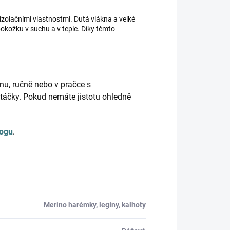
izolačními vlastnostmi. Dutá vlákna a velké
kožku v suchu a v teple. Díky těmto
nu, ručně nebo v pračce s
táčky. Pokud nemáte jistotu ohledně
logu
.
Merino harémky, legíny, kalhoty