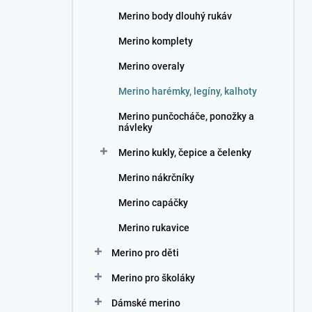
n
Merino body dlouhý rukáv
í
p
Merino komplety
a
n
Merino overaly
e
Merino harémky, legíny, kalhoty
l
Merino punčocháče, ponožky a
návleky
Merino kukly, čepice a čelenky
Merino nákrčníky
Merino capáčky
Merino rukavice
Merino pro děti
Merino pro školáky
Dámské merino