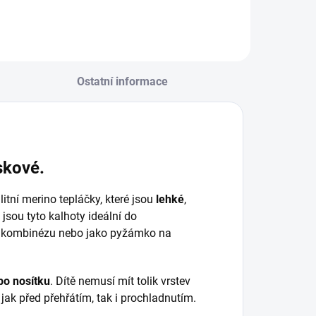
Ostatní informace
skové.
itní merino tepláčky, které jsou
lehké
,
jsou tyto kalhoty ideální do
pod kombinézu nebo jako pyžámko na
bo nosítku
. Dítě nemusí mít tolik vrstev
jak před přehřátím, tak i prochladnutím.