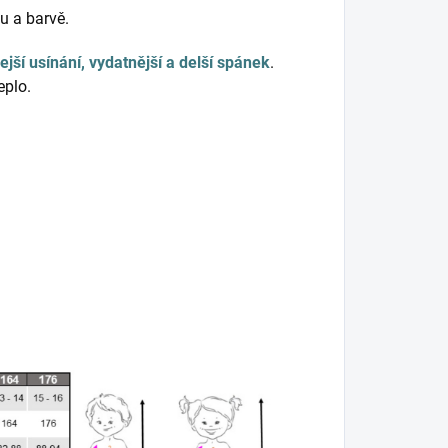
u a barvě.
ejší usínání, vydatnější a delší spánek
.
eplo.