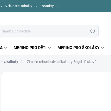
Velikostní tabulky
Kontakty
Hledat
KA
MERINO PRO DĚTI
MERINO PRO ŠKOLÁKY
íny, kalhoty
Zimní merino/hedvábí kalhoty Engel - Pískové
Neohodnoceno
Podrobnosti hodnocení
ZNAČKA:
ENGEL
o
Měr
ZVO
cena
DĚT