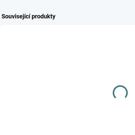
Související produkty
AKCE
SKLADEM
SKLADEM
(3 KS)
(>5 KS)
D
Merino/hedvábí
SONETT
čepice Engel -
Tekuté mýdlo
t
šedá
na skvrny 300
-
o
ml
363 Kč
139 Kč
od
Detail
Do košíku